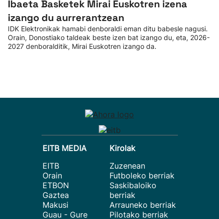
Ibaeta Basketek Mirai Euskotren izena
izango du aurrerantzean
IDK Elektronikak hamabi denboraldi eman ditu babesle nagusi.
Orain, Donostiako taldeak beste izen bat izango du, eta, 2026-
2027 denboralditik, Mirai Euskotren izango da.
EITB MEDIA
Kirolak
EITB
Zuzenean
Orain
Futboleko berriak
ETBON
Saskibaloiko
Gaztea
berriak
Makusi
Arrauneko berriak
Guau - Gure
Pilotako berriak