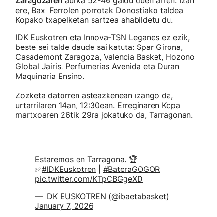
Zaragozaren
aurka 52-46 galdu duen arren. Izan
ere, Baxi Ferrolen porrotak Donostiako taldea
Kopako txapelketan sartzea ahabildetu du.
IDK Euskotren eta Innova-TSN Leganes ez ezik,
beste sei talde daude sailkatuta: Spar Girona,
Casademont Zaragoza, Valencia Basket, Hozono
Global Jairis, Perfumerias Avenida eta Duran
Maquinaria Ensino.
Zozketa datorren asteazkenean izango da,
urtarrilaren 14an, 12:30ean. Erreginaren Kopa
martxoaren 26tik 29ra jokatuko da, Tarragonan.
Estaremos en Tarragona. 🏆
✅
#IDKEuskotren
|
#BateraGOGOR
pic.twitter.com/KTpCBGgeXD
— IDK EUSKOTREN (@ibaetabasket)
January 7, 2026