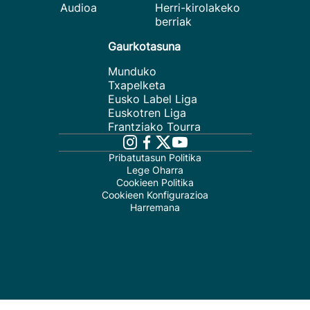
Audioa
Herri-kirolakeko
berriak
Gaurkotasuna
Munduko
Txapelketa
Eusko Label Liga
Euskotren Liga
Frantziako Tourra
Pribatutasun Politika
Lege Oharra
Cookieen Politika
Cookieen Konfigurazioa
Harremana