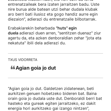
entrenatzaileak bera izaten jarraitzen badu. Uste
nire burua alde batean utzi behar dudala klubak
aro berri bati ilusioz eta gogo handiz aurre egin
diezaion", adierazi du entrenatzaile bilbotarrak.
Erabakiarekin beharbada
"huts" egin
duela
adierazi duen arren, "sentitzen duenaz" ziur
agertu da, eta azken denboraldian zehar "jota eta
nekatuta" ibili dela adierazi du.
TXUS VIDORRETA
❝
Agian goia jo dut
"Agian goia jo dut. Galdetzen zidatenean, beti
aurkitzen genuen hobetzeko bideren bat. Baina
orain goia jo dudala uste dut. Denboraldi berri bat
hasteko eta gureak egiten jarraitzeko, ez dakit
energia hori aurkitzeko gai izango nintzen",