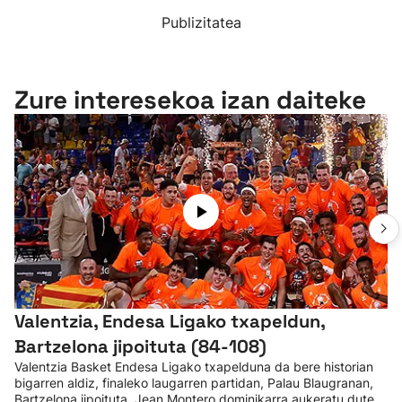
Publizitatea
Zure interesekoa izan daiteke
Valentzia, Endesa Ligako txapeldun,
Bartzelona jipoituta (84-108)
Valentzia Basket Endesa Ligako txapelduna da bere historian
bigarren aldiz, finaleko laugarren partidan, Palau Blaugranan,
Bartzelona jipoituta. Jean Montero dominikarra aukeratu dute