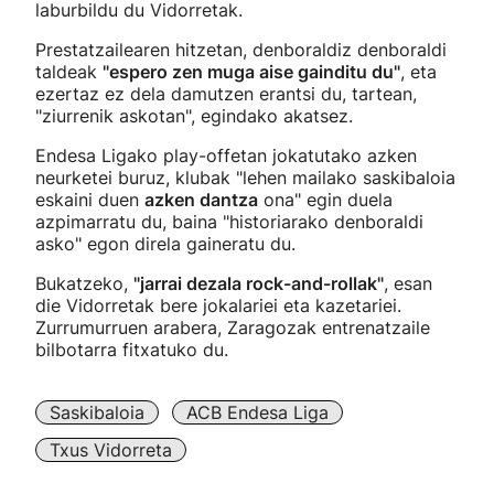
laburbildu du Vidorretak.
Prestatzailearen hitzetan, denboraldiz denboraldi
taldeak
"espero zen muga aise gainditu du"
, eta
ezertaz ez dela damutzen erantsi du, tartean,
"ziurrenik askotan", egindako akatsez.
Endesa Ligako play-offetan jokatutako azken
neurketei buruz, klubak "lehen mailako saskibaloia
eskaini duen
azken dantza
ona" egin duela
azpimarratu du, baina "historiarako denboraldi
asko" egon direla gaineratu du.
Bukatzeko,
"jarrai dezala rock-and-rollak"
, esan
die Vidorretak bere jokalariei eta kazetariei.
Zurrumurruen arabera, Zaragozak entrenatzaile
bilbotarra fitxatuko du.
Saskibaloia
ACB Endesa Liga
Txus Vidorreta