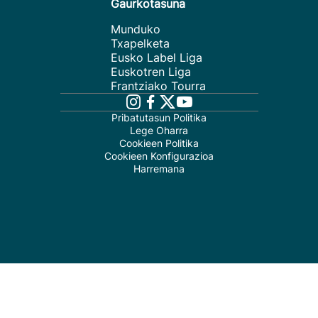
Gaurkotasuna
Munduko
Txapelketa
Eusko Label Liga
Euskotren Liga
Frantziako Tourra
Pribatutasun Politika
Lege Oharra
Cookieen Politika
Cookieen Konfigurazioa
Harremana