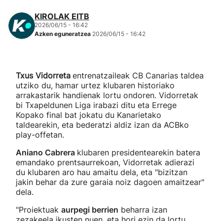
KIROLAK EITB
2026/06/15 - 16:42
Azken eguneratzea
2026/06/15 - 16:42
Txus Vidorreta
entrenatzaileak CB Canarias taldea
utziko du, hamar urtez klubaren historiako
arrakastarik handienak lortu ondoren. Vidorretak
bi Txapeldunen Liga irabazi ditu eta Errege
Kopako final bat jokatu du Kanarietako
taldearekin, eta bederatzi aldiz izan da ACBko
play-offetan.
Aniano Cabrera
klubaren presidentearekin batera
emandako prentsaurrekoan, Vidorretak adierazi
du klubaren aro hau amaitu dela, eta "bizitzan
jakin behar da zure garaia noiz dagoen amaitzear"
dela.
"Proiektuak
aurpegi berrien
beharra izan
zezakeela ikusten nuen, eta hori ezin da lortu