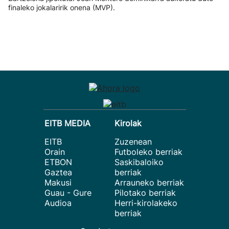
finaleko jokalaririk onena (MVP).
EITB MEDIA
Kirolak
EITB
Zuzenean
Orain
Futboleko berriak
ETBON
Saskibaloiko
Gaztea
berriak
Makusi
Arrauneko berriak
Guau - Gure
Pilotako berriak
Audioa
Herri-kirolakeko
berriak