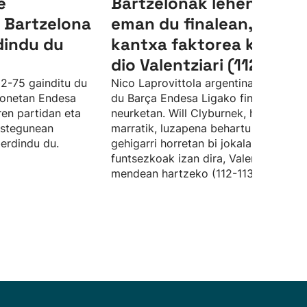
e
Bartzelonak lehen kolpe
 Bartzelona
eman du finalean, eta
dindu du
kantxa faktorea kendu
dio Valentziari (112-113)
02-75 gainditu du
Nico Laprovittola argentinarrak gidat
honetan Endesa
du Barça Endesa Ligako finalaren leh
ren partidan eta
neurketan. Will Clyburnek, hiruko
ostegunean
marratik, luzapena behartu du. Denb
berdindu du.
gehigarri horretan bi jokalariak
funtsezkoak izan dira, Valentzia
mendean hartzeko (112-113).