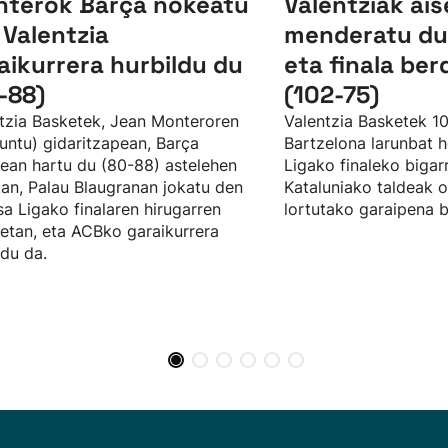
terok Barça nokeatu
Valentziak ais
 Valentzia
menderatu du
aikurrera hurbildu du
eta finala ber
-88)
(102-75)
tzia Basketek, Jean Monteroren
Valentzia Basketek 1
untu) gidaritzapean, Barça
Bartzelona larunbat 
an hartu du (80-88) astelehen
Ligako finaleko bigar
an, Palau Blaugranan jokatu den
Kataluniako taldeak 
a Ligako finalaren hirugarren
lortutako garaipena 
etan, eta ACBko garaikurrera
ldu da.