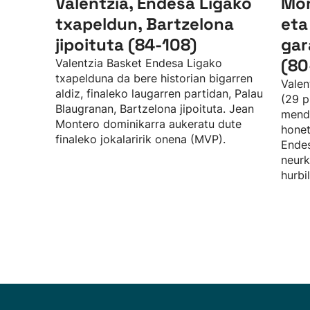
Valentzia, Endesa Ligako
Mon
txapeldun, Bartzelona
eta
jipoituta (84-108)
gar
(80
Valentzia Basket Endesa Ligako
txapelduna da bere historian bigarren
Valen
aldiz, finaleko laugarren partidan, Palau
(29 p
Blaugranan, Bartzelona jipoituta. Jean
mende
Montero dominikarra aukeratu dute
honet
finaleko jokalaririk onena (MVP).
Endes
neurk
hurbi