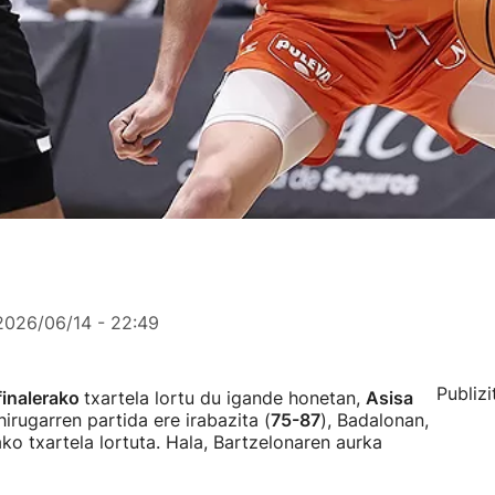
2026/06/14 - 22:49
Publizi
finalerako
txartela lortu du igande honetan,
Asisa
irugarren partida ere irabazita (
75-87
), Badalonan,
ako txartela lortuta. Hala, Bartzelonaren aurka