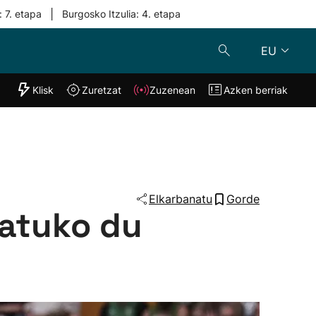
|
: 7. etapa
Burgosko Itzulia: 4. etapa
EU
"Helmuga"
Klisk
Zuretzat
Zuzenean
Azken berriak
Klisk
Zuzenean
o
Zuretzat
Azken berria
Elkarbanatu
Gorde
katuko du