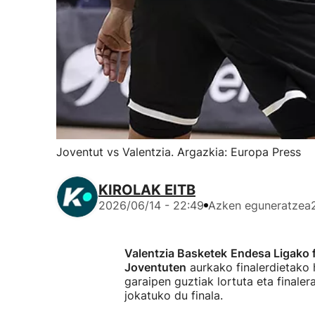
Joventut vs Valentzia. Argazkia: Europa Press
KIROLAK EITB
2026/06/14 - 22:49
Azken eguneratzea
Valentzia Basketek
Endesa Ligako 
Joventuten
aurkako finalerdietako h
garaipen guztiak lortuta eta finaler
jokatuko du finala.