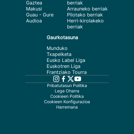
Gaztea
berriak
Makusi
Arrauneko berriak
Guau - Gure
Pilotako berriak
Audioa
Herri-kirolakeko
berriak
Gaurkotasuna
Munduko
Txapelketa
Eusko Label Liga
Euskotren Liga
Frantziako Tourra
Pribatutasun Politika
Lege Oharra
Cookieen Politika
Cookieen Konfigurazioa
Harremana