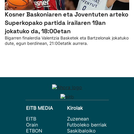
Kosner Baskoniaren eta Joventuten arteko
Superkopako partida irailaren 19an
jokatuko da, 18:00etan
Bigarren finalerdia Valentzia Basketek eta Bartzelonak jokatuko
dute, egun berdinean, 21:00etatik aurrera.
EITB MEDIA
Kirolak
EITB
Zuzenean
Orain
Futboleko berriak
ETBON
Saskibaloiko