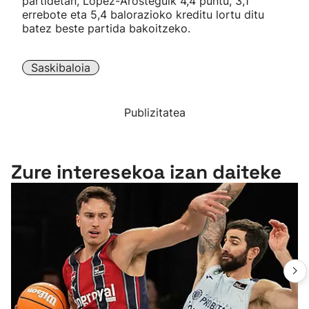
partidetan, Lopez-Arosteguik 4,4 puntu, 3,1
errebote eta 5,4 balorazioko kreditu lortu ditu
batez beste partida bakoitzeko.
Saskibaloia
Publizitatea
Zure interesekoa izan daiteke