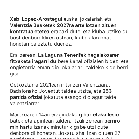
Xabi Lopez-Arostegui
euskal jokalariak eta
Valentzia Basketek
2027ra arte lotzen zituen
kontratua etetea
erabaki dute, eta kluba utziko du
bost denboraldiren ostean, klubak larunbat
honetan baieztatu duenez.
Era berean,
La Laguna Tenerifek hegalekoaren
fitxaketa iragarri du
bere kanal ofizialen bidez, eta
ongietorria eman dio jokalariari, taldeko kide berri
gisa.
Getxoztarra 2021ean iritsi zen Valentziara,
Badalonako Joventut taldea utzita, eta
253
partida ofizial
jokatuta esango dio agur talde
valentziarrari.
Martxoaren 14an eragindako
giharretako lesio
batek eta apirilean taldera itzuli zenean
berriro
min hartu
izanak minuturik gabe utzi dute
denboraldi honetan. Jokatu ahal izan dituen 27