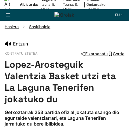
|
|
Albiste da:
Itzulia: 5.
Tourra: 8.
Ondarroako
etapa
etapa
Bandera
EU
Hasiera
Saskibaloia
Bilatzailea
Entzun
KONTRATU ETETEA
Elkarbanatu
Gorde
Futbola
Lopez-Arosteguik
Pilota
Valentzia Basket utzi eta
La Laguna Tenerifen
Arrauna
jokatuko du
Saskibaloia
Getxoztarrak 253 partida ofizial jokatuta esango dio
agur talde valentziarrari, eta Laguna Tenerifen
Txirrindularitza
jarraituko du bere ibilbidea.