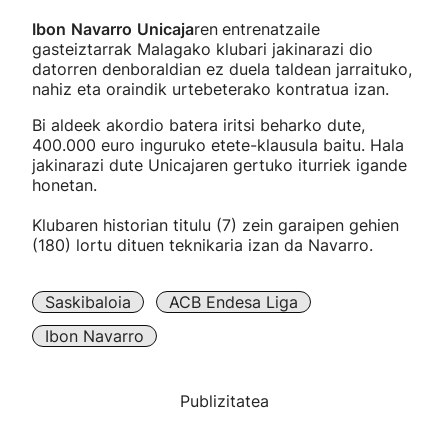
Ibon
Navarro
Unicaja
ren
entrenatzaile
gasteiztarrak Malagako klubari jakinarazi dio
datorren denboraldian ez duela taldean jarraituko,
nahiz eta oraindik urtebeterako kontratua izan.
Bi aldeek akordio batera iritsi beharko dute,
400.000 euro inguruko etete-klausula baitu. Hala
jakinarazi dute Unicajaren gertuko iturriek igande
honetan.
Klubaren historian titulu (7) zein garaipen gehien
(180) lortu dituen teknikaria izan da Navarro.
Saskibaloia
ACB Endesa Liga
Ibon Navarro
Publizitatea