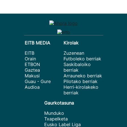
EITB MEDIA
Kirolak
EITB
Zuzenean
Orain
Futboleko berriak
ETBON
Saskibaloiko
Gaztea
berriak
Makusi
Arrauneko berriak
Guau - Gure
Pilotako berriak
Audioa
Herri-kirolakeko
berriak
Gaurkotasuna
Munduko
Txapelketa
Eusko Label Liga