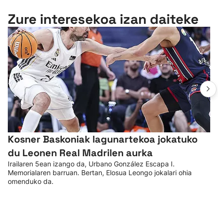
Zure interesekoa izan daiteke
Kosner Baskoniak lagunartekoa jokatuko
du Leonen Real Madrilen aurka
Irailaren 5ean izango da, Urbano González Escapa I.
Memorialaren barruan. Bertan, Elosua Leongo jokalari ohia
omenduko da.