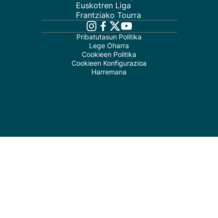
Euskotren Liga
Frantziako Tourra
Pribatutasun Politika
Lege Oharra
Cookieen Politika
Cookieen Konfigurazioa
Harremana