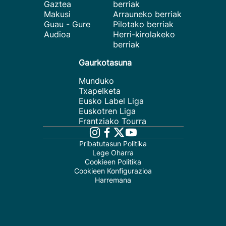
Gaztea
berriak
Makusi
Arrauneko berriak
Guau - Gure
Pilotako berriak
Audioa
Herri-kirolakeko
berriak
Gaurkotasuna
Munduko
Txapelketa
Eusko Label Liga
Euskotren Liga
Frantziako Tourra
Pribatutasun Politika
Lege Oharra
Cookieen Politika
Cookieen Konfigurazioa
Harremana