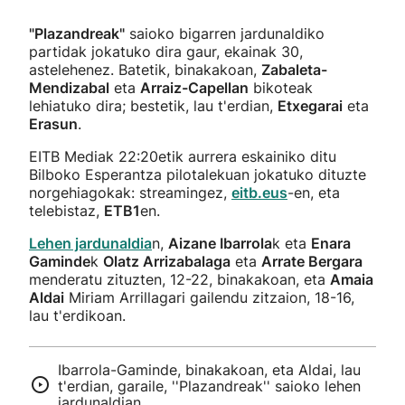
"Plazandreak"
saioko bigarren jardunaldiko
partidak jokatuko dira gaur, ekainak 30,
astelehenez. Batetik, binakakoan,
Zabaleta-
Mendizabal
eta
Arraiz-Capellan
bikoteak
lehiatuko dira; bestetik, lau t'erdian,
Etxegarai
eta
Erasun
.
EITB Mediak 22:20etik aurrera eskainiko ditu
Bilboko Esperantza pilotalekuan jokatuko dituzte
norgehiagokak: streamingez,
eitb.eus
-en, eta
telebistaz,
ETB1
en.
Lehen jardunaldia
n,
Aizane Ibarrola
k eta
Enara
Gaminde
k
Olatz Arrizabalaga
eta
Arrate Bergara
menderatu zituzten, 12-22, binakakoan, eta
Amaia
Aldai
Miriam Arrillagari gailendu zitzaion, 18-16,
lau t'erdikoan.
Ibarrola-Gaminde, binakakoan, eta Aldai, lau
t'erdian, garaile, ''Plazandreak'' saioko lehen
jardunaldian