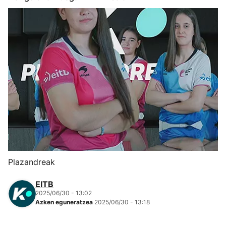
Herri-kirolak
Eskubaloia
Kirolak 360
Atletismoa
Mendi-lasterketak
Kirol gehiago
Plazandreak
"Helmuga"
EITB
2025/06/30 - 13:02
Azken eguneratzea
2025/06/30 - 13:18