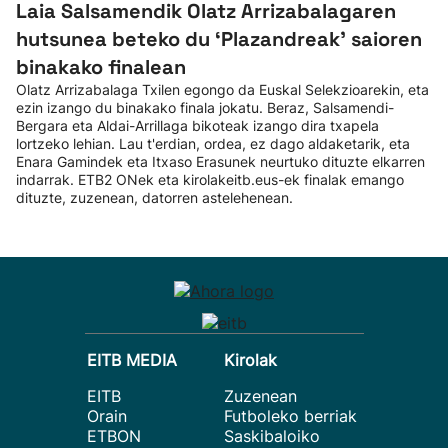
Laia Salsamendik Olatz Arrizabalagaren
hutsunea beteko du ‘Plazandreak' saioren
binakako finalean
Olatz Arrizabalaga Txilen egongo da Euskal Selekzioarekin, eta
ezin izango du binakako finala jokatu. Beraz, Salsamendi-
Bergara eta Aldai-Arrillaga bikoteak izango dira txapela
lortzeko lehian. Lau t'erdian, ordea, ez dago aldaketarik, eta
Enara Gamindek eta Itxaso Erasunek neurtuko dituzte elkarren
indarrak. ETB2 ONek eta kirolakeitb.eus-ek finalak emango
dituzte, zuzenean, datorren astelehenean.
EITB MEDIA
Kirolak
EITB
Zuzenean
Orain
Futboleko berriak
ETBON
Saskibaloiko