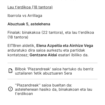
Lau t'erdikoa (18 tantora)
Ibarrola vs Arrillaga
Abuztuak 5, astelehena
Finalak: binakakoa (22 tantora), eta lau t'erdikoa
(18 tantora)
EITBren aldetik,
Elena Azpeitia eta Ainhize Vega
arduratuko dira saioa aurkeztu eta partidak
kontatzeaz;
Gentzane Aldai
esatari ibiliko da.
Bilbok 'Plazandreak' saioa hartuko du berriz
uztailaren 1etik abuztuaren 5era
''Plazandreak'' saioa bueltan da:
astelehenean hasiko da, binakakoan eta lau
t'erdikoan