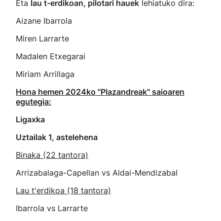
Eta
lau t-erdikoan, pilotari hauek
lehiatuko dira:
Aizane Ibarrola
Miren Larrarte
Madalen Etxegarai
Miriam Arrillaga
Hona hemen 2024ko "Plazandreak" saioaren
egutegia:
Ligaxka
Uztailak 1, astelehena
Binaka (22 tantora)
Arrizabalaga-Capellan vs Aldai-Mendizabal
Lau t'erdikoa (18 tantora)
Ibarrola vs Larrarte