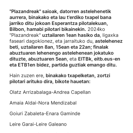
"Plazandreak" saioak, datorren astelehenetik
aurrera, binakako eta lau t'erdiko txapel bana
jarriko ditu jokoan Esperantza pilotalekuan,
Bilbon, hamabi pilotari bikainekin.
2024ko
"Plazandreak"
uztailaren 1ean hasiko da
, ligaxka
faseari dagokionez, eta jarraituko du,
astelehenez
beti, uztailaren 8an, 15ean eta 22an; finalak
abuztuaren lehenengo astelehenean jokatuko
dituzte, abuztuaren 5ean
, eta
EITBk, eitb.eus-en
eta ETB1en bidez, partida guztiak emango ditu.
Hain zuzen ere,
binakako txapelketan, zortzi
pilotari arituko dira, bikote hauetan:
Olatz Arrizabalaga-Andrea Capellan
Amaia Aldai-Nora Mendizabal
Goiuri Zabaleta-Enara Gaminde
Leire Garai-Leire Galeano