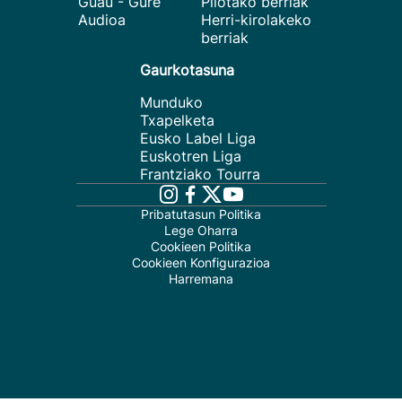
Guau - Gure
Pilotako berriak
Audioa
Herri-kirolakeko
berriak
Gaurkotasuna
Munduko
Txapelketa
Eusko Label Liga
Euskotren Liga
Frantziako Tourra
Pribatutasun Politika
Lege Oharra
Cookieen Politika
Cookieen Konfigurazioa
Harremana