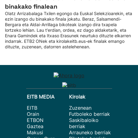
binakako finalean
Olatz Arrizabalaga Txilen egongo da Euskal Selekzioarekin, eta
ezin izango du binakako finala jokatu. Beraz, Salsamendi-
Bergara eta Aldai-Arrillaga bikoteak izango dira txapela
lortzeko lehian. Lau t'erdian, ordea, ez dago aldaketarik, eta
Enara Gamindek eta Itxaso Erasunek neurtuko dituzte elkarren
indarrak. ETB2 ONek eta kirolakeitb.eus-ek finalak emango
dituzte, zuzenean, datorren astelehenean.
EITB MEDIA
Kirolak
EITB
Zuzenean
Orain
Futboleko berriak
ETBON
Saskibaloiko
Gaztea
berriak
Makusi
Arrauneko berriak