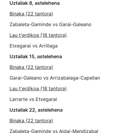
Uztailak 8, astelehena
Binaka (22 tantora)
Zabaleta-Gaminde vs Garai-Galeano
Lau t'erdikoa (18 tantora)
Etxegarai vs Arrillaga
Uztailak 15, astelehena
Binaka (22 tantora)
Garai-Galeano vs Arrizabalaga-Capellan
Lau t'erdikoa (18 tantora)
Larrarte vs Etxegarai
Uztailak 22, astelehena
Binaka (22 tantora)
Zabaleta-Gaminde vs Aldai-Mendizabal