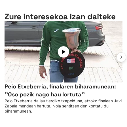
Zure interesekoa izan daiteke
Peio Etxeberria, finalaren biharamunean:
''Oso pozik nago hau lortuta''
Peio Etxeberria da lau t'erdiko txapelduna, atzoko finalean Javi
Zabala mendean hartuta. Nola sentitzen den kontatu du
biharamunean.