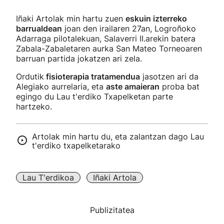
Iñaki Artolak min hartu zuen
eskuin izterreko
barrualdean
joan den irailaren 27an, Logroñoko
Adarraga pilotalekuan, Salaverri II.arekin batera
Zabala-Zabaletaren aurka San Mateo Torneoaren
barruan partida jokatzen ari zela.
Ordutik
fisioterapia tratamendua
jasotzen ari da
Alegiako aurrelaria, eta
aste amaieran
proba bat
egingo du Lau t'erdiko Txapelketan parte
hartzeko.
Artolak min hartu du, eta zalantzan dago Lau
t'erdiko txapelketarako
Lau T'erdikoa
Iñaki Artola
Publizitatea