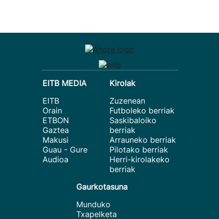
EITB MEDIA
Kirolak
EITB
Zuzenean
Orain
Futboleko berriak
ETBON
Saskibaloiko
Gaztea
berriak
Makusi
Arrauneko berriak
Guau - Gure
Pilotako berriak
Audioa
Herri-kirolakeko
berriak
Gaurkotasuna
Munduko
Txapelketa