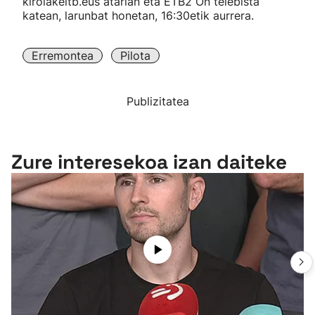
kirolakeitb.eus atarian eta ETB2 On telebista
katean, larunbat honetan, 16:30etik aurrera.
Erremontea
Pilota
Publizitatea
Zure interesekoa izan daiteke