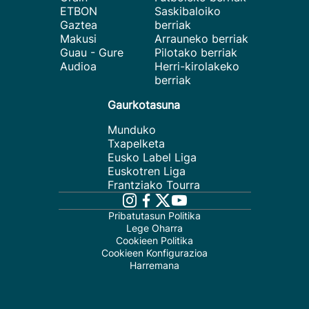
ETBON
Saskibaloiko
Gaztea
berriak
Makusi
Arrauneko berriak
Guau - Gure
Pilotako berriak
Audioa
Herri-kirolakeko
berriak
Gaurkotasuna
Munduko
Txapelketa
Eusko Label Liga
Euskotren Liga
Frantziako Tourra
Pribatutasun Politika
Lege Oharra
Cookieen Politika
Cookieen Konfigurazioa
Harremana