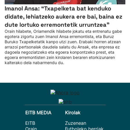
Imanol Ansa: “Txapelketa bat kenduko
didate, lehiatzeko aukera ere bai, baina ez
dute lortuko erremontetik urruntzea"
Orain hilabete, Oriamendik hilabete jokatu eta entrenatu gabe
egotera zigortu zuen Imanol Ansa erremontista, eta Buruz
Buruko Txapelketatik kanpo utzi zuen. Erabaki horren atzean
arrazoi pertsonalak daudela salatu du Ansak, eta enpresa ez
dagoela negoziatzeko eta egoera konpontzeko prest, eta
egoera erremontisten zein kirolaren beraren etorkizunaren
kalterako dela nabarmendu du.
EITB MEDIA
Kirolak
EITB
Zuzenean
Orain
Futboleko berriak