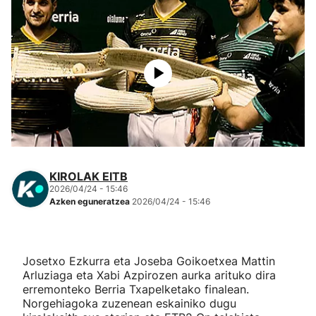
Herri-kirolak
Eskubaloia
Kirolak 360
Atletismoa
KIROLAK EITB
Mendi-lasterketak
2026/04/24 - 15:46
Azken eguneratzea
2026/04/24 - 15:46
Kirol gehiago
"Helmuga"
Josetxo Ezkurra eta Joseba Goikoetxea Mattin
Arluziaga eta Xabi Azpirozen aurka arituko dira
erremonteko Berria Txapelketako finalean.
Norgehiagoka zuzenean eskainiko dugu