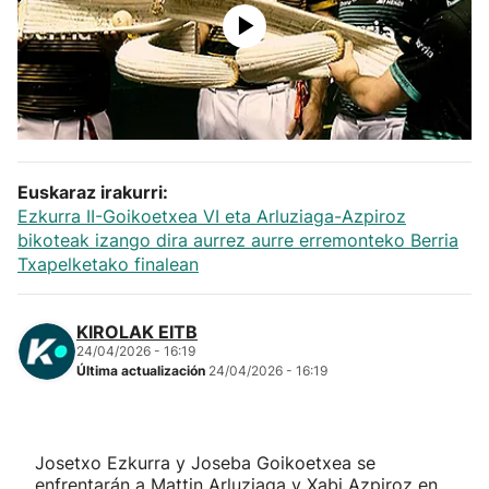
Herri-kirolak
Balonmano
Kirolak 360
Euskaraz irakurri:
Atletismo
Ezkurra II-Goikoetxea VI eta Arluziaga-Azpiroz
bikoteak izango dira aurrez aurre erremonteko Berria
Txapelketako finalean
Carreras de montaña
KIROLAK EITB
Más deportes
24/04/2026 - 16:19
Última actualización
24/04/2026 - 16:19
"Helmuga"
Josetxo Ezkurra y Joseba Goikoetxea se
enfrentarán a Mattin Arluziaga y Xabi Azpiroz en