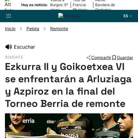
|
|
Hoy es noticia:
Burgos: 5ª
Francia:
Bandera de
etapa
8ª etapa
Ondarroa
ES
Inicio
Pelota
Remonte
Buscador
Escuchar
REMONTE
Compartir
Guardar
Fútbol
Ezkurra II y Goikoetxea VI
se enfrentarán a Arluziaga
Pelota
y Azpiroz en la final del
Remo
Torneo Berria de remonte
Baloncesto
Ciclismo