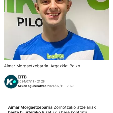
Herri-kirolak
Eskubaloia
Kirolak 360
Atletismoa
Mendi-lasterketak
Aimar Morgaetxebarria. Argazkia: Baiko
Kirol gehiago
EITB
2024/07/11 - 21:28
Azken eguneratzea
2024/07/11 - 21:28
"Helmuga"
Aimar Morgaetxebarria
Zornotzako atzelariak
beste bi urterako
luzatu du bere kontratu