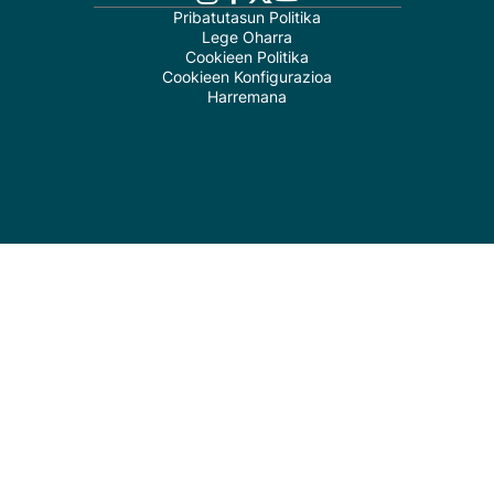
Pribatutasun Politika
Lege Oharra
Cookieen Politika
Cookieen Konfigurazioa
Harremana