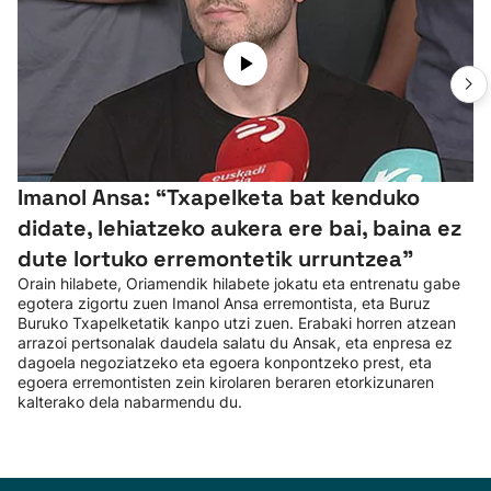
Imanol Ansa: “Txapelketa bat kenduko
didate, lehiatzeko aukera ere bai, baina ez
dute lortuko erremontetik urruntzea"
Orain hilabete, Oriamendik hilabete jokatu eta entrenatu gabe
egotera zigortu zuen Imanol Ansa erremontista, eta Buruz
Buruko Txapelketatik kanpo utzi zuen. Erabaki horren atzean
arrazoi pertsonalak daudela salatu du Ansak, eta enpresa ez
dagoela negoziatzeko eta egoera konpontzeko prest, eta
egoera erremontisten zein kirolaren beraren etorkizunaren
kalterako dela nabarmendu du.