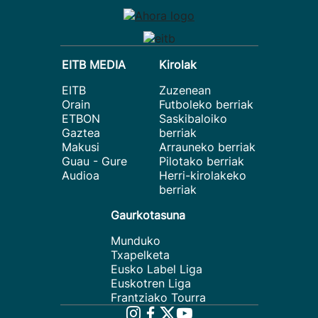
EITB MEDIA
Kirolak
EITB
Zuzenean
Orain
Futboleko berriak
ETBON
Saskibaloiko
Gaztea
berriak
Makusi
Arrauneko berriak
Guau - Gure
Pilotako berriak
Audioa
Herri-kirolakeko
berriak
Gaurkotasuna
Munduko
Txapelketa
Eusko Label Liga
Euskotren Liga
Frantziako Tourra