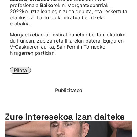
profesionala
Baiko
rekin. Morgaetxebarriak
2022ko uztailean egin zuen debuta, eta "eskertuta
eta ilusioz" hartu du kontratua berritzeko
erabakia.
Morgaetxebarriak ostiral honetan bertan jokatuko
du Iruñean, Zubizarreta III.arekin batera, Egiguren
V-Gaskueren aurka, San Fermin Torneoko
hirugarren partidan.
Pilota
Publizitatea
Zure interesekoa izan daiteke