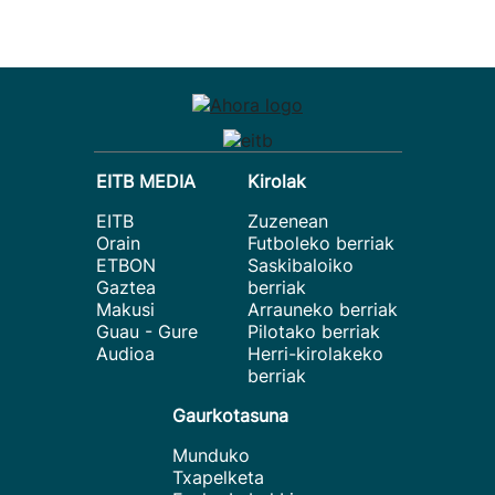
EITB MEDIA
Kirolak
EITB
Zuzenean
Orain
Futboleko berriak
ETBON
Saskibaloiko
Gaztea
berriak
Makusi
Arrauneko berriak
Guau - Gure
Pilotako berriak
Audioa
Herri-kirolakeko
berriak
Gaurkotasuna
Munduko
Txapelketa