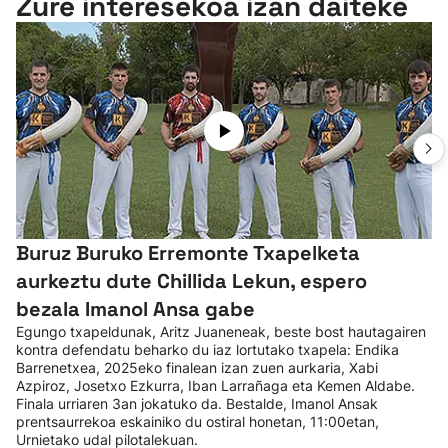
Zure interesekoa izan daiteke
Buruz Buruko Erremonte Txapelketa
aurkeztu dute Chillida Lekun, espero
bezala Imanol Ansa gabe
Egungo txapeldunak, Aritz Juaneneak, beste bost hautagairen
kontra defendatu beharko du iaz lortutako txapela: Endika
Barrenetxea, 2025eko finalean izan zuen aurkaria, Xabi
Azpiroz, Josetxo Ezkurra, Iban Larrañaga eta Kemen Aldabe.
Finala urriaren 3an jokatuko da. Bestalde, Imanol Ansak
prentsaurrekoa eskainiko du ostiral honetan, 11:00etan,
Urnietako udal pilotalekuan.