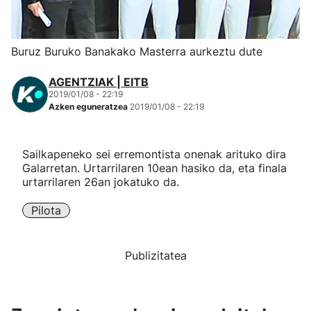
Herri-kirolak
Buruz Buruko Banakako Masterra aurkeztu dute
Eskubaloia
AGENTZIAK | EITB
2019/01/08 - 22:19
Kirolak 360
Azken eguneratzea
2019/01/08 - 22:19
Atletismoa
Sailkapeneko sei erremontista onenak arituko dira
Galarretan. Urtarrilaren 10ean hasiko da, eta finala
Mendi-lasterketak
urtarrilaren 26an jokatuko da.
Pilota
Kirol gehiago
"Helmuga"
Publizitatea