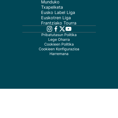
Munduko
Txapelketa
Eusko Label Liga
Euskotren Liga
Frantziako Tourra
Pribatutasun Politika
Lege Oharra
Cookieen Politika
Cookieen Konfigurazioa
Harremana