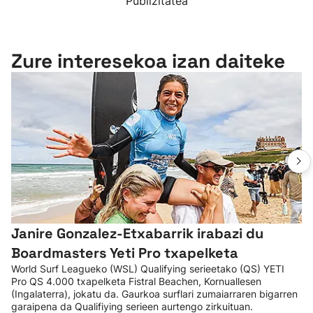
Publizitatea
Zure interesekoa izan daiteke
Janire Gonzalez-Etxabarrik irabazi du
Boardmasters Yeti Pro txapelketa
World Surf Leagueko (WSL) Qualifying serieetako (QS) YETI
Pro QS 4.000 txapelketa Fistral Beachen, Kornuallesen
(Ingalaterra), jokatu da. Gaurkoa surflari zumaiarraren bigarren
garaipena da Qualifiying serieen aurtengo zirkuituan.