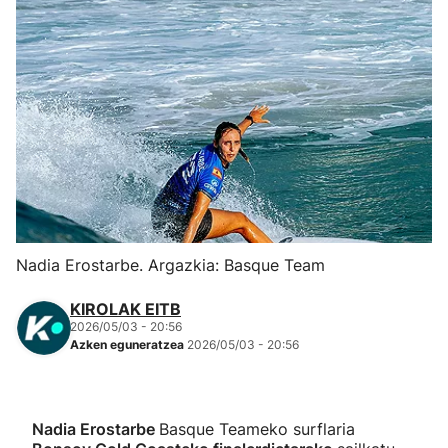
Herri-kirolak
Eskubaloia
Kirolak 360
Atletismoa
Mendi-lasterketak
Nadia Erostarbe. Argazkia: Basque Team
Kirol gehiago
KIROLAK EITB
2026/05/03 - 20:56
Azken eguneratzea
2026/05/03 - 20:56
"Helmuga"
Nadia Erostarbe
Basque Teameko surflaria