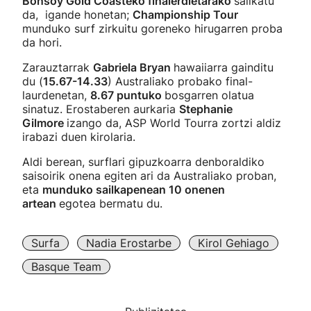
Bonsoy Gold Coasteko finalerdietarako
sailkatu
da, igande honetan;
Championship Tour
munduko surf zirkuitu goreneko hirugarren proba
da hori.
Zarauztarrak
Gabriela Bryan
hawaiiarra gainditu
du (
15.67-14.33
) Australiako probako final-
laurdenetan,
8.67 puntuko
bosgarren olatua
sinatuz. Erostaberen aurkaria
Stephanie
Gilmore
izango da, ASP World Tourra zortzi aldiz
irabazi duen kirolaria.
Aldi berean, surflari gipuzkoarra denboraldiko
saisoirik onena egiten ari da Australiako proban,
eta
munduko sailkapenean 10 onenen
artean
egotea bermatu du.
Surfa
Nadia Erostarbe
Kirol Gehiago
Basque Team