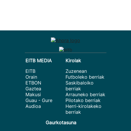
EITB MEDIA
Kirolak
EITB
Zuzenean
Orain
Futboleko berriak
ETBON
Saskibaloiko
Gaztea
berriak
Makusi
Arrauneko berriak
Guau - Gure
Pilotako berriak
Audioa
Herri-kirolakeko
berriak
Gaurkotasuna