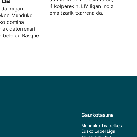
 da"
4 kolperekin. LIV ligan inoiz izan due
 da iragan
emaitzarik txarrena da.
sekoo Munduko
zko domina
riak datorrenari
ez bete du Basque
Gaurkotasuna
Munduko Txapelketa
Eusko Label Liga
Euskotren Liga