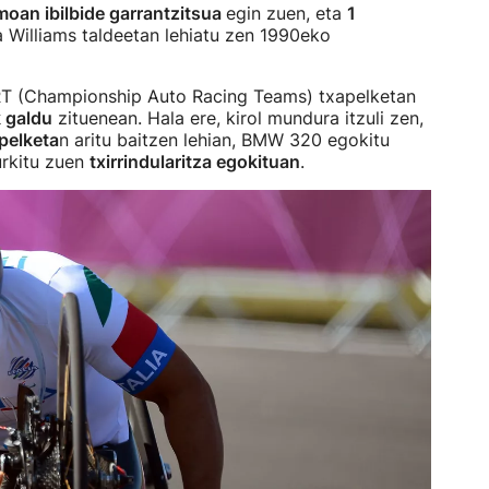
oan ibilbide garrantzitsua
egin zuen, eta
1
a Williams taldeetan lehiatu zen 1990eko
RT (Championship Auto Racing Teams) txapelketan
 galdu
zituenean. Hala ere, kirol mundura itzuli zen,
pelketa
n aritu baitzen lehian, BMW 320 egokitu
urkitu zuen
txirrindularitza egokituan
.