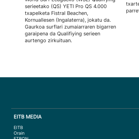
txart
serieetako (QS) YETI Pro QS 4.000
parre
txapelketa Fistral Beachen,
Kornuallesen (Ingalaterra), jokatu da.
Gaurkoa surflari zumaiarraren bigarren
garaipena da Qualifiying serieen
aurtengo zirkuituan.
EITB MEDIA
EITB
Orain
ETBON