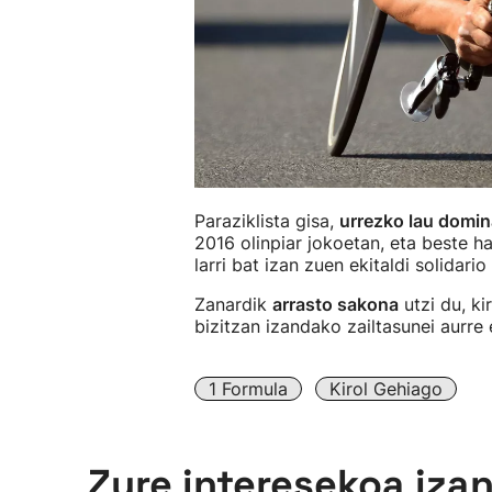
Paraziklista gisa,
urrezko lau domin
2016 olinpiar jokoetan, eta beste h
larri bat izan zuen ekitaldi solidari
Zanardik
arrasto sakona
utzi du, ki
bizitzan izandako zailtasunei aurre 
1 Formula
Kirol Gehiago
Zure interesekoa iza