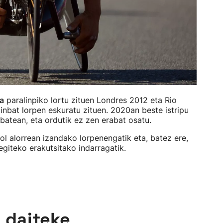
a
paralinpiko lortu zituen Londres 2012 eta Rio
ainbat lorpen eskuratu zituen. 2020an beste istripu
o batean, eta ordutik ez zen erabat osatu.
rol alorrean izandako lorpenengatik eta, batez ere,
egiteko erakutsitako indarragatik.
n daiteke