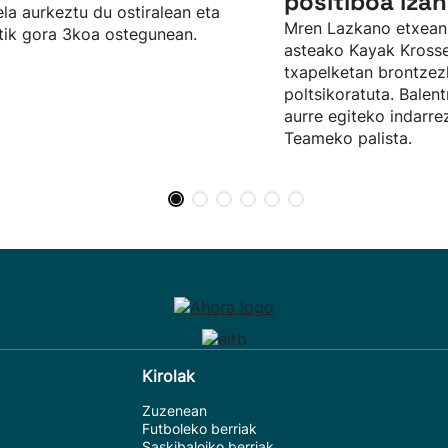
positiboa izan
ela aurkeztu du ostiralean eta
Mren Lazkano etxean
tik gora 3koa ostegunean.
asteako Kayak Kros
txapelketan brontze
poltsikoratuta. Balent
aurre egiteko indarr
Teameko palista.
Kirolak
Zuzenean
Futboleko berriak
Saskibaloiko berriak