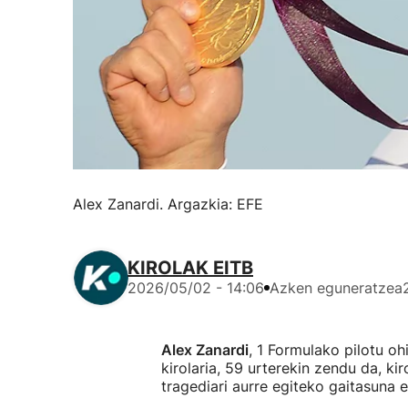
Alex Zanardi. Argazkia: EFE
KIROLAK EITB
2026/05/02 - 14:06
Azken eguneratzea
Alex Zanardi
, 1 Formulako pilotu oh
kirolaria, 59 urterekin zendu da, ki
tragediari aurre egiteko gaitasuna e