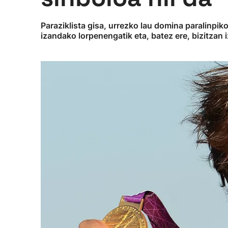
Paraziklista gisa, urrezko lau domina paralinpik
izandako lorpenengatik eta, batez ere, bizitzan 