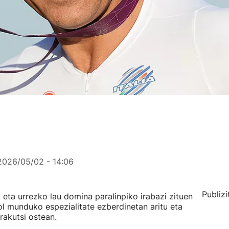
2026/05/02 - 14:06
Publizi
i eta urrezko lau domina paralinpiko irabazi zituen
rol munduko espezialitate ezberdinetan aritu eta
rakutsi ostean.