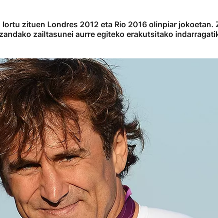
o lortu zituen Londres 2012 eta Rio 2016 olinpiar jokoetan. 
izandako zailtasunei aurre egiteko erakutsitako indarragati