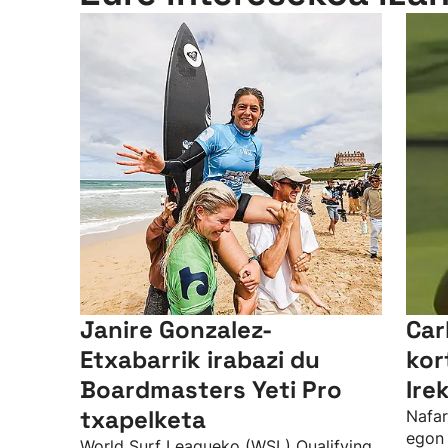
Janire Gonzalez-
Car
Etxabarrik irabazi du
kor
Boardmasters Yeti Pro
Ire
txapelketa
Nafar
egon 
World Surf Leagueko (WSL) Qualifying