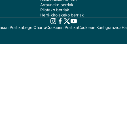
Arrauneko berriak
Pilotako berriak
Herri-kirolakeko berriak
asun Politika
Lege Oharra
Cookieen Politika
Cookieen Konfigurazioa
Ha