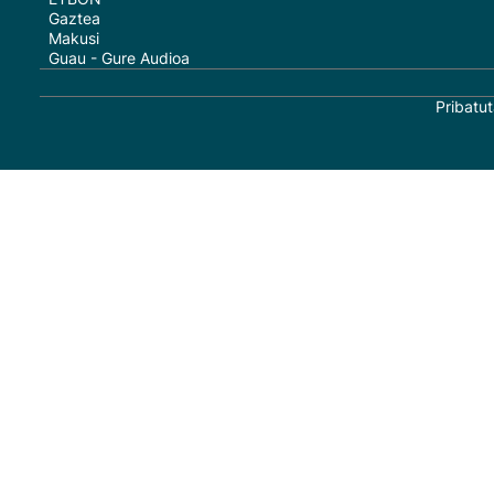
Gaztea
Makusi
Guau - Gure Audioa
Pribatut