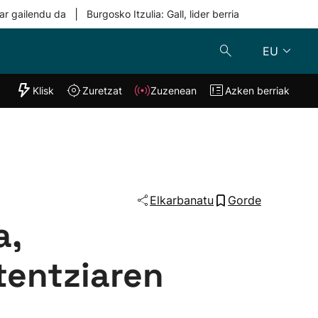
|
ar gailendu da
Burgosko Itzulia: Gall, lider berria
EU
"Helmuga"
Klisk
Zuretzat
Zuzenean
Azken berriak
Klisk
Zuzenean
o
Zuretzat
Azken berria
Elkarbanatu
Gorde
a,
tentziaren