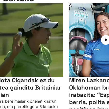
lota Cigandak ez du
Miren Lazkano
tea gainditu Britainiar
Oklahoman br
kian
irabazita: “Es
berria, polita 
ra bere mailarik onenetik urrun
da, eta parretik gora 6 kolpeko