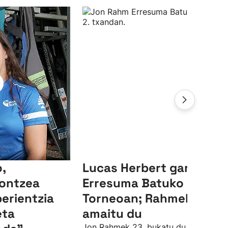
,
Lucas Herbert garaile,
ontzea
Erresuma Batuko LIV
perientzia
Torneoan; Rahmek 23.
eta
amaitu du
Jon Rahmek 23. bukatu du, par azpiti