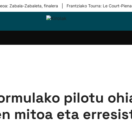
|
eoa: Zabala-Zabaleta, finalera
Frantziako Tourra: Le Court-Piena
i-
Eskubaloia
Kirolak
Atletismoa
Mendi-
Kirol
lak
360
lasterketak
gehiag
Taldeak
olaritza
Lehiaketak
Zuzenean
i-
Kirol-
tzea
bideoak
l Herri
tira
ormulako pilotu ohi
n mitoa eta erresis