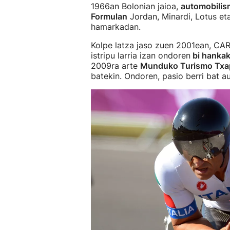
1966an Bolonian jaioa,
automobilism
Formulan
Jordan, Minardi, Lotus et
hamarkadan.
Kolpe latza jaso zuen 2001ean, CA
istripu larria izan ondoren
bi hankak
2009ra arte
Munduko Turismo Txa
batekin. Ondoren, pasio berri bat a