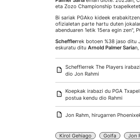
Palmer Saria
eman diote. 2023an, C
eta Zozo Championship txapelketet
Bi sariak PGAko kideek erabakitzen
ofizialetan parte hartu duten jokal
abenduaren 1etik 15era egin zen",
Scheffler
rek botoen %38 jaso ditu J
eskuratu ditu
Arnold Palmer Saria
n
Schefflerrek The Players iraba
dio Jon Rahmi
Koepkak irabazi du PGA Txapel
postua kendu dio Rahmi
Jon Rahm, hirugarren Phoenixeko
Kirol Gehiago
Golfa
Jon 