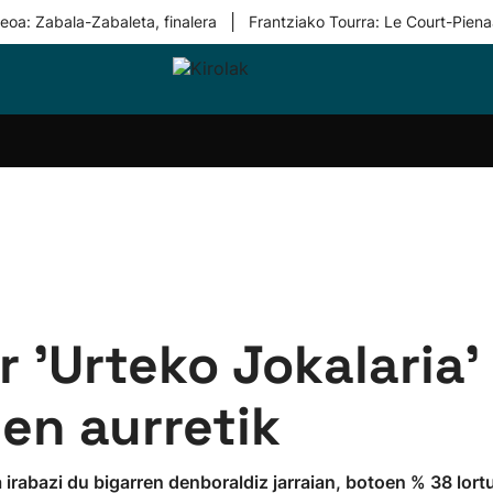
|
eoa: Zabala-Zabaleta, finalera
Frantziako Tourra: Le Court-Piena
i-
Eskubaloia
Kirolak
Atletismoa
Mendi-
Kirol
lak
360
lasterketak
gehiag
Taldeak
olaritza
Lehiaketak
Zuzenean
i-
Kirol-
tzea
bideoak
l Herri
tira
r 'Urteko Jokalaria
en aurretik
 irabazi du bigarren denboraldiz jarraian, botoen % 38 lort