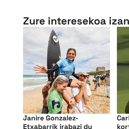
Zure interesekoa iza
Janire Gonzalez-
Car
Etxabarrik irabazi du
kor