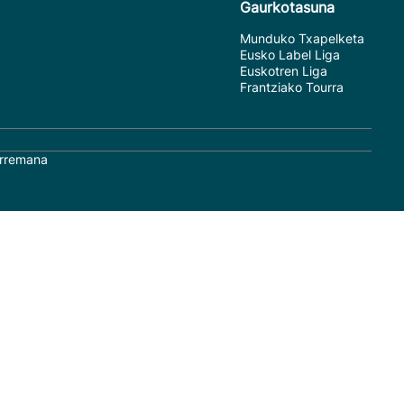
Gaurkotasuna
Munduko Txapelketa
Eusko Label Liga
Euskotren Liga
Frantziako Tourra
rremana