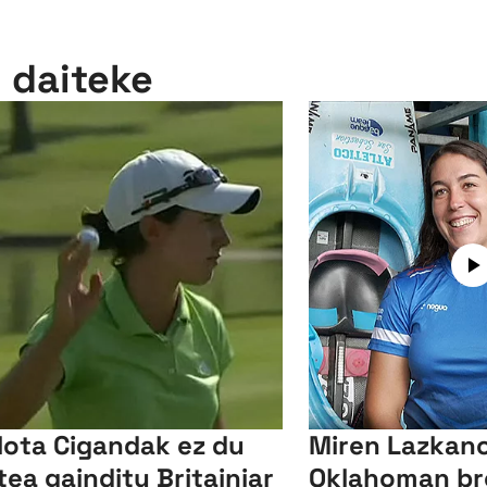
n daiteke
lota Cigandak ez du
Miren Lazkano
tea gainditu Britainiar
Oklahoman br