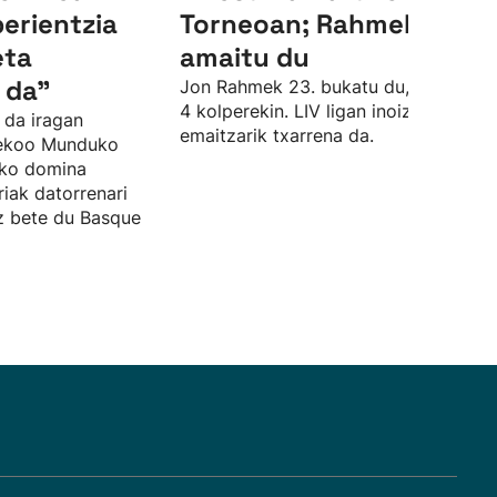
perientzia
Torneoan; Rahmek 23.
eta
amaitu du
 da"
Jon Rahmek 23. bukatu du, par azpiti
4 kolperekin. LIV ligan inoiz izan due
 da iragan
emaitzarik txarrena da.
sekoo Munduko
zko domina
riak datorrenari
ez bete du Basque