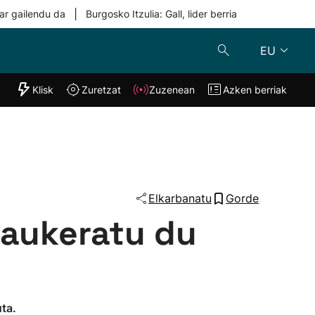
|
ar gailendu da
Burgosko Itzulia: Gall, lider berria
EU
"Helmuga"
Klisk
Zuretzat
Zuzenean
Azken berriak
Klisk
Zuzenean
o
Zuretzat
Azken berria
Elkarbanatu
Gorde
' aukeratu du
uta.