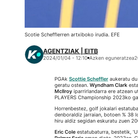
Scotie Schefflerren artxiboko irudia. EFE
AGENTZIAK | EITB
2024/01/04 - 12:10
Azken eguneratzea
2
PGAk
Scottie Scheffler
aukeratu d
geratu ostean.
Wyndham Clark
esta
McIlroy
iparrirlandarra ere atzean u
PLAYERS Championship 2023ko gara
Horrenbestez, golf jokalari estatub
denboraldiz jarraian, botoen % 38 l
hiru aldiz segidan eskuratu zuen 2
Eric Cole
estatubaturra, bestetik, '