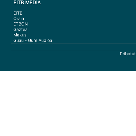
EITB MEDIA
EITB
Orain
ETBON
Gaztea
Makusi
Guau - Gure Audioa
Pribatut