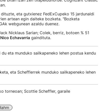
ole bitan izan zen txapeldunorde: Cognizant Classic
an.
 dituzte, eta gutxienez FedExCupeko 15 jardunaldi
arien artean egin daiteke bozketa. "Bozketa
 PGAk webgunean azaldu duenez.
ack Nicklaus Sarian; Colek, berriz, botoen % 51
,
Nico Echavarria
gaindituta.
zi du eta munduko sailkapeneko lehen postua kendu
keta, eta Schefflerrek munduko sailkapeneko lehen
 torneoan; Scottie Scheffler, garaile
Rahm