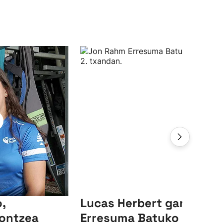
,
Lucas Herbert garaile,
ontzea
Erresuma Batuko LIV