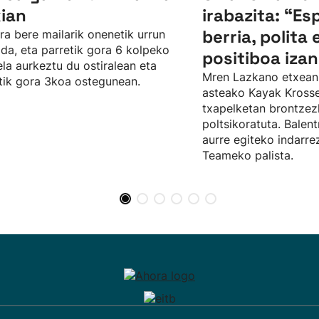
kian
irabazita: “Es
berria, polita 
ra bere mailarik onenetik urrun
da, eta parretik gora 6 kolpeko
positiboa izan
ela aurkeztu du ostiralean eta
Mren Lazkano etxean
tik gora 3koa ostegunean.
asteako Kayak Kros
txapelketan brontze
poltsikoratuta. Balent
aurre egiteko indarr
Teameko palista.