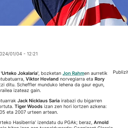
024/01/04 - 12:21
Publizi
u
'Urteko Jokalaria'
, bozketan
Jon Rahm
en aurretik
tubatuarra,
Viktor Hovland
norvegiarra eta
Rory
tzi ditu. Scheffler munduko lehena da gaur egun,
ilea izateaz gain.
atuarrak
Jack Nicklaus Saria
irabazi du bigarren
ortuta.
Tiger Woods
izan zen hori lortzen azkena:
005 eta 2007 urteen artean.
Urteko Hasiberria' izendatu du PGAk; beraz,
Arnold