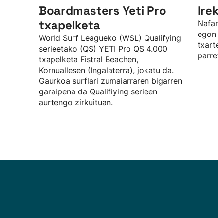
Boardmasters Yeti Pro
Ire
txapelketa
Nafar
egon 
World Surf Leagueko (WSL) Qualifying
txart
serieetako (QS) YETI Pro QS 4.000
parre
txapelketa Fistral Beachen,
Kornuallesen (Ingalaterra), jokatu da.
Gaurkoa surflari zumaiarraren bigarren
garaipena da Qualifiying serieen
aurtengo zirkuituan.