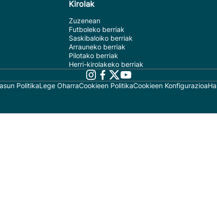
Kirolak
Zuzenean
Futboleko berriak
Saskibaloiko berriak
Arrauneko berriak
Pilotako berriak
Herri-kirolakeko berriak
asun Politika
Lege Oharra
Cookieen Politika
Cookieen Konfigurazioa
Ha