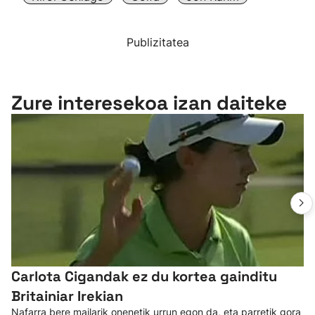
Publizitatea
Zure interesekoa izan daiteke
Carlota Cigandak ez du kortea gainditu
Britainiar Irekian
Nafarra bere mailarik onenetik urrun egon da, eta parretik gora