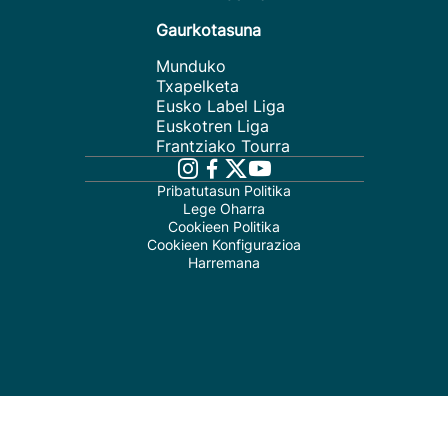
Gaurkotasuna
Munduko
Txapelketa
Eusko Label Liga
Euskotren Liga
Frantziako Tourra
Pribatutasun Politika
Lege Oharra
Cookieen Politika
Cookieen Konfigurazioa
Harremana