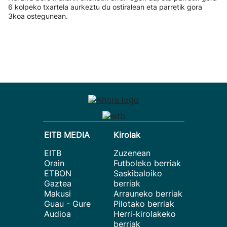
6 kolpeko txartela aurkeztu du ostiralean eta parretik gora
3koa ostegunean.
EITB MEDIA
Kirolak
EITB
Zuzenean
Orain
Futboleko berriak
ETBON
Saskibaloiko
Gaztea
berriak
Makusi
Arrauneko berriak
Guau - Gure
Pilotako berriak
Audioa
Herri-kirolakeko
berriak