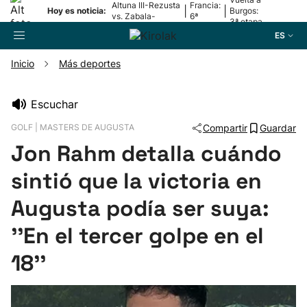
Altuna III-Rezusta
Francia:
|
|
Hoy es noticia:
Burgos:
vs. Zabala-
6ª
3ª etapa
Zabaleta
etapa
ES
Inicio
Más deportes
Buscador
Escuchar
GOLF | MASTERS DE AUGUSTA
Compartir
Guardar
Fútbol
Jon Rahm detalla cuándo
Pelota
sintió que la victoria en
Augusta podía ser suya:
Remo
''En el tercer golpe en el
Baloncesto
18''
Ciclismo