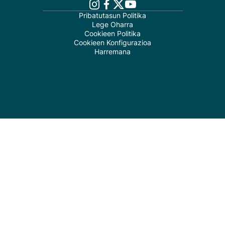
Pribatutasun Politika
Lege Oharra
Cookieen Politika
Cookieen Konfigurazioa
Harremana