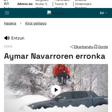
|
|
Albiste da:
Itzulia: 5.
Tourra: 8.
Ondarroako
etapa
etapa
Bandera
EU
Hasiera
Kirol gehiago
Bilatzailea
Entzun
ESKIA
Elkarbanatu
Gorde
Futbola
Aymar Navarroren erronka
Pilota
Arrauna
Saskibaloia
Txirrindularitza