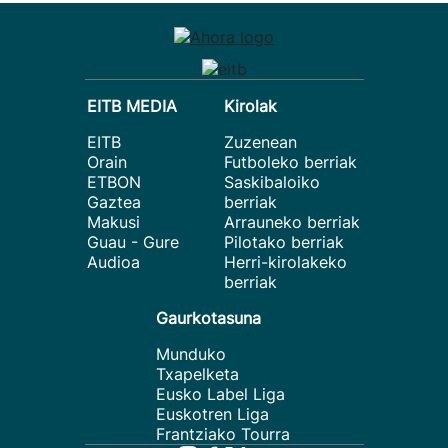
EITB MEDIA
Kirolak
EITB
Zuzenean
Orain
Futboleko berriak
ETBON
Saskibaloiko
Gaztea
berriak
Makusi
Arrauneko berriak
Guau - Gure
Pilotako berriak
Audioa
Herri-kirolakeko
berriak
Gaurkotasuna
Munduko
Txapelketa
Eusko Label Liga
Euskotren Liga
Frantziako Tourra