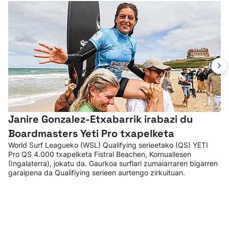
Janire Gonzalez-Etxabarrik irabazi du
Boardmasters Yeti Pro txapelketa
World Surf Leagueko (WSL) Qualifying serieetako (QS) YETI
Pro QS 4.000 txapelketa Fistral Beachen, Kornuallesen
(Ingalaterra), jokatu da. Gaurkoa surflari zumaiarraren bigarren
garaipena da Qualifiying serieen aurtengo zirkuituan.