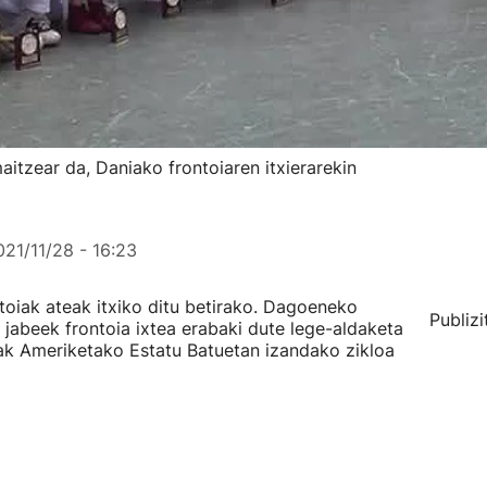
itzear da, Daniako frontoiaren itxierarekin
021/11/28 - 16:23
toiak ateak itxiko ditu betirako. Dagoeneko
Publizi
a jabeek frontoia ixtea erabaki dute lege-aldaketa
tak Ameriketako Estatu Batuetan izandako zikloa