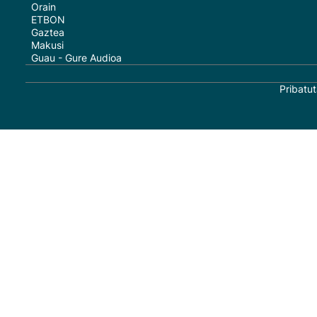
Orain
ETBON
Gaztea
Makusi
Guau - Gure Audioa
Pribatut