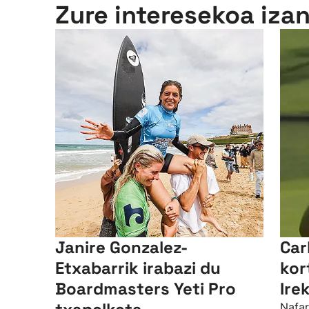
Zure interesekoa iza
Janire Gonzalez-
Car
Etxabarrik irabazi du
kor
Boardmasters Yeti Pro
Ire
Nafar