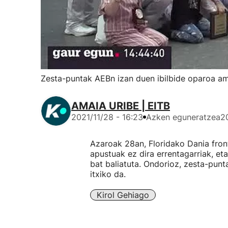
Zesta-puntak AEBn izan duen ibilbide oparoa ama
AMAIA URIBE | EITB
2021/11/28 - 16:23
Azken eguneratzea
2
Azaroak 28an, Floridako Dania fron
apustuak ez dira errentagarriak, et
bat baliatuta. Ondorioz, zesta-pun
itxiko da.
Kirol Gehiago