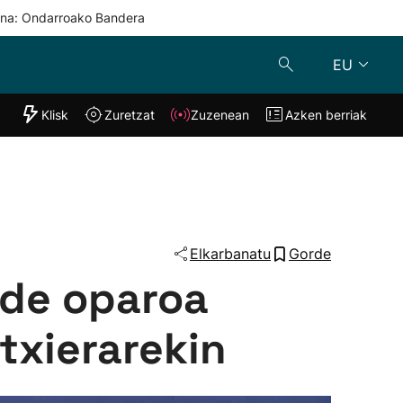
una: Ondarroako Bandera
EU
"Helmuga"
Klisk
Zuretzat
Zuzenean
Azken berriak
Klisk
Zuzenean
o
Zuretzat
Azken berria
Elkarbanatu
Gorde
ide oparoa
txierarekin