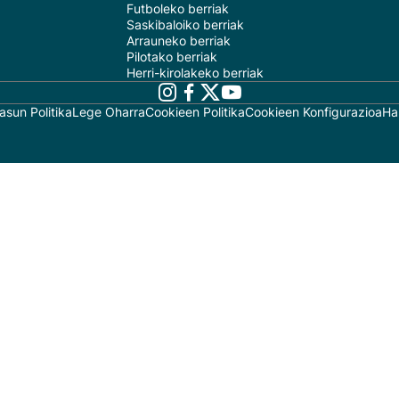
Futboleko berriak
Saskibaloiko berriak
Arrauneko berriak
Pilotako berriak
Herri-kirolakeko berriak
asun Politika
Lege Oharra
Cookieen Politika
Cookieen Konfigurazioa
Ha