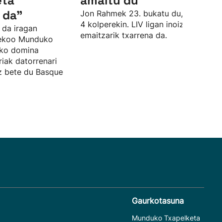
eta
amaitu du
 da"
Jon Rahmek 23. bukatu du, par azpiti
4 kolperekin. LIV ligan inoiz izan due
 da iragan
emaitzarik txarrena da.
sekoo Munduko
zko domina
riak datorrenari
ez bete du Basque
Gaurkotasuna
Munduko Txapelketa