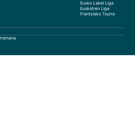
Eusko Label Liga
Euskotren Liga
Frantziako Tourra
rremana