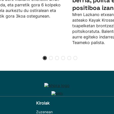
berria, polita 
da, eta parretik gora 6 kolpeko
positiboa izan
ela aurkeztu du ostiralean eta
Mren Lazkano etxean
tik gora 3koa ostegunean.
asteako Kayak Kros
txapelketan brontze
poltsikoratuta. Balent
aurre egiteko indarr
Teameko palista.
Kirolak
Zuzenean