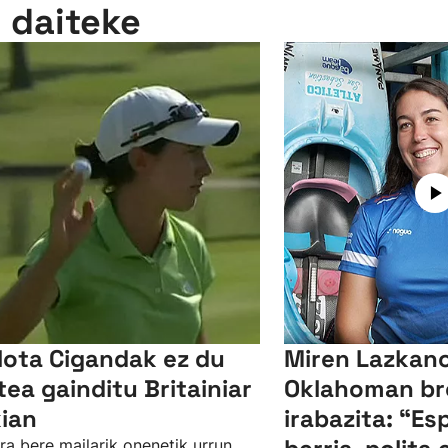
n daiteke
lota Cigandak ez du
Miren Lazkano
tea gainditu Britainiar
Oklahoman br
kian
irabazita: “Es
ra bere mailarik onenetik urrun