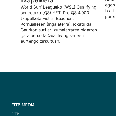
txapelketa
egon 
World Surf Leagueko (WSL) Qualifying
txart
serieetako (QS) YETI Pro QS 4.000
parre
txapelketa Fistral Beachen,
Kornuallesen (Ingalaterra), jokatu da.
Gaurkoa surflari zumaiarraren bigarren
garaipena da Qualifiying serieen
aurtengo zirkuituan.
EITB MEDIA
EITB