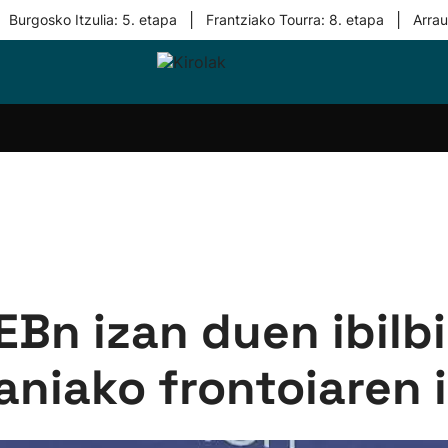
|
|
Burgosko Itzulia: 5. etapa
Frantziako Tourra: 8. etapa
Arra
i-
Eskubaloia
Kirolak
Atletismoa
Mendi-
Kirol
lak
360
lasterketak
gehiag
Taldeak
olaritza
Lehiaketak
Zuzenean
i-
Kirol-
tzea
bideoak
l Herri
tira
Bn izan duen ibilb
aniako frontoiaren i