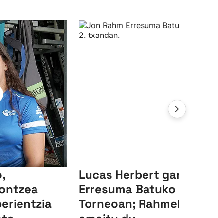
,
Lucas Herbert garaile,
ontzea
Erresuma Batuko LIV
perientzia
Torneoan; Rahmek 23.