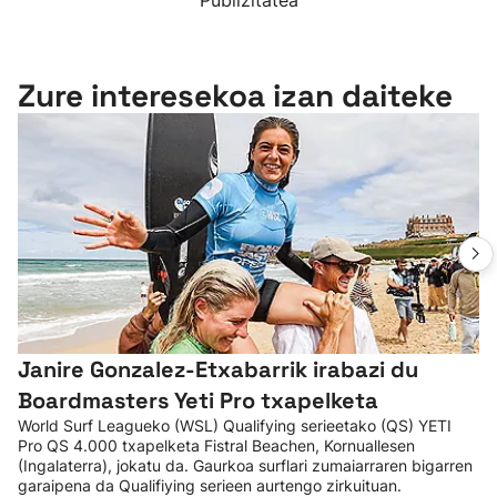
Publizitatea
Zure interesekoa izan daiteke
Janire Gonzalez-Etxabarrik irabazi du
Boardmasters Yeti Pro txapelketa
World Surf Leagueko (WSL) Qualifying serieetako (QS) YETI
Pro QS 4.000 txapelketa Fistral Beachen, Kornuallesen
(Ingalaterra), jokatu da. Gaurkoa surflari zumaiarraren bigarren
garaipena da Qualifiying serieen aurtengo zirkuituan.