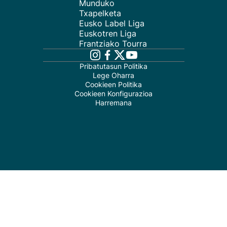
Munduko
Txapelketa
Eusko Label Liga
Euskotren Liga
Frantziako Tourra
Pribatutasun Politika
Lege Oharra
Cookieen Politika
Cookieen Konfigurazioa
Harremana