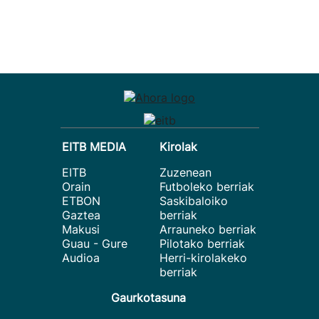
EITB MEDIA
Kirolak
EITB
Zuzenean
Orain
Futboleko berriak
ETBON
Saskibaloiko
Gaztea
berriak
Makusi
Arrauneko berriak
Guau - Gure
Pilotako berriak
Audioa
Herri-kirolakeko
berriak
Gaurkotasuna