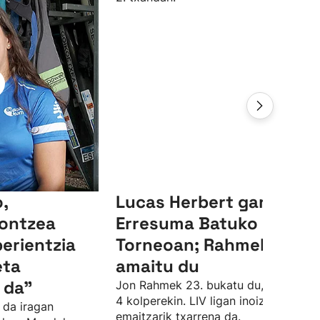
,
Lucas Herbert garaile,
ontzea
Erresuma Batuko LIV
perientzia
Torneoan; Rahmek 23.
eta
amaitu du
 da"
Jon Rahmek 23. bukatu du, par azpiti
4 kolperekin. LIV ligan inoiz izan due
 da iragan
emaitzarik txarrena da.