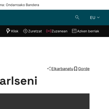
una: Ondarroako Bandera
EU
"Helmuga"
Klisk
Zuretzat
Zuzenean
Azken berriak
Klisk
Zuzenean
o
Zuretzat
Azken berria
Elkarbanatu
Gorde
arlseni