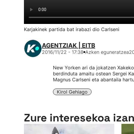
Karjakinek partida bat irabazi dio Carlseni
AGENTZIAK | EITB
2016/11/22 - 17:38
Azken eguneratzea
20
New Yorken ari da jokatzen Xakeko 
berdinduta amaitu ostean Sergei Kar
Magnus Carlseni eta abantaila hartu
Kirol Gehiago
Zure interesekoa iza