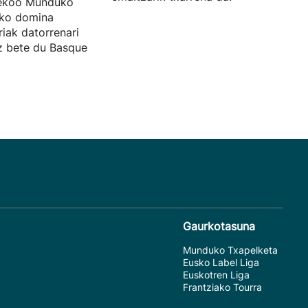
sekoo Munduko
zko domina
riak datorrenari
ez bete du Basque
Gaurkotasuna
Munduko Txapelketa
Eusko Label Liga
Euskotren Liga
Frantziako Tourra