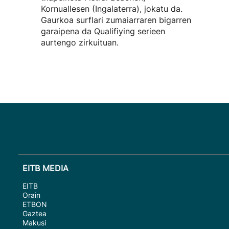
Kornuallesen (Ingalaterra), jokatu da.
Gaurkoa surflari zumaiarraren bigarren
garaipena da Qualifiying serieen
aurtengo zirkuituan.
EITB MEDIA
EITB
Orain
ETBON
Gaztea
Makusi