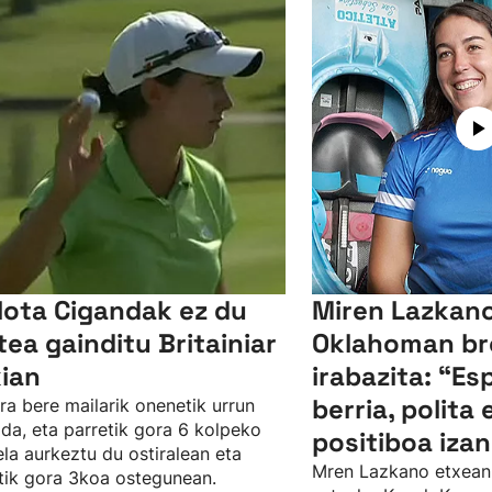
lota Cigandak ez du
Miren Lazkano
tea gainditu Britainiar
Oklahoman br
kian
irabazita: “Es
berria, polita 
ra bere mailarik onenetik urrun
da, eta parretik gora 6 kolpeko
positiboa izan
ela aurkeztu du ostiralean eta
Mren Lazkano etxean
tik gora 3koa ostegunean.