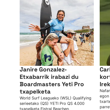
Janire Gonzalez-
Car
Etxabarrik irabazi du
kor
Boardmasters Yeti Pro
Ire
txapelketa
Nafar
egon 
World Surf Leagueko (WSL) Qualifying
txart
serieetako (QS) YETI Pro QS 4.000
parre
txapelketa Fistral Beachen,