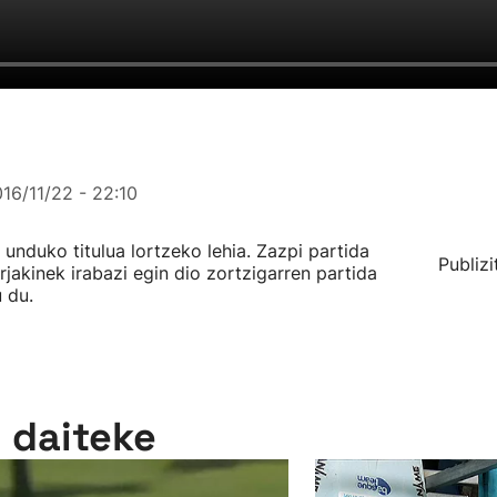
16/11/22 - 22:10
unduko titulua lortzeko lehia. Zazpi partida
Publizi
jakinek irabazi egin dio zortzigarren partida
 du.
n daiteke