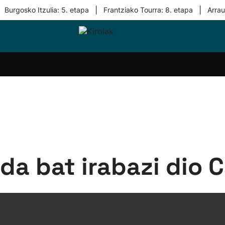
|
|
Burgosko Itzulia: 5. etapa
Frantziako Tourra: 8. etapa
Arra
i-
Eskubaloia
Kirolak
Atletismoa
Mendi-
Kirol
lak
360
lasterketak
gehiag
Taldeak
olaritza
Lehiaketak
Zuzenean
i-
Kirol-
tzea
bideoak
l Herri
tira
da bat irabazi dio C