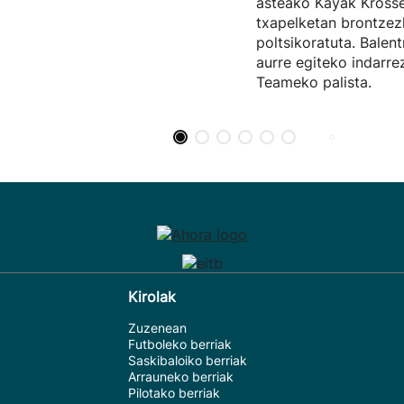
asteako Kayak Kros
txapelketan brontze
poltsikoratuta. Balent
aurre egiteko indarr
Teameko palista.
Kirolak
Zuzenean
Futboleko berriak
Saskibaloiko berriak
Arrauneko berriak
Pilotako berriak