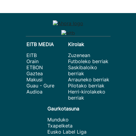
EITB MEDIA
Kirolak
EITB
Zuzenean
Orain
Futboleko berriak
ETBON
Saskibaloiko
Gaztea
berriak
Makusi
Arrauneko berriak
Guau - Gure
Pilotako berriak
Audioa
Herri-kirolakeko
berriak
Gaurkotasuna
Munduko
Txapelketa
Eusko Label Liga