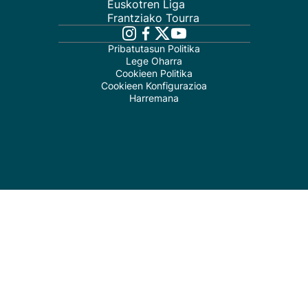
Euskotren Liga
Frantziako Tourra
Pribatutasun Politika
Lege Oharra
Cookieen Politika
Cookieen Konfigurazioa
Harremana