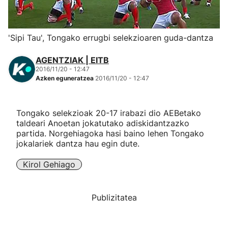
Herri-kirolak
'Sipi Tau', Tongako errugbi selekzioaren guda-dantza
Eskubaloia
AGENTZIAK | EITB
2016/11/20 - 12:47
Kirolak 360
Azken eguneratzea
2016/11/20 - 12:47
Atletismoa
Tongako selekzioak 20-17 irabazi dio AEBetako
taldeari Anoetan jokatutako adiskidantzazko
Mendi-lasterketak
partida. Norgehiagoka hasi baino lehen Tongako
jokalariek dantza hau egin dute.
Kirol gehiago
Kirol Gehiago
"Helmuga"
Publizitatea