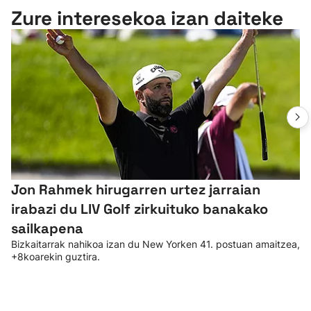
Zure interesekoa izan daiteke
Jon Rahmek hirugarren urtez jarraian
irabazi du LIV Golf zirkuituko banakako
sailkapena
Bizkaitarrak nahikoa izan du New Yorken 41. postuan amaitzea,
+8koarekin guztira.