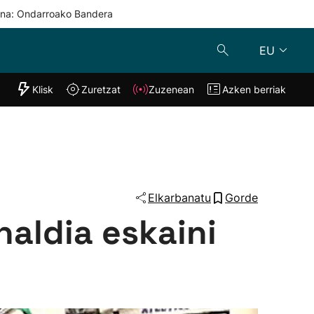
una: Ondarroako Bandera
EU
"Helmuga"
Klisk
Zuretzat
Zuzenean
Azken berriak
Klisk
Zuzenean
o
Zuretzat
Azken berria
Elkarbanatu
Gorde
aldia eskaini