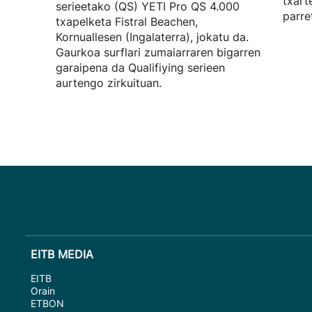
txart
serieetako (QS) YETI Pro QS 4.000
parre
txapelketa Fistral Beachen,
Kornuallesen (Ingalaterra), jokatu da.
Gaurkoa surflari zumaiarraren bigarren
garaipena da Qualifiying serieen
aurtengo zirkuituan.
EITB MEDIA
EITB
Orain
ETBON