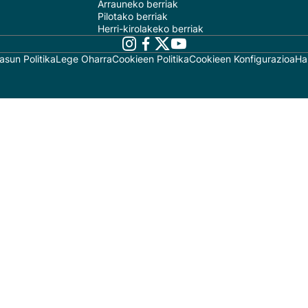
Arrauneko berriak
Pilotako berriak
Herri-kirolakeko berriak
asun Politika
Lege Oharra
Cookieen Politika
Cookieen Konfigurazioa
Ha