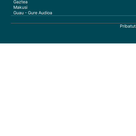
Gaztea
Makusi
Guau - Gure Audioa
Pribatut