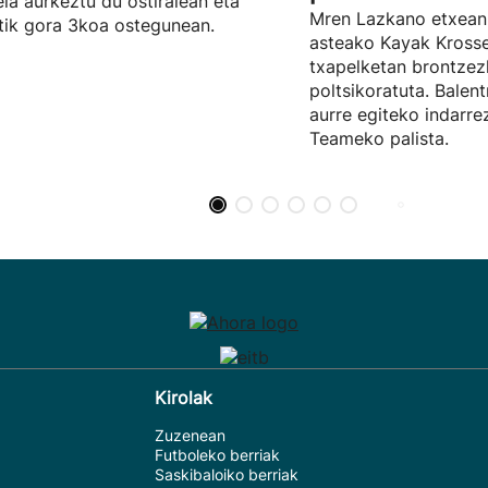
ela aurkeztu du ostiralean eta
Mren Lazkano etxean
tik gora 3koa ostegunean.
asteako Kayak Kros
txapelketan brontze
poltsikoratuta. Balent
aurre egiteko indarr
Teameko palista.
Kirolak
Zuzenean
Futboleko berriak
Saskibaloiko berriak