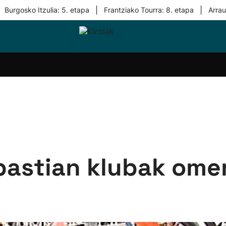
|
|
Burgosko Itzulia: 5. etapa
Frantziako Tourra: 8. etapa
Arra
i-
Eskubaloia
Kirolak
Atletismoa
Mendi-
Kirol
lak
360
lasterketak
gehiag
Taldeak
olaritza
Lehiaketak
Zuzenean
i-
Kirol-
tzea
bideoak
l Herri
tira
bastian klubak omen