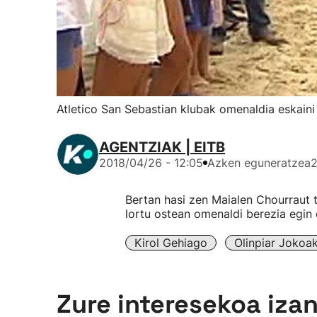
Atletico San Sebastian klubak omenaldia eskaini
AGENTZIAK | EITB
2018/04/26 - 12:05
Azken eguneratzea
2
Bertan hasi zen Maialen Chourraut 
lortu ostean omenaldi berezia egin
Kirol Gehiago
Olinpiar Jokoa
Zure interesekoa iza