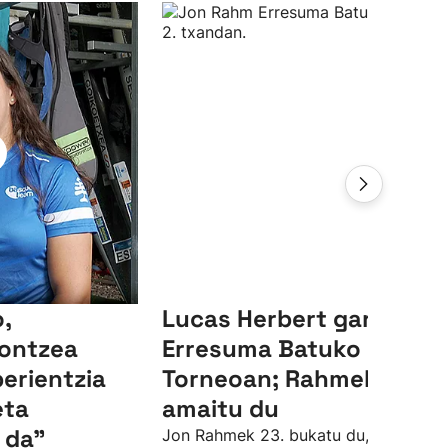
,
Lucas Herbert garaile,
ontzea
Erresuma Batuko LIV
perientzia
Torneoan; Rahmek 23.
eta
amaitu du
 da"
Jon Rahmek 23. bukatu du, par azpiti