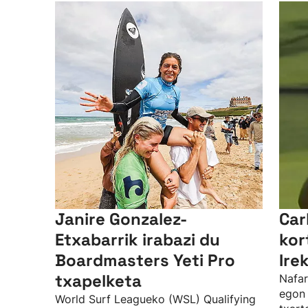
Janire Gonzalez-
Car
Etxabarrik irabazi du
kor
Boardmasters Yeti Pro
Ire
txapelketa
Nafar
egon 
World Surf Leagueko (WSL) Qualifying