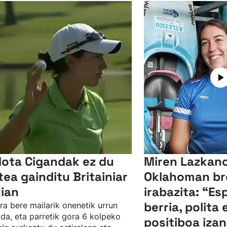
lota Cigandak ez du
Miren Lazkano
tea gainditu Britainiar
Oklahoman br
kian
irabazita: “Es
berria, polita 
ra bere mailarik onenetik urrun
da, eta parretik gora 6 kolpeko
positiboa izan