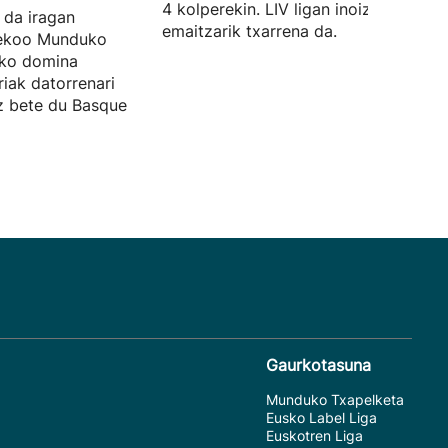
4 kolperekin. LIV ligan inoiz izan due
 da iragan
emaitzarik txarrena da.
sekoo Munduko
zko domina
riak datorrenari
ez bete du Basque
Gaurkotasuna
Munduko Txapelketa
Eusko Label Liga
Euskotren Liga