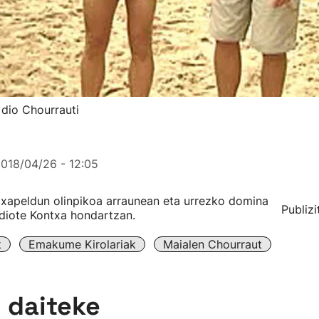
 dio Chourrauti
018/04/26 - 12:05
txapeldun olinpikoa arraunean eta urrezko domina
Publizi
 diote Kontxa hondartzan.
k
Emakume Kirolariak
Maialen Chourraut
n daiteke