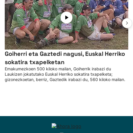
Goiherri eta Gaztedi nagusi, Euskal Herriko
sokatira txapelketan
Emakumezkoen 500 kiloko mailan, Goiherrik irabazi du
Laukizen jokatutako Euskal Herriko sokatira txapelketa;
gizonezkoetan, berriz, Gaztedik irabazi du, 560 kiloko mailan.