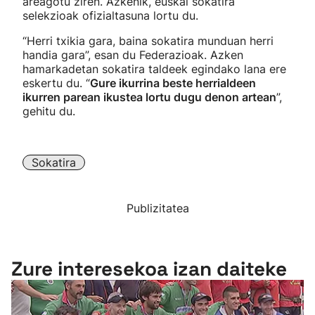
areagotu ziren. Azkenik, euskal sokatira
selekzioak ofizialtasuna lortu du.
“Herri txikia gara, baina sokatira munduan herri
handia gara”, esan du Federazioak. Azken
hamarkadetan sokatira taldeek egindako lana ere
eskertu du. “
Gure ikurrina beste herrialdeen
ikurren parean ikustea lortu dugu denon artean
”,
gehitu du.
Sokatira
Publizitatea
Zure interesekoa izan daiteke