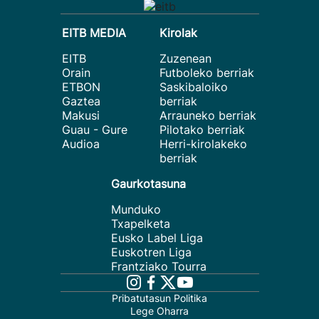
EITB MEDIA
Kirolak
EITB
Zuzenean
Orain
Futboleko berriak
ETBON
Saskibaloiko
Gaztea
berriak
Makusi
Arrauneko berriak
Guau - Gure
Pilotako berriak
Audioa
Herri-kirolakeko
berriak
Gaurkotasuna
Munduko
Txapelketa
Eusko Label Liga
Euskotren Liga
Frantziako Tourra
Pribatutasun Politika
Lege Oharra