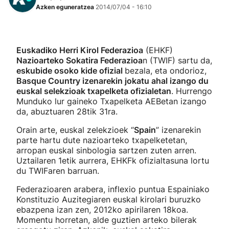
Azken eguneratzea
2014/07/04 - 16:10
Herri-kirolak
Eskubaloia
Euskadiko Herri Kirol Federazioa
(EHKF)
Nazioarteko Sokatira Federazioa
n (TWIF) sartu da,
eskubide osoko kide ofizial
bezala, eta ondorioz,
Kirolak 360
Basque Country izenarekin jokatu ahal izango du
euskal selekzioak txapelketa ofizialetan
. Hurrengo
Atletismoa
Munduko lur gaineko Txapelketa AEBetan izango
da, abuztuaren 28tik 31ra.
Mendi-lasterketak
Orain arte, euskal zelekzioek “
Spain
” izenarekin
parte hartu dute nazioarteko txapelketetan,
arropan euskal sinbologia sartzen zuten arren.
Kirol gehiago
Uztailaren 1etik aurrera, EHKFk ofizialtasuna lortu
du TWIFaren barruan.
"Helmuga"
Federazioaren arabera, inflexio puntua Espainiako
Konstituzio Auzitegiaren euskal kirolari buruzko
ebazpena izan zen, 2012ko apirilaren 18koa.
Momentu horretan, alde guztien arteko bilerak