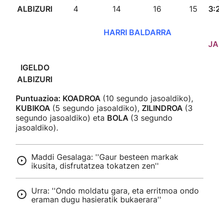
ALBIZURI
4
14
16
15
3:
HARRI BALDARRA
JA
IGELDO
ALBIZURI
Puntuazioa: KOADROA
(10 segundo jasoaldiko),
KUBIKOA
(5 segundo jasoaldiko),
ZILINDROA
(3
segundo jasoaldiko) eta
BOLA
(3 segundo
jasoaldiko).
Maddi Gesalaga: ''Gaur besteen markak
ikusita, disfrutatzea tokatzen zen''
Urra: ''Ondo moldatu gara, eta erritmoa ondo
eraman dugu hasieratik bukaerara''