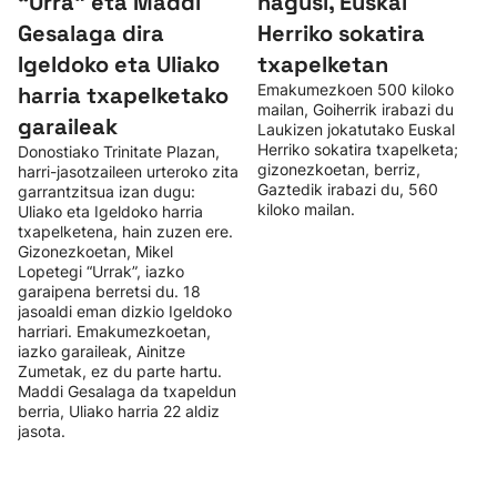
“Urra” eta Maddi
nagusi, Euskal
Gesalaga dira
Herriko sokatira
Igeldoko eta Uliako
txapelketan
Emakumezkoen 500 kiloko
harria txapelketako
mailan, Goiherrik irabazi du
garaileak
Laukizen jokatutako Euskal
Herriko sokatira txapelketa;
Donostiako Trinitate Plazan,
gizonezkoetan, berriz,
harri-jasotzaileen urteroko zita
Gaztedik irabazi du, 560
garrantzitsua izan dugu:
kiloko mailan.
Uliako eta Igeldoko harria
txapelketena, hain zuzen ere.
Gizonezkoetan, Mikel
Lopetegi “Urrak”, iazko
garaipena berretsi du. 18
jasoaldi eman dizkio Igeldoko
harriari. Emakumezkoetan,
iazko garaileak, Ainitze
Zumetak, ez du parte hartu.
Maddi Gesalaga da txapeldun
berria, Uliako harria 22 aldiz
jasota.