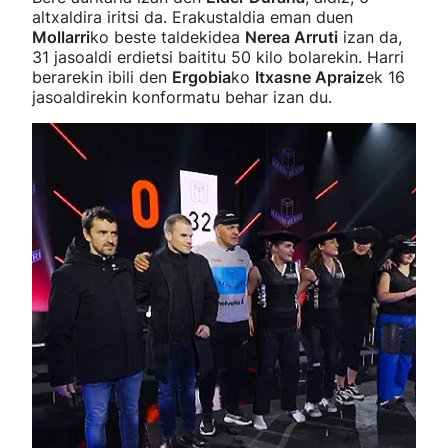
altxaldira iritsi da. Erakustaldia eman duen
Mollarri
ko beste taldekidea
Nerea Arruti
izan da,
31 jasoaldi erdietsi baititu 50 kilo bolarekin. Harri
berarekin ibili den
Ergobia
ko
Itxasne Apraiz
ek 16
jasoaldirekin konformatu behar izan du.