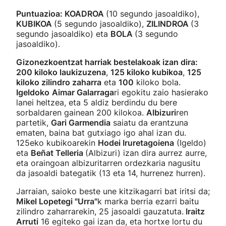
Puntuazioa: KOADROA
(10 segundo jasoaldiko),
KUBIKOA
(5 segundo jasoaldiko),
ZILINDROA
(3
segundo jasoaldiko) eta
BOLA
(3 segundo
jasoaldiko).
Gizonezkoentzat harriak bestelakoak izan dira:
200 kiloko laukizuzena
,
125 kiloko kubikoa
,
125
kiloko zilindro zaharra
eta
100
kiloko bola.
Igeldoko
Aimar Galarraga
ri egokitu zaio hasierako
lanei heltzea, eta 5 aldiz berdindu du bere
sorbaldaren gainean 200 kilokoa.
Albizuri
ren
partetik,
Gari Garmendia
saiatu da erantzuna
ematen, baina bat gutxiago igo ahal izan du.
125eko kubikoarekin
Hodei Iruretagoiena
(Igeldo)
eta
Beñat Telleria
(Albizuri) izan dira aurrez aurre,
eta oraingoan albizuritarren ordezkaria nagusitu
da jasoaldi bategatik (13 eta 14, hurrenez hurren).
Jarraian, saioko beste une kitzikagarri bat iritsi da;
Mikel Lopetegi "Urra"
k marka berria ezarri baitu
zilindro zaharrarekin, 25 jasoaldi gauzatuta.
Iraitz
Arruti
16 egiteko gai izan da, eta hortxe lortu du