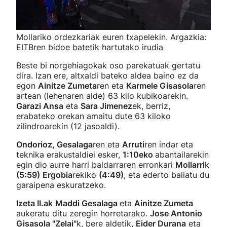
Mollariko ordezkariak euren txapelekin. Argazkia:
EITBren bidoe batetik hartutako irudia
Beste bi norgehiagokak oso parekatuak gertatu
dira. Izan ere, altxaldi bateko aldea baino ez da
egon
Ainitze Zumeta
ren eta
Karmele Gisasola
ren
artean (lehenaren alde) 63 kilo kubikoarekin.
Garazi Ansa
eta
Sara Jimenez
ek, berriz,
erabateko orekan amaitu dute 63 kiloko
zilindroarekin (12 jasoaldi).
Ondorioz,
Gesalaga
ren eta
Arruti
ren indar eta
teknika erakustaldiei esker,
1:10eko
abantailarekin
egin dio aurre harri baldarraren erronkari
Mollarri
k
(5:59)
Ergobia
rekiko
(4:49)
, eta ederto baliatu du
garaipena eskuratzeko.
Izeta II.ak
Maddi Gesalaga
eta
Ainitze Zumeta
aukeratu ditu zeregin horretarako.
Jose Antonio
Gisasola "Zelai"
k, bere aldetik,
Eider Durana
eta