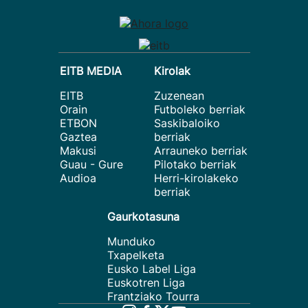
EITB MEDIA
Kirolak
EITB
Zuzenean
Orain
Futboleko berriak
ETBON
Saskibaloiko
Gaztea
berriak
Makusi
Arrauneko berriak
Guau - Gure
Pilotako berriak
Audioa
Herri-kirolakeko
berriak
Gaurkotasuna
Munduko
Txapelketa
Eusko Label Liga
Euskotren Liga
Frantziako Tourra