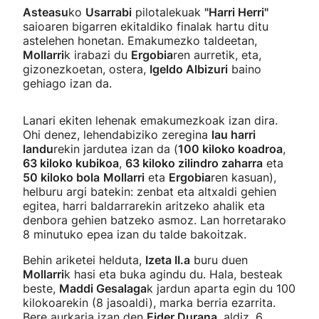
Asteasu
ko
Usarrabi
pilotalekuak
"Harri Herri"
saioaren bigarren ekitaldiko finalak hartu ditu
astelehen honetan. Emakumezko taldeetan,
Mollarri
k irabazi du
Ergobia
ren aurretik, eta,
gizonezkoetan, ostera,
Igeldo Albizuri
baino
gehiago izan da.
Lanari ekiten lehenak emakumezkoak izan dira.
Ohi denez, lehendabiziko zeregina
lau harri
landu
rekin jardutea izan da (
100 kiloko koadroa
,
63 kiloko kubikoa
,
63 kiloko zilindro zaharra
eta
50 kiloko bola
Mollarri
eta
Ergobia
ren kasuan),
helburu argi batekin: zenbat eta altxaldi gehien
egitea, harri baldarrarekin aritzeko ahalik eta
denbora gehien batzeko asmoz. Lan horretarako
8 minutuko epea izan du talde bakoitzak.
Behin ariketei helduta,
Izeta II.a
buru duen
Mollarri
k hasi eta buka agindu du. Hala, besteak
beste,
Maddi Gesalaga
k jardun aparta egin du 100
kilokoarekin (8 jasoaldi), marka berria ezarrita.
Bere aurkaria izan den
Eider Durana
, aldiz, 6