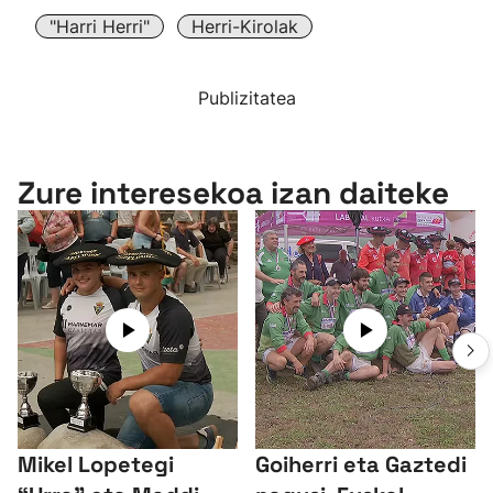
"Harri Herri"
Herri-Kirolak
Publizitatea
Zure interesekoa izan daiteke
Mikel Lopetegi
Goiherri eta Gaztedi