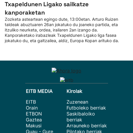
Txapeldunen Ligako sailkatze
kanporaketan
Zozketa asteartean egingo dute, 13:00etan. Arturo Ruizen
taldeak abuztuaren 26an jokatuko du joaneko partida, eta
itzuliko neurketa, ordea, irailaren 2an izango da.
Kanporaketako irabazleak Txapeldunen Ligako liga fasea
jokatuko du, eta galtzailea, aldiz, Europa Kopan arituko da.
EITB MEDIA
Kirolak
EITB
Zuzenean
Orain
Futboleko berriak
ETBON
Saskibaloiko
Gaztea
berriak
Makusi
Arrauneko berriak
Guau - Gure
Pilotako berriak