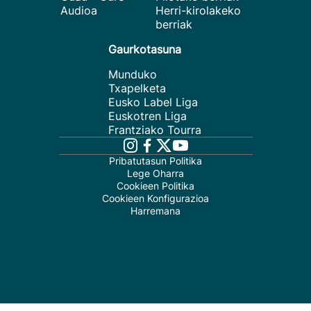
Audioa
Herri-kirolakeko
berriak
Gaurkotasuna
Munduko
Txapelketa
Eusko Label Liga
Euskotren Liga
Frantziako Tourra
Pribatutasun Politika
Lege Oharra
Cookieen Politika
Cookieen Konfigurazioa
Harremana