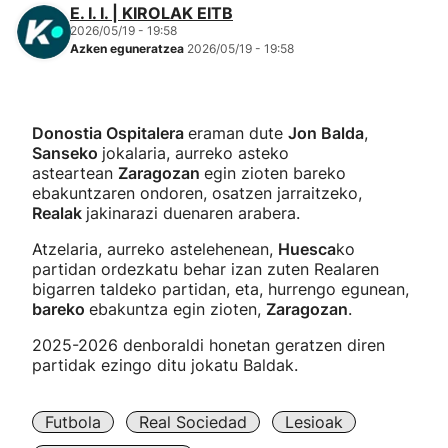
E. I. I. | KIROLAK EITB
2026/05/19 - 19:58
Azken eguneratzea
2026/05/19 - 19:58
Donostia Ospitalera
eraman dute
Jon Balda
,
Sanseko
jokalaria, aurreko asteko
asteartean
Zaragozan
egin zioten bareko
ebakuntzaren ondoren, osatzen jarraitzeko,
Realak
jakinarazi duenaren arabera.
Atzelaria, aurreko astelehenean,
Huesca
ko
partidan ordezkatu behar izan zuten Realaren
bigarren taldeko partidan, eta, hurrengo egunean,
bareko
ebakuntza egin zioten,
Zaragozan
.
2025-2026 denboraldi honetan geratzen diren
partidak ezingo ditu jokatu Baldak.
Futbola
Real Sociedad
Lesioak