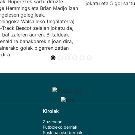
ñaki Ruperezek sartu dituzte.
jokatu eta 5 gol sartu
e Hemmings eta Brian Madjo izan
ingelesen golegileak.
hiagoka Walsalleko (Ingalaterra)
t-Track Bescot zelaian jokatu da,
 bat zaleren aurren. Bi taldeak
enaldira banakoarekin joan dira,
ainerako golak bigarren zatian
 dira.
Kirolak
Zuzenean
Futboleko berriak
Saskibaloiko berriak