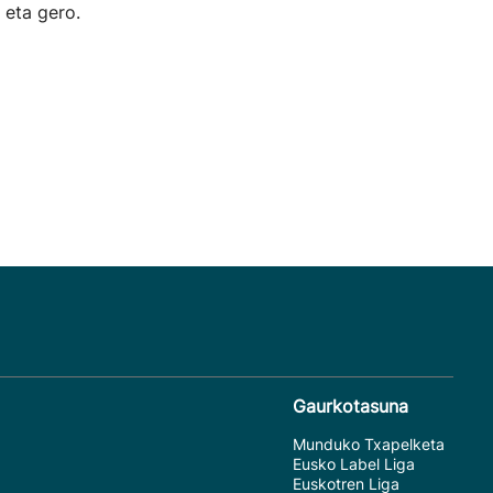
 eta gero.
Gaurkotasuna
Munduko Txapelketa
Eusko Label Liga
Euskotren Liga