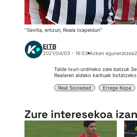
''Sevilla, entzun, Reala txapeldun''
EITB
2021/04/03 - 16:53
Azken eguneratzea
2
Talde txuri-urdineko zale batzuk Sev
Realaren aldeko kantuak botatzeko
Real Sociedad
Errege Kopa
Zure interesekoa iza