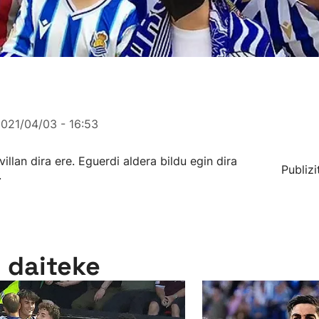
021/04/03 - 16:53
illan dira ere. Eguerdi aldera bildu egin dira
Publizi
.
n daiteke