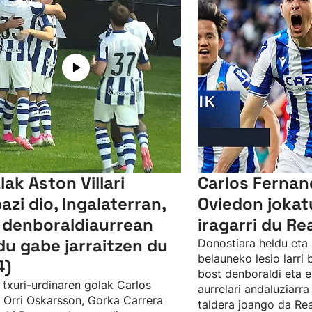
lak Aston Villari
Carlos Ferna
bazi dio, Ingalaterran,
Oviedon jokat
 denboraldiaurrean
iragarri du Re
du gabe jarraitzen du
Donostiara heldu eta 
belauneko lesio larri
4)
bost denboraldi eta e
 txuri-urdinaren golak Carlos
aurrelari andaluziarra
, Orri Oskarsson, Gorka Carrera
taldera joango da Rea