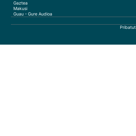
Gaztea
Makusi
Guau - Gure Audioa
Pribatut