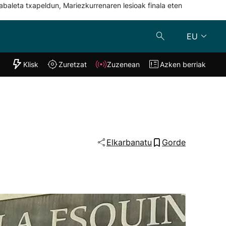
abaleta txapeldun, Mariezkurrenaren lesioak finala eten
EU
"Helmuga"
Klisk
Zuretzat
Zuzenean
Azken berriak
Klisk
Zuzenean
o
Zuretzat
Azken berria
Elkarbanatu
Gorde