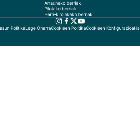
Arrauneko berriak
Pilotako berriak
Herri-kirolakeko berriak
asun Politika
Lege Oharra
Cookieen Politika
Cookieen Konfigurazioa
Ha