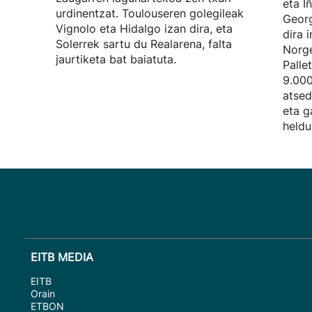
eta I
urdinentzat. Toulouseren golegileak
Georg
Vignolo eta Hidalgo izan dira, eta
dira 
Solerrek sartu du Realarena, falta
Norge
jaurtiketa bat baiatuta.
Palle
9.000
atsed
eta g
heldu
EITB MEDIA
EITB
Orain
ETBON