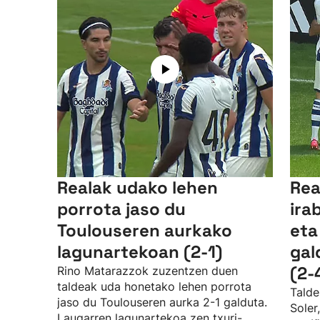
Realak udako lehen
Rea
porrota jaso du
ira
Toulouseren aurkako
eta
lagunartekoan (2-1)
gal
(2-
Rino Matarazzok zuzentzen duen
taldeak uda honetako lehen porrota
Talde
jaso du Toulouseren aurka 2-1 galduta.
Soler
Laugarren lagunartekoa zen txuri-