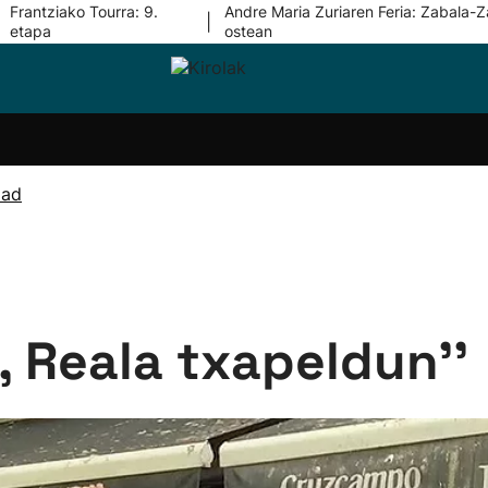
Frantziako Tourra: 9.
Andre Maria Zuriaren Feria: Zabala-Z
|
etapa
ostean
i-
Eskubaloia
Kirolak
Atletismoa
Mendi-
Kirol
lak
360
lasterketak
gehiag
Taldeak
olaritza
Lehiaketak
Zuzenean
dad
i-
Kirol-
tzea
bideoak
l Herri
tira
n, Reala txapeldun''