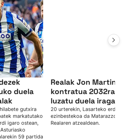
ndezek
Realak Jon Martinen
uko duela
kontratua 2032ra arte
alak
luzatu duela iragarri du
hilabete gutxira
20 urterekin, Lasarteko erdiko atzelar
 batek markatutako
ezinbestekoa da Matarazzorentzat
rdi igaro ostean,
Realaren atzealdean.
 Asturiasko
larekin 59 partida