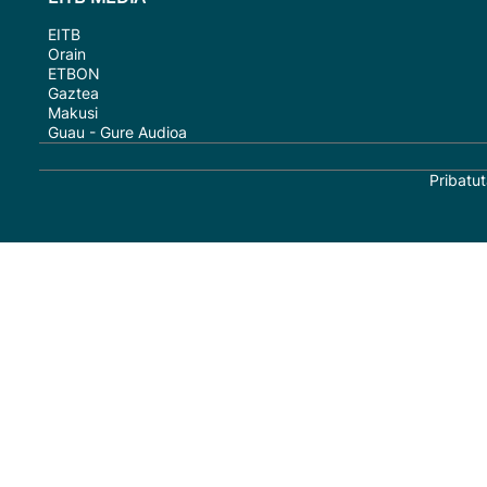
EITB
Orain
ETBON
Gaztea
Makusi
Guau - Gure Audioa
Pribatut