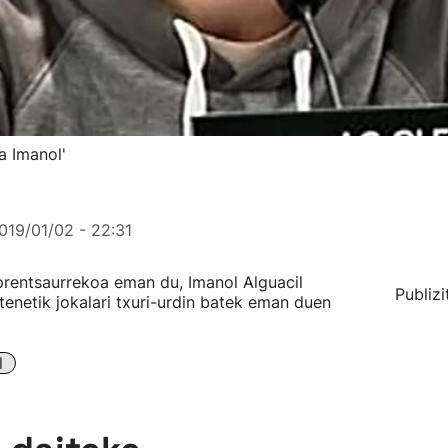
a Imanol'
019/01/02 - 22:31
 prentsaurrekoa eman du, Imanol Alguacil
Publizi
utenetik jokalari txuri-urdin batek eman duen
l