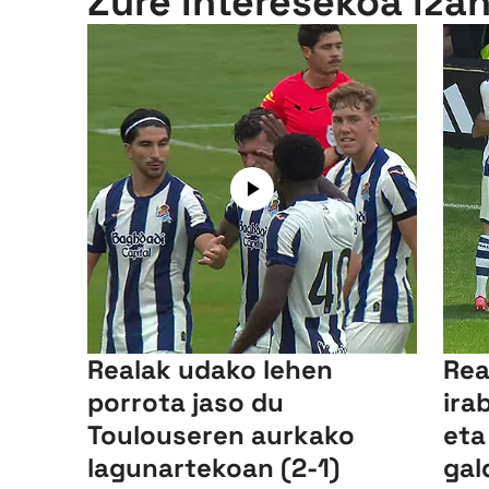
Zure interesekoa iza
Realak udako lehen
Rea
porrota jaso du
ira
Toulouseren aurkako
eta
lagunartekoan (2-1)
gal