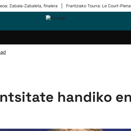
|
eoa: Zabala-Zabaleta, finalera
Frantziako Tourra: Le Court-Piena
i-
Eskubaloia
Kirolak
Atletismoa
Mendi-
Kirol
lak
360
lasterketak
gehiag
Taldeak
olaritza
Lehiaketak
Zuzenean
dad
i-
Kirol-
tzea
bideoak
l Herri
tira
entsitate handiko e