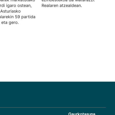
rdi igaro ostean,
Realaren atzealdean.
 Asturiasko
larekin 59 partida
 eta gero.
Gaurkotasuna