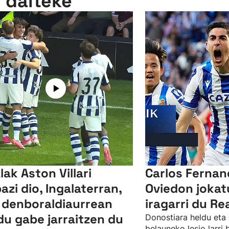
n daiteke
lak Aston Villari
Carlos Ferna
bazi dio, Ingalaterran,
Oviedon jokat
 denboraldiaurrean
iragarri du Re
du gabe jarraitzen du
Donostiara heldu eta 
belauneko lesio larri