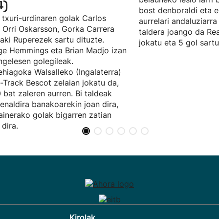
4)
bost denboraldi eta e
 txuri-urdinaren golak Carlos
aurrelari andaluziarra
, Orri Oskarsson, Gorka Carrera
taldera joango da Rea
ñaki Ruperezek sartu dituzte.
jokatu eta 5 gol sartu
e Hemmings eta Brian Madjo izan
ingelesen golegileak.
hiagoka Walsalleko (Ingalaterra)
t-Track Bescot zelaian jokatu da,
 bat zaleren aurren. Bi taldeak
enaldira banakoarekin joan dira,
ainerako golak bigarren zatian
 dira.
Kirolak