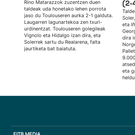
(2-
Rino Matarazzok zuzentzen duen
taldeak uda honetako lehen porrota
Talde
jaso du Toulouseren aurka 2-1 galduta.
Soler
Laugarren lagunartekoa zen txuri-
eta I
urdinentzat. Toulouseren golegileak
Georg
Vignolo eta Hidalgo izan dira, eta
dira 
Solerrek sartu du Realarena, falta
Norge
jaurtiketa bat baiatuta.
Palle
9.000
atsed
eta g
heldu
EITB MEDIA