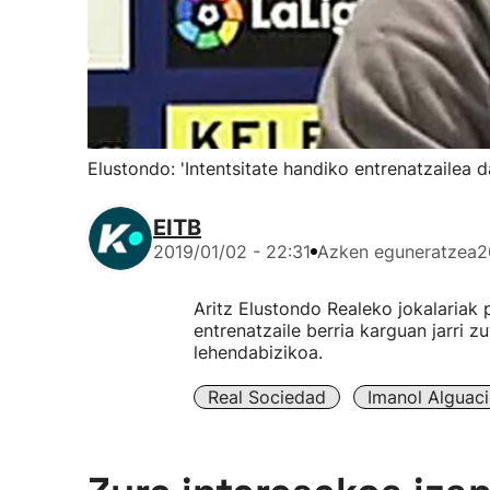
Elustondo: 'Intentsitate handiko entrenatzailea d
EITB
2019/01/02 - 22:31
Azken eguneratzea
2
Aritz Elustondo Realeko jokalariak
entrenatzaile berria karguan jarri z
lehendabizikoa.
Real Sociedad
Imanol Alguaci