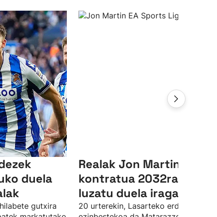
ndezek
Realak Jon Martinen
uko duela
kontratua 2032ra arte
alak
luzatu duela iragarri du
hilabete gutxira
20 urterekin, Lasarteko erdiko atzelar
 batek markatutako
ezinbestekoa da Matarazzorentzat