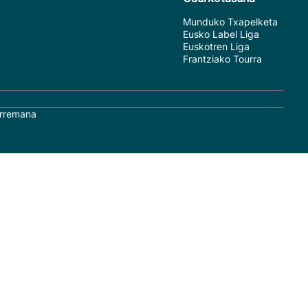
Munduko Txapelketa
Eusko Label Liga
Euskotren Liga
Frantziako Tourra
rremana