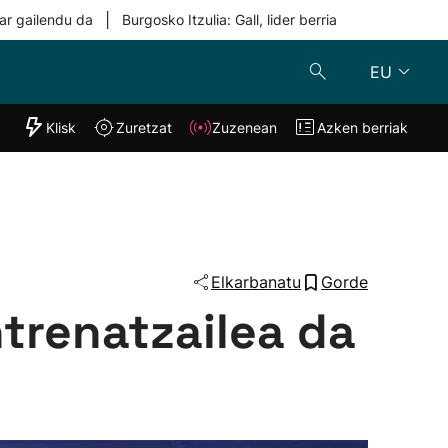
|
ar gailendu da
Burgosko Itzulia: Gall, lider berria
EU
"Helmuga"
Klisk
Zuretzat
Zuzenean
Azken berriak
Klisk
Zuzenean
o
Zuretzat
Azken berria
Elkarbanatu
Gorde
ntrenatzailea da