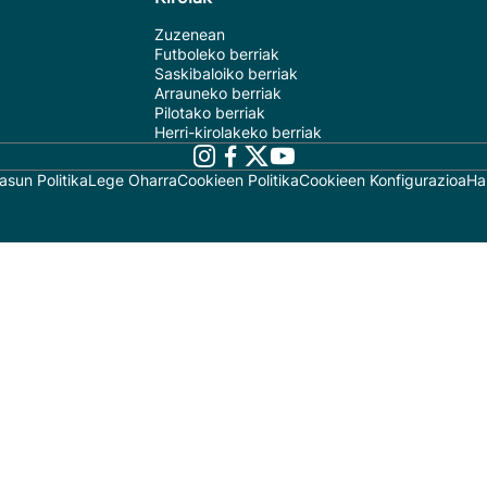
Zuzenean
Futboleko berriak
Saskibaloiko berriak
Arrauneko berriak
Pilotako berriak
Herri-kirolakeko berriak
asun Politika
Lege Oharra
Cookieen Politika
Cookieen Konfigurazioa
Ha