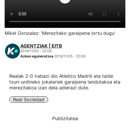
Herri-kirolak
Eskubaloia
Mikel Gonzalez: 'Merezitako garaipena lortu dugu'
Kirolak 360
AGENTZIAK | EITB
2016/11/05 - 22:08
Azken eguneratzea
2016/11/05 - 22:08
Atletismoa
Mendi-lasterketak
Realak 2-0 irabazi dio Atletico Madrili eta talde
txuri-urdineko jokalariek garaipena landutakoa eta
merezitakoa izan dela adierazi dute.
Kirol gehiago
Real Sociedad
"Helmuga"
Publizitatea