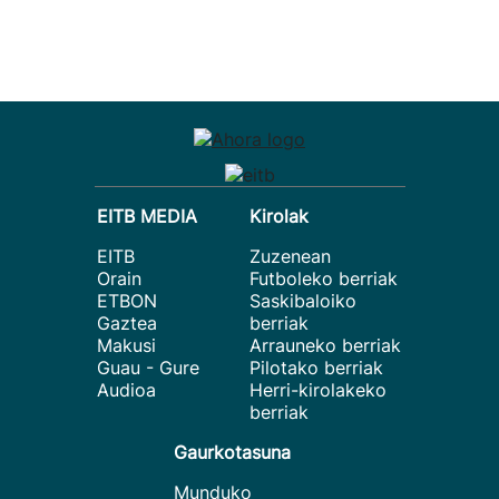
EITB MEDIA
Kirolak
EITB
Zuzenean
Orain
Futboleko berriak
ETBON
Saskibaloiko
Gaztea
berriak
Makusi
Arrauneko berriak
Guau - Gure
Pilotako berriak
Audioa
Herri-kirolakeko
berriak
Gaurkotasuna
Munduko