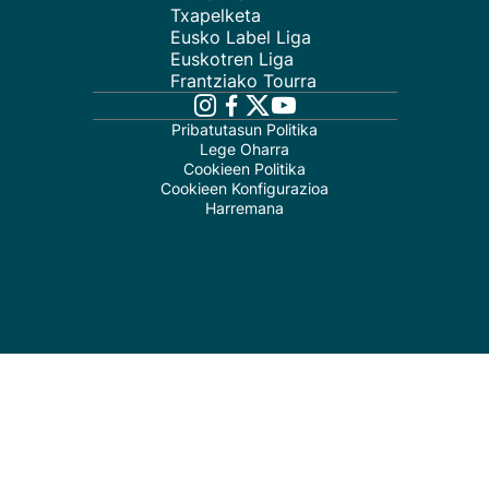
Txapelketa
Eusko Label Liga
Euskotren Liga
Frantziako Tourra
Pribatutasun Politika
Lege Oharra
Cookieen Politika
Cookieen Konfigurazioa
Harremana