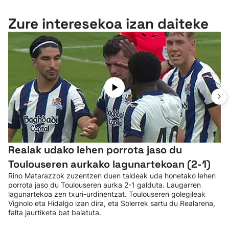
Zure interesekoa izan daiteke
Realak udako lehen porrota jaso du
Toulouseren aurkako lagunartekoan (2-1)
Rino Matarazzok zuzentzen duen taldeak uda honetako lehen
porrota jaso du Toulouseren aurka 2-1 galduta. Laugarren
lagunartekoa zen txuri-urdinentzat. Toulouseren golegileak
Vignolo eta Hidalgo izan dira, eta Solerrek sartu du Realarena,
falta jaurtiketa bat baiatuta.