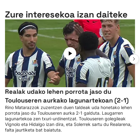
Zure interesekoa izan daiteke
Realak udako lehen porrota jaso du
Toulouseren aurkako lagunartekoan (2-1)
Rino Matarazzok zuzentzen duen taldeak uda honetako lehen
porrota jaso du Toulouseren aurka 2-1 galduta. Laugarren
lagunartekoa zen txuri-urdinentzat. Toulouseren golegileak
Vignolo eta Hidalgo izan dira, eta Solerrek sartu du Realarena,
falta jaurtiketa bat baiatuta.