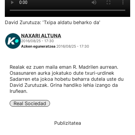
Herri-kirolak
David Zurutuza: 'Txipa aldatu beharko da'
Eskubaloia
NAXARI ALTUNA
2016/08/25 - 17:30
Kirolak 360
Azken eguneratzea
2016/08/25 - 17:30
Atletismoa
Realak ez zuen maila eman R. Madrilen aurrean.
Osasunaren aurka jokatuko dute txuri-urdinek
Mendi-lasterketak
Sadarren eta jokoa hobetu beharra dutela uste du
David Zurutuzak. Grina handiko lehia izango da
Iruñean.
Kirol gehiago
Real Sociedad
"Helmuga"
Publizitatea