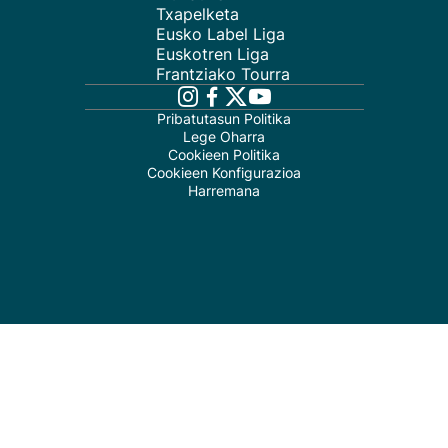
Txapelketa
Eusko Label Liga
Euskotren Liga
Frantziako Tourra
Pribatutasun Politika
Lege Oharra
Cookieen Politika
Cookieen Konfigurazioa
Harremana