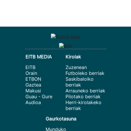
EITB MEDIA
Kirolak
EITB
Zuzenean
Orain
Futboleko berriak
ETBON
Saskibaloiko
Gaztea
berriak
Makusi
Arrauneko berriak
Guau - Gure
Pilotako berriak
Audioa
Herri-kirolakeko
berriak
Gaurkotasuna
Munduko