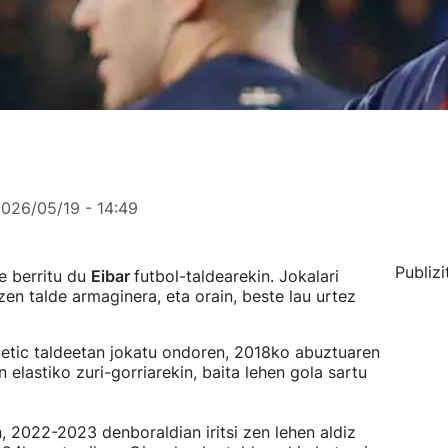
026/05/19 - 14:49
Publizi
e berritu du
Eibar
futbol-taldearekin. Jokalari
zen talde armaginera, eta orain, beste lau urtez
etic taldeetan jokatu ondoren, 2018ko abuztuaren
elastiko zuri-gorriarekin, baita lehen gola sartu
, 2022-2023 denboraldian iritsi zen lehen aldiz