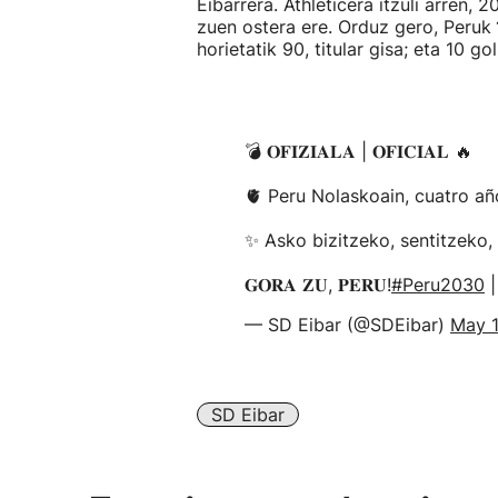
Eibarrera. Athleticera itzuli arren,
zuen ostera ere. Orduz gero, Peruk
horietatik 90, titular gisa; eta 10 gol
💣 𝐎𝐅𝐈𝐙𝐈𝐀𝐋𝐀 | 𝐎𝐅𝐈𝐂𝐈𝐀𝐋 🔥
🫀 Peru Nolaskoain, cuatro a
✨ Asko bizitzeko, sentitzeko, 
𝐆𝐎𝐑𝐀 𝐙𝐔, 𝐏𝐄𝐑𝐔!
#Peru2030
— SD Eibar (@SDEibar)
May 1
SD Eibar