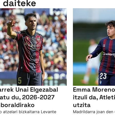
n daiteke
arrek Unai Elgezabal
Emma Moreno 
xatu du, 2026-2027
itzuli da, Atle
boraldirako
utzita
o atzelari bizkaitarra Levante
Madrildarra joan den u