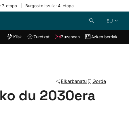
|
: 7. etapa
Burgosko Itzulia: 4. etapa
EU
"Helmuga"
Klisk
Zuretzat
Zuzenean
Azken berriak
Klisk
Zuzenean
o
Zuretzat
Azken berria
Elkarbanatu
Gorde
uko du 2030era