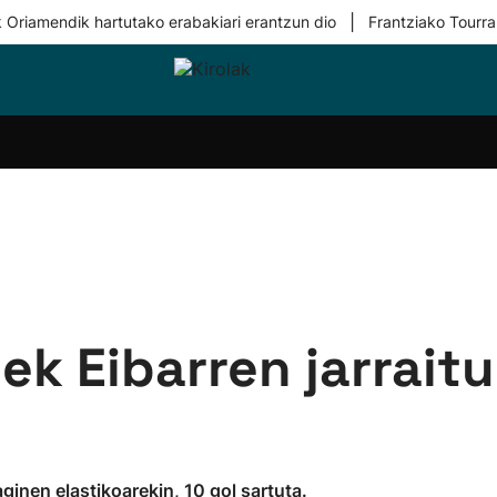
|
 Oriamendik hartutako erabakiari erantzun dio
Frantziako Tourra
i-
Eskubaloia
Kirolak
Atletismoa
Mendi-
Kirol
lak
360
lasterketak
gehiag
Taldeak
olaritza
Lehiaketak
Zuzenean
i-
Kirol-
tzea
bideoak
l Herri
tira
ek Eibarren jarrait
ginen elastikoarekin, 10 gol sartuta.