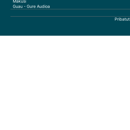
Makusi
Guau - Gure Audioa
Pribatut