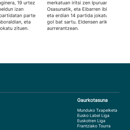
aginera, 19 urtez
merkatuan iritsi zen Ipuruara,
eldun izan
Osasunatik, eta Eibarren ibili den urte
partidatan parte
eta erdian 14 partida jokatu ditu, eta
boraldian, eta
gol bat sartu. Eldensen ariko da
jokatu zituen.
aurrerantzean.
Gaurkotasuna
Munduko Txapelketa
Eusko Label Liga
Euskotren Liga
Frantziako Tourra