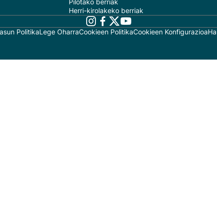
Pilotako berriak
Herri-kirolakeko berriak
asun Politika
Lege Oharra
Cookieen Politika
Cookieen Konfigurazioa
Ha