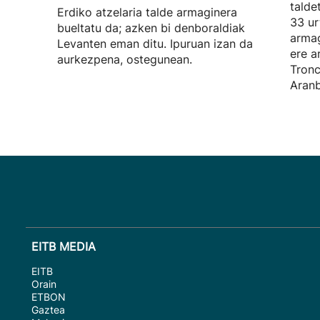
talde
Erdiko atzelaria talde armaginera
33 ur
bueltatu da; azken bi denboraldiak
armag
Levanten eman ditu. Ipuruan izan da
ere a
aurkezpena, ostegunean.
Tronc
Aranb
EITB MEDIA
EITB
Orain
ETBON
Gaztea