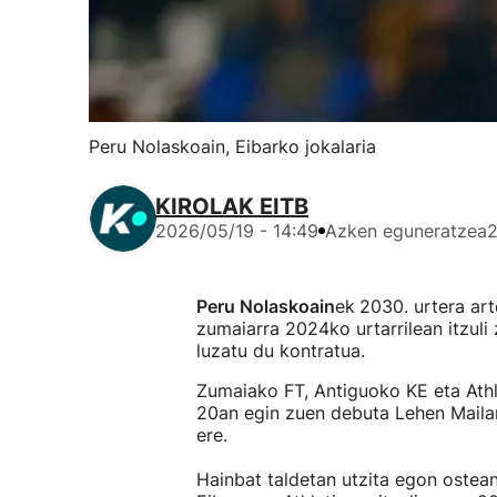
Peru Nolaskoain, Eibarko jokalaria
KIROLAK EITB
2026/05/19 - 14:49
Azken eguneratzea
2
Peru Nolaskoain
ek
2030. urtera art
zumaiarra 2024ko urtarrilean itzuli 
luzatu du kontratua.
Zumaiako FT, Antiguoko KE eta Athl
20an egin zuen debuta Lehen Mailan 
ere.
Hainbat taldetan utzita egon ostean