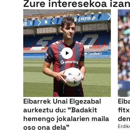
Zure interesekoa iza
Eibarrek Unai Elgezabal
Eib
aurkeztu du: “Badakit
fit
hemengo jokalarien maila
den
oso ona dela”
Erdik