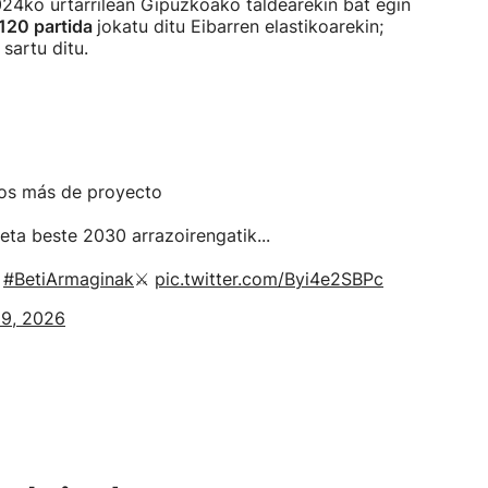
 2024ko urtarrilean Gipuzkoako taldearekin bat egin
120 partida
jokatu ditu Eibarren elastikoarekin;
 sartu ditu.
ños más de proyecto
eta beste 2030 arrazoirengatik...
|
#BetiArmaginak
⚔️
pic.twitter.com/Byi4e2SBPc
9, 2026