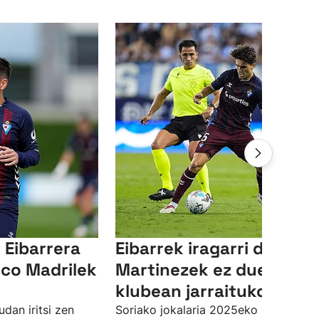
Eibarrera
Eibarrek iragarri du Javi
tico Madrilek
Martinezek ez duela
klubean jarraituko
dan iritsi zen
Soriako jokalaria 2025eko neguko