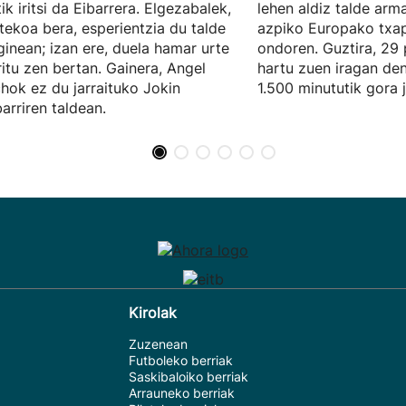
tik iritsi da Eibarrera. Elgezabalek,
lehen aldiz talde arm
tekoa bera, esperientzia du talde
azpiko Europako txap
inean; izan ere, duela hamar urte
ondoren. Guztira, 29 
ritu zen bertan. Gainera, Angel
hartu zuen iragan den
hok ez du jarraituko Jokin
1.500 minututik gora 
arriren taldean.
Kirolak
Zuzenean
Futboleko berriak
Saskibaloiko berriak
Arrauneko berriak