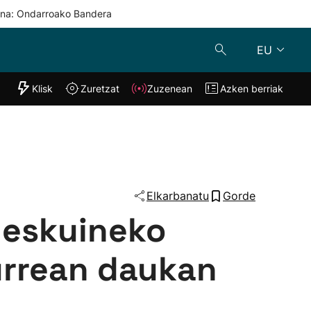
una: Ondarroako Bandera
EU
"Helmuga"
Klisk
Zuretzat
Zuzenean
Azken berriak
Klisk
Zuzenean
o
Zuretzat
Azken berria
Elkarbanatu
Gorde
 eskuineko
urrean daukan