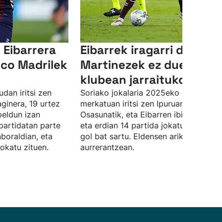
Eibarrera
Eibarrek iragarri du Javi
tico Madrilek
Martinezek ez duela
klubean jarraituko
dan iritsi zen
Soriako jokalaria 2025eko neguko
aginera, 19 urtez
merkatuan iritsi zen Ipuruara,
eldun izan
Osasunatik, eta Eibarren ibili den urte
partidatan parte
eta erdian 14 partida jokatu ditu, eta
boraldian, eta
gol bat sartu. Eldensen ariko da
jokatu zituen.
aurrerantzean.