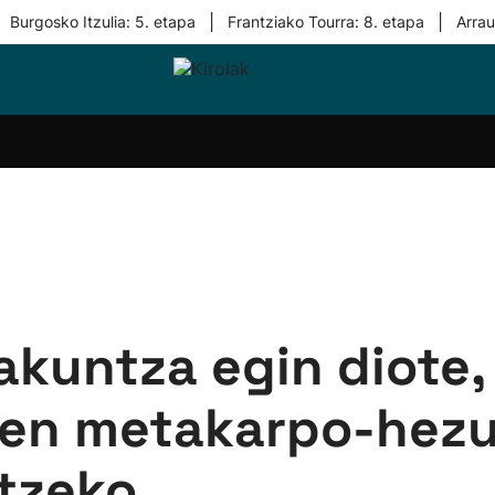
|
|
Burgosko Itzulia: 5. etapa
Frantziako Tourra: 8. etapa
Arra
i-
Eskubaloia
Kirolak
Atletismoa
Mendi-
Kirol
lak
360
lasterketak
gehiag
Taldeak
olaritza
Lehiaketak
Zuzenean
i-
Kirol-
tzea
bideoak
l Herri
tira
akuntza egin diote,
ren metakarpo-hez
tzeko