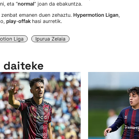
i, eta “
normal
” joan da ebakuntza.
n zenbat emanen duen zehaztu.
Hypermotion Ligan
,
ko,
play
-
offak
hasi aurretik.
tion Liga
Ipurua Zelaia
n daiteke