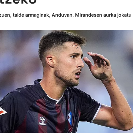
u zuen, talde armaginak, Anduvan, Mirandesen aurka jokatu