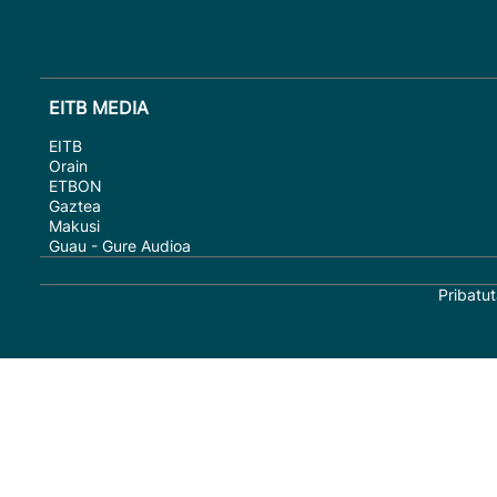
EITB MEDIA
EITB
Orain
ETBON
Gaztea
Makusi
Guau - Gure Audioa
Pribatut