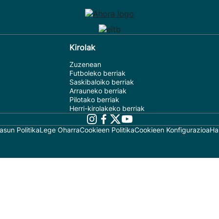
Kirolak
Zuzenean
Futboleko berriak
Saskibaloiko berriak
Arrauneko berriak
Pilotako berriak
Herri-kirolakeko berriak
asun Politika
Lege Oharra
Cookieen Politika
Cookieen Konfigurazioa
Ha