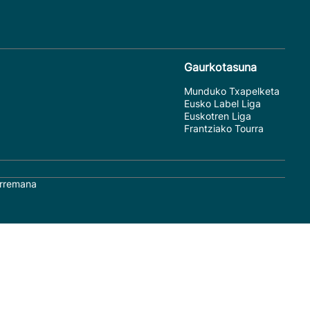
Gaurkotasuna
Munduko Txapelketa
Eusko Label Liga
Euskotren Liga
Frantziako Tourra
rremana