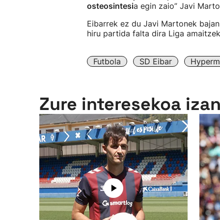
osteosintesi
a egin zaio” Javi Marton
Eibarrek ez du Javi Martonek baja
hiru partida falta dira Liga amaitze
Futbola
SD Eibar
Hypermo
Zure interesekoa iza