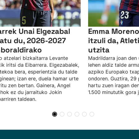
arrek Unai Elgezabal
Emma Moreno 
xatu du, 2026-2027
itzuli da, Atle
boraldirako
utzita
o atzelari bizkaitarra Levante
Madrildarra joan den u
tik iritsi da Eibarrera. Elgezabalek,
lehen aldiz talde arm
tekoa bera, esperientzia du talde
azpiko Europako txap
inean; izan ere, duela hamar urte
ondoren. Guztira, 29 
ritu zen bertan. Gainera, Angel
hartu zuen iragan den
hok ez du jarraituko Jokin
1.500 minututik gora 
arriren taldean.