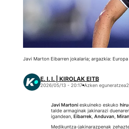
Javi Marton Eibarren jokalaria; argazkia: Europa
E. I. I. | KIROLAK EITB
2026/05/13 - 20:17
Azken eguneratzea
2
Javi Martoni
eskuineko eskuko
hir
talde armaginak jakinarazi duenaren
igandean,
Eibarrek
,
Anduvan
,
Mira
Medikuntza-jakinarazpenak zehazte