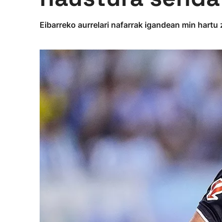
Eibarreko aurrelari nafarrak igandean min hart