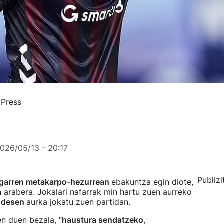
 Press
026/05/13 - 20:17
Publizi
ugarren metakarpo
-
hezurrean
ebakuntza egin diote,
 arabera. Jokalari nafarrak min hartu zuen aurreko
ndesen
aurka jokatu zuen partidan.
n duen bezala, “
haustura sendatzeko
,