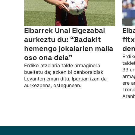
Eibarrek Unai Elgezabal
Eib
aurkeztu du: “Badakit
fit
hemengo jokalarien maila
den
oso ona dela”
Erdik
talde
Erdiko atzelaria talde armaginera
33 ur
bueltatu da; azken bi denboraldiak
armag
Levanten eman ditu. Ipuruan izan da
ere a
aurkezpena, ostegunean.
Tronc
Aranb