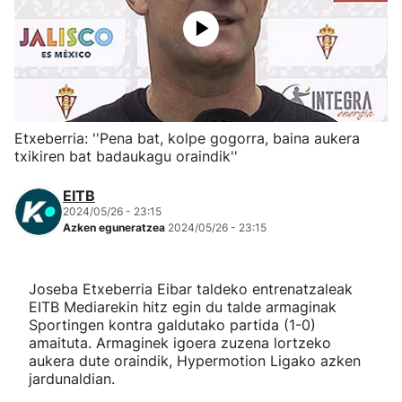
Herri-kirolak
Eskubaloia
Kirolak 360
Etxeberria: ''Pena bat, kolpe gogorra, baina aukera
txikiren bat badaukagu oraindik''
Atletismoa
EITB
2024/05/26 - 23:15
Mendi-lasterketak
Azken eguneratzea
2024/05/26 - 23:15
Kirol gehiago
Joseba Etxeberria Eibar taldeko entrenatzaleak
EITB Mediarekin hitz egin du talde armaginak
"Helmuga"
Sportingen kontra galdutako partida (1-0)
amaituta. Armaginek igoera zuzena lortzeko
aukera dute oraindik, Hypermotion Ligako azken
jardunaldian.