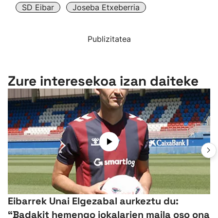
SD Eibar
Joseba Etxeberria
Publizitatea
Zure interesekoa izan daiteke
Eibarrek Unai Elgezabal aurkeztu du:
“Badakit hemengo jokalarien maila oso ona