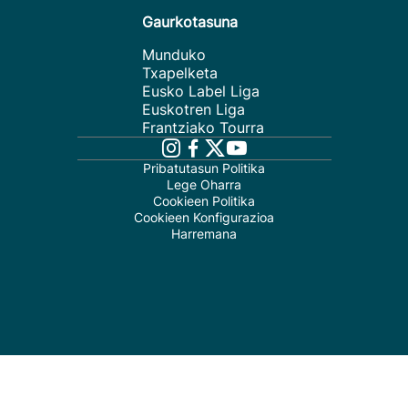
Gaurkotasuna
Munduko
Txapelketa
Eusko Label Liga
Euskotren Liga
Frantziako Tourra
Pribatutasun Politika
Lege Oharra
Cookieen Politika
Cookieen Konfigurazioa
Harremana