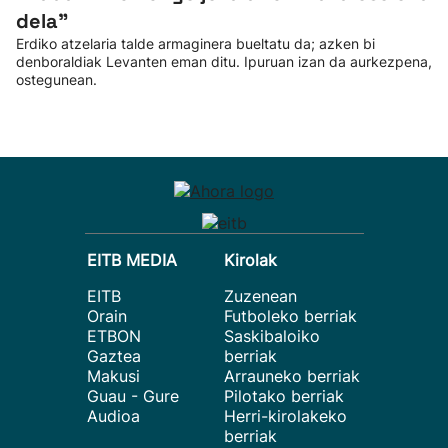
dela”
Erdiko atzelaria talde armaginera bueltatu da; azken bi
denboraldiak Levanten eman ditu. Ipuruan izan da aurkezpena,
ostegunean.
EITB MEDIA
Kirolak
EITB
Zuzenean
Orain
Futboleko berriak
ETBON
Saskibaloiko
Gaztea
berriak
Makusi
Arrauneko berriak
Guau - Gure
Pilotako berriak
Audioa
Herri-kirolakeko
berriak