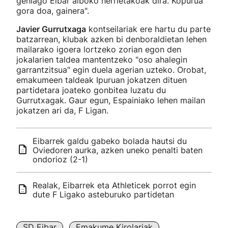
gehiago Eibar alboko herrietakoak dira. Kopurua
gora doa, gainera".
Javier Gurrutxaga
kontseilariak ere hartu du parte
batzarrean, klubak azken bi denboraldietan lehen
mailarako igoera lortzeko zorian egon den
jokalarien taldea mantentzeko "oso ahalegin
garrantzitsua" egin duela agerian uzteko. Orobat,
emakumeen taldeak Ipuruan jokatzen dituen
partidetara joateko gonbitea luzatu du
Gurrutxagak. Gaur egun, Espainiako lehen mailan
jokatzen ari da, F Ligan.
Eibarrek galdu gabeko bolada hautsi du
Oviedoren aurka, azken uneko penalti baten
ondorioz (2-1)
Realak, Eibarrek eta Athleticek porrot egin
dute F Ligako asteburuko partidetan
SD Eibar
Emakume Kirolariak