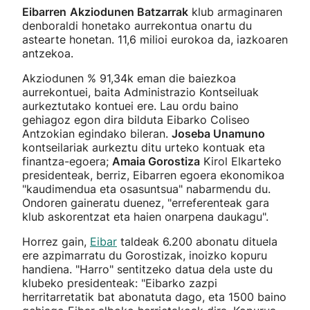
Eibarren
Akziodunen Batzarrak
klub armaginaren
denboraldi honetako aurrekontua onartu du
astearte honetan. 11,6 milioi eurokoa da, iazkoaren
antzekoa.
Akziodunen % 91,34k eman die baiezkoa
aurrekontuei, baita Administrazio Kontseiluak
aurkeztutako kontuei ere. Lau ordu baino
gehiagoz egon dira bilduta Eibarko Coliseo
Antzokian egindako bileran.
Joseba Unamuno
kontseilariak aurkeztu ditu urteko kontuak eta
finantza-egoera;
Amaia Gorostiza
Kirol Elkarteko
presidenteak, berriz, Eibarren egoera ekonomikoa
"kaudimendua eta osasuntsua" nabarmendu du.
Ondoren gaineratu duenez, "erreferenteak gara
klub askorentzat eta haien onarpena daukagu".
Horrez gain,
Eibar
taldeak 6.200 abonatu dituela
ere azpimarratu du Gorostizak, inoizko kopuru
handiena. "Harro" sentitzeko datua dela uste du
klubeko presidenteak: "Eibarko zazpi
herritarretatik bat abonatuta dago, eta 1500 baino