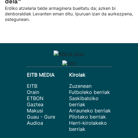
dela”
Erdiko atzelaria talde armaginera bueltatu da; azken bi
denboraldiak Levanten eman ditu. Ipuruan izan da aurkezpena,
ostegunean.
EITB MEDIA
Kirolak
EITB
Zuzenean
Orain
Futboleko berriak
ETBON
Saskibaloiko
Gaztea
berriak
Makusi
Arrauneko berriak
Guau - Gure
Pilotako berriak
Audioa
Herri-kirolakeko
berriak