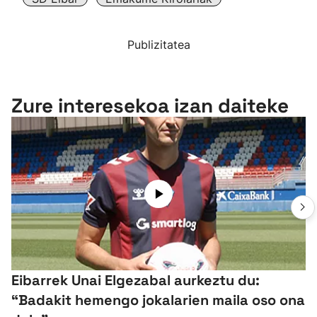
Publizitatea
Zure interesekoa izan daiteke
Eibarrek Unai Elgezabal aurkeztu du:
“Badakit hemengo jokalarien maila oso ona