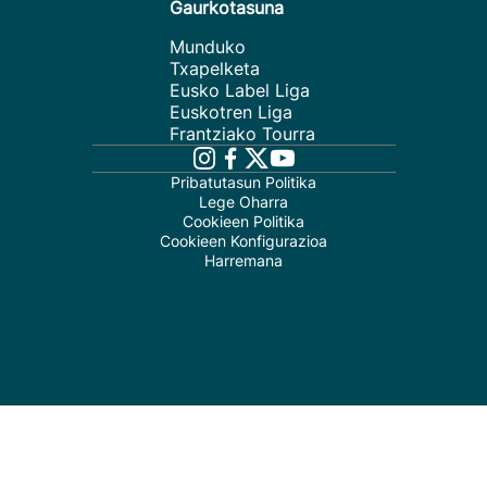
Gaurkotasuna
Munduko
Txapelketa
Eusko Label Liga
Euskotren Liga
Frantziako Tourra
Pribatutasun Politika
Lege Oharra
Cookieen Politika
Cookieen Konfigurazioa
Harremana