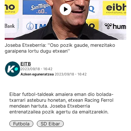
Herri-kirolak
Eskubaloia
Kirolak 360
Joseba Etxeberria: ''Oso pozik gaude, merezitako
garaipena lortu dugu etxean''
Atletismoa
EITB
2023/09/18 - 16:42
Mendi-lasterketak
Azken eguneratzea
2023/09/18 - 16:42
Kirol gehiago
Eibar futbol-taldeak amaiera eman dio bolada-
txarrari asteburu honetan, etxean Racing Ferrol
"Helmuga"
mendean hartuta. Joseba Etxeberria
entrenatzailea pozik agertu da emaitzarekin.
Futbola
SD Eibar