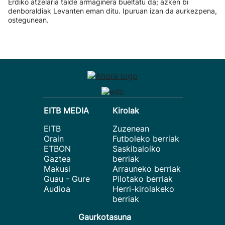
Erdiko atzelaria talde armaginera bueltatu da; azken bi
denboraldiak Levanten eman ditu. Ipuruan izan da aurkezpena,
ostegunean.
EITB MEDIA
Kirolak
EITB
Zuzenean
Orain
Futboleko berriak
ETBON
Saskibaloiko
Gaztea
berriak
Makusi
Arrauneko berriak
Guau - Gure
Pilotako berriak
Audioa
Herri-kirolakeko
berriak
Gaurkotasuna