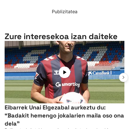
Publizitatea
Zure interesekoa izan daiteke
Eibarrek Unai Elgezabal aurkeztu du:
“Badakit hemengo jokalarien maila oso ona
dela”