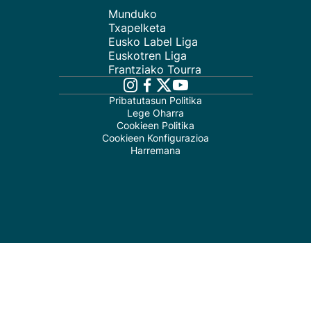
Munduko
Txapelketa
Eusko Label Liga
Euskotren Liga
Frantziako Tourra
Pribatutasun Politika
Lege Oharra
Cookieen Politika
Cookieen Konfigurazioa
Harremana