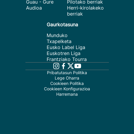
Guau - Gure
Pilotako berriak
Audioa
Herri-kirolakeko
berriak
Gaurkotasuna
Munduko
Txapelketa
Eusko Label Liga
Euskotren Liga
Frantziako Tourra
Pribatutasun Politika
Lege Oharra
Cookieen Politika
Cookieen Konfigurazioa
Harremana