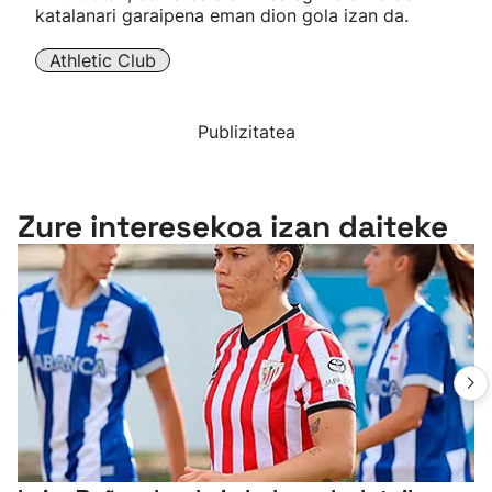
katalanari garaipena eman dion gola izan da.
Athletic Club
Publizitatea
Zure interesekoa izan daiteke