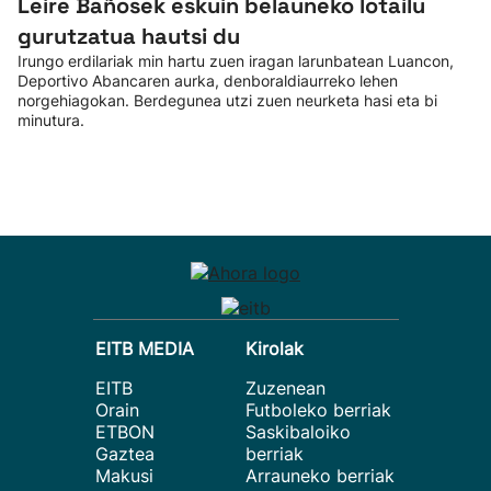
Leire Bañosek eskuin belauneko lotailu
gurutzatua hautsi du
Irungo erdilariak min hartu zuen iragan larunbatean Luancon,
Deportivo Abancaren aurka, denboraldiaurreko lehen
norgehiagokan. Berdegunea utzi zuen neurketa hasi eta bi
minutura.
EITB MEDIA
Kirolak
EITB
Zuzenean
Orain
Futboleko berriak
ETBON
Saskibaloiko
Gaztea
berriak
Makusi
Arrauneko berriak