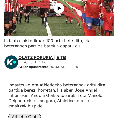
Herri-kirolak
Eskubaloia
Kirolak 360
Indautxu historikoak 100 urte bete ditu, eta
beteranoen partida batekin ospatu du
Atletismoa
OLATZ FORURIA | EITB
2024/05/01 - 19:20
Mendi-lasterketak
Azken eguneratzea
2024/05/01 - 19:20
Kirol gehiago
Indautxuko eta Athleticeko beteranoak aritu dira
partida berezi horretan. Halaber, Jose Angel
"Helmuga"
Iribarrekin, Andoni Goikoetxearekin eta Manolo
Delgadorekin izan gara, Athleticeko azken
emaitzak hizpide.
Athletic Club