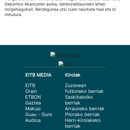
Deportivo Abancaren aurka, denboraldiaurreko lehen
norgehiagokan. Berdegunea utzi zuen neurketa hasi eta bi
minutura.
EITB MEDIA
Kirolak
EITB
Zuzenean
Orain
Futboleko berriak
ETBON
Saskibaloiko
Gaztea
berriak
Makusi
Arrauneko berriak
Guau - Gure
Pilotako berriak
Audioa
Herri-kirolakeko
berriak