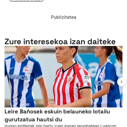
Publizitatea
Zure interesekoa izan daiteke
Leire Bañosek eskuin belauneko lotailu
gurutzatua hautsi du
Irungo erdilariak min hartu zuen iragan larunbatean Luancon,