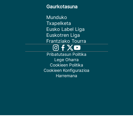
Gaurkotasuna
Munduko
Txapelketa
Eusko Label Liga
Euskotren Liga
Frantziako Tourra
Pribatutasun Politika
Lege Oharra
Cookieen Politika
Cookieen Konfigurazioa
Harremana