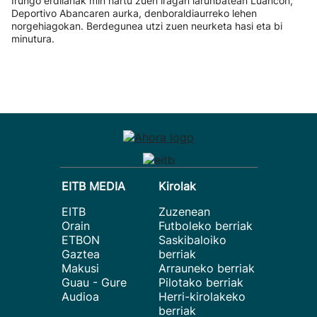
Irungo erdilariak min hartu zuen iragan larunbatean Luancon,
Deportivo Abancaren aurka, denboraldiaurreko lehen
norgehiagokan. Berdegunea utzi zuen neurketa hasi eta bi
minutura.
EITB MEDIA
Kirolak
EITB
Zuzenean
Orain
Futboleko berriak
ETBON
Saskibaloiko
Gaztea
berriak
Makusi
Arrauneko berriak
Guau - Gure
Pilotako berriak
Audioa
Herri-kirolakeko
berriak