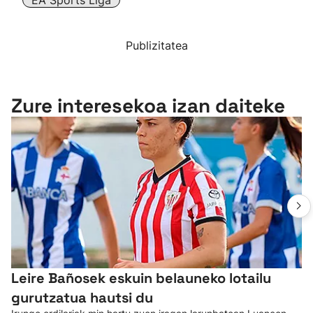
EA Sports Liga
Publizitatea
Zure interesekoa izan daiteke
Leire Bañosek eskuin belauneko lotailu
gurutzatua hautsi du