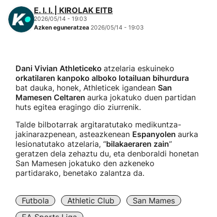
E. I. I. | KIROLAK EITB
2026/05/14 - 19:03
Azken eguneratzea
2026/05/14 - 19:03
Dani Vivian Athleticeko
atzelaria eskuineko
orkatilaren kanpoko alboko lotailuan bihurdura
bat dauka, honek, Athleticek igandean
San
Mamesen Celtaren
aurka jokatuko duen partidan
huts egitea eragingo dio ziurrenik.
Talde bilbotarrak argitaratutako medikuntza-
jakinarazpenean, asteazkenean
Espanyolen
aurka
lesionatutako atzelaria, “
bilakaeraren zain
”
geratzen dela zehaztu du, eta denboraldi honetan
San Mamesen jokatuko den azkeneko
partidarako, benetako zalantza da.
Futbola
Athletic Club
San Mames