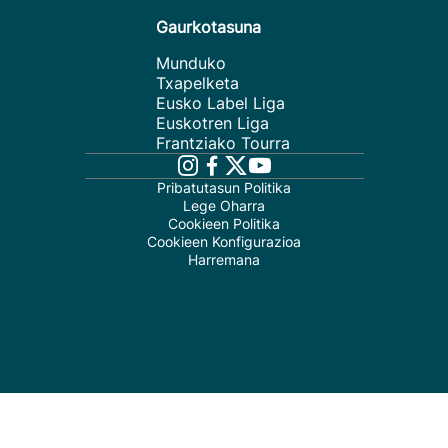
Gaurkotasuna
Munduko
Txapelketa
Eusko Label Liga
Euskotren Liga
Frantziako Tourra
Pribatutasun Politika
Lege Oharra
Cookieen Politika
Cookieen Konfigurazioa
Harremana