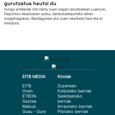
gurutzatua hautsi du
Irungo erdilariak min hartu zuen iragan larunbatean Luancon,
Deportivo Abancaren aurka, denboraldiaurreko lehen
norgehiagokan. Berdegunea utzi zuen neurketa hasi eta bi
minutura.
EITB MEDIA
Kirolak
EITB
Zuzenean
Orain
Futboleko berriak
ETBON
Saskibaloiko
Gaztea
berriak
Makusi
Arrauneko berriak
Guau - Gure
Pilotako berriak