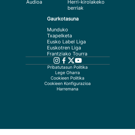
Audioa
Herri-kirolakeko
berriak
Gaurkotasuna
Munduko
Txapelketa
Eusko Label Liga
Euskotren Liga
Frantziako Tourra
Pribatutasun Politika
Lege Oharra
Cookieen Politika
Cookieen Konfigurazioa
Harremana