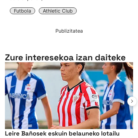
Futbola
Athletic Club
Publizitatea
Zure interesekoa izan daiteke
Leire Bañosek eskuin belauneko lotailu