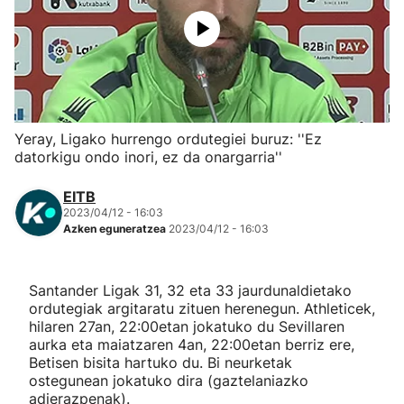
Herri-kirolak
Eskubaloia
Kirolak 360
Yeray, Ligako hurrengo ordutegiei buruz: ''Ez
datorkigu ondo inori, ez da onargarria''
Atletismoa
EITB
2023/04/12 - 16:03
Mendi-lasterketak
Azken eguneratzea
2023/04/12 - 16:03
Kirol gehiago
Santander Ligak 31, 32 eta 33 jaurdunaldietako
ordutegiak argitaratu zituen herenegun. Athleticek,
"Helmuga"
hilaren 27an, 22:00etan jokatuko du Sevillaren
aurka eta maiatzaren 4an, 22:00etan berriz ere,
Betisen bisita hartuko du. Bi neurketak
ostegunean jokatuko dira (gaztelaniazko
adierazpenak).