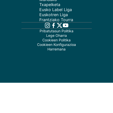
Txapelketa
Eusko Label Liga
Euskotren Liga
Frantziako Tourra
Pribatutasun Politika
Lege Oharra
Cookieen Politika
Cookieen Konfigurazioa
Harremana