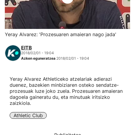
Herri-kirolak
Eskubaloia
Yeray Alvarez: 'Prozesuaren amaieran nago jada'
Kirolak 360
EITB
2018/02/01 - 19:04
Azken eguneratzea
2018/02/01 - 19:04
Atletismoa
Mendi-lasterketak
Yeray Alvarez Athleticeko atzelariak adierazi
duenez, bazekien minbiziaren osteko sendatze-
prozesuak luze joko zuela. Prozesuaren amaieran
Kirol gehiago
dagoela gaineratu du, eta minutuak iritsizko
zaizkiola.
"Helmuga"
Athletic Club