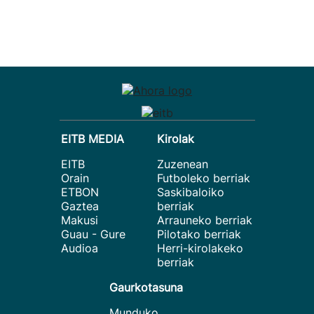
EITB MEDIA
Kirolak
EITB
Zuzenean
Orain
Futboleko berriak
ETBON
Saskibaloiko
Gaztea
berriak
Makusi
Arrauneko berriak
Guau - Gure
Pilotako berriak
Audioa
Herri-kirolakeko
berriak
Gaurkotasuna
Munduko