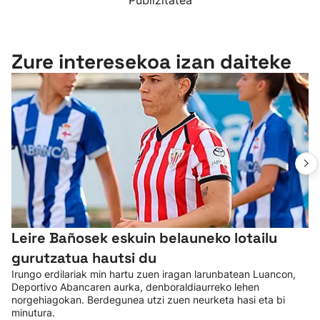
Publizitatea
Zure interesekoa izan daiteke
Leire Bañosek eskuin belauneko lotailu
gurutzatua hautsi du
Irungo erdilariak min hartu zuen iragan larunbatean Luancon,
Deportivo Abancaren aurka, denboraldiaurreko lehen
norgehiagokan. Berdegunea utzi zuen neurketa hasi eta bi
minutura.