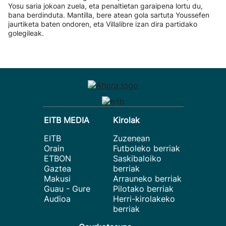
Yosu saria jokoan zuela, eta penaltietan garaipena lortu du,
bana berdinduta. Mantilla, bere atean gola sartuta Youssefen
jaurtiketa baten ondoren, eta Villalibre izan dira partidako
golegileak.
EITB MEDIA
Kirolak
EITB
Zuzenean
Orain
Futboleko berriak
ETBON
Saskibaloiko
Gaztea
berriak
Makusi
Arrauneko berriak
Guau - Gure
Pilotako berriak
Audioa
Herri-kirolakeko
berriak