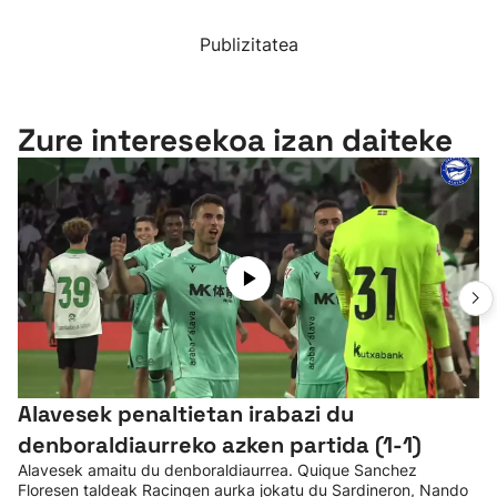
Publizitatea
Zure interesekoa izan daiteke
Alavesek penaltietan irabazi du
denboraldiaurreko azken partida (1-1)
Alavesek amaitu du denboraldiaurrea. Quique Sanchez
Floresen taldeak Racingen aurka jokatu du Sardineron, Nando