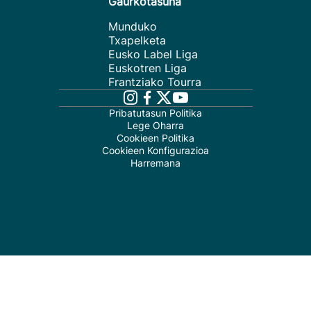
Gaurkotasuna
Munduko
Txapelketa
Eusko Label Liga
Euskotren Liga
Frantziako Tourra
Pribatutasun Politika
Lege Oharra
Cookieen Politika
Cookieen Konfigurazioa
Harremana