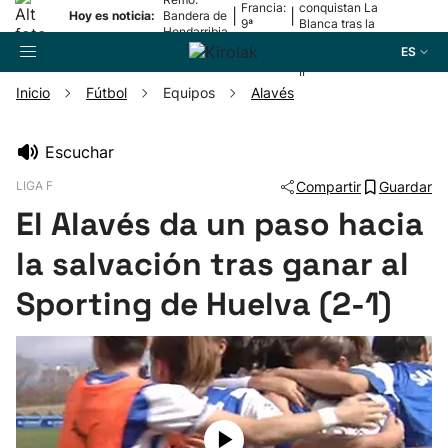
Francia:
conquistan La
|
|
Hoy es noticia:
Bandera de
9ª
Blanca tras la
Hondarribia
etapa
lesión de
ES
Mariezkurrena
II
Inicio
Fútbol
Equipos
Alavés
Buscador
Escuchar
LIGA F
Compartir
Guardar
Fútbol
El Alavés da un paso hacia
Pelota
la salvación tras ganar al
Sporting de Huelva (2-1)
Remo
Baloncesto
Ciclismo