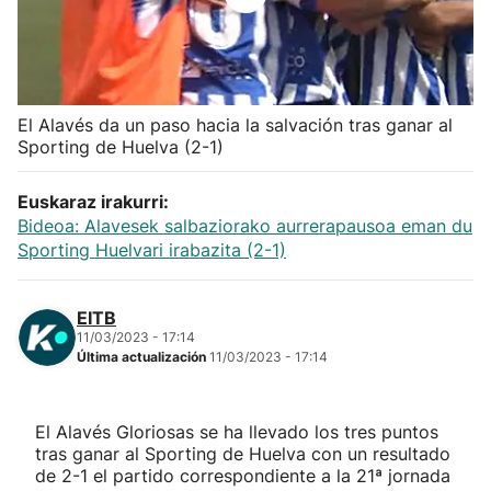
Herri-kirolak
Balonmano
El Alavés da un paso hacia la salvación tras ganar al
Sporting de Huelva (2-1)
Kirolak 360
Euskaraz irakurri:
Atletismo
Bideoa: Alavesek salbaziorako aurrerapausoa eman du
Sporting Huelvari irabazita (2-1)
Carreras de montaña
EITB
Más deportes
11/03/2023 - 17:14
Última actualización
11/03/2023 - 17:14
"Helmuga"
El Alavés Gloriosas se ha llevado los tres puntos
tras ganar al Sporting de Huelva con un resultado
de 2-1 el partido correspondiente a la 21ª jornada