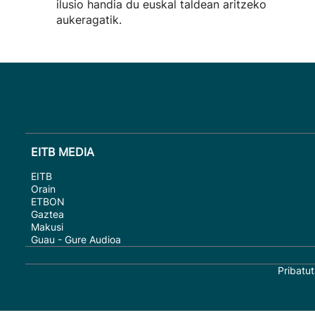
ilusio handia du euskal taldean aritzeko
aukeragatik.
EITB MEDIA
EITB
Orain
ETBON
Gaztea
Makusi
Guau - Gure Audioa
Pribatut