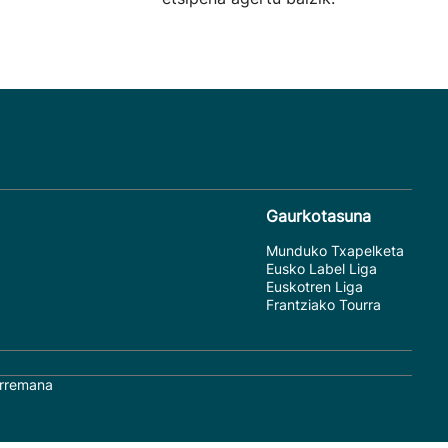
Gaurkotasuna
Munduko Txapelketa
Eusko Label Liga
Euskotren Liga
Frantziako Tourra
rremana