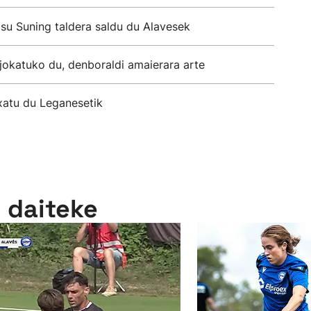
u Suning taldera saldu du Alavesek
jokatuko du, denboraldi amaierara arte
txatu du Leganesetik
n daiteke