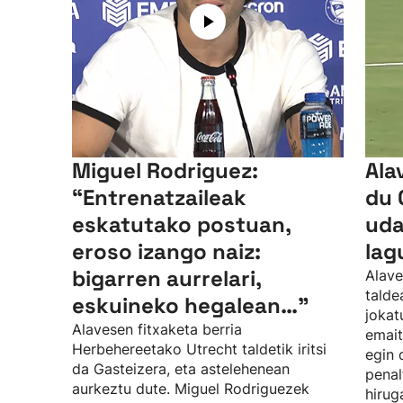
Miguel Rodriguez:
Ala
“Entrenatzaileak
du 
eskatutako postuan,
uda
eroso izango naiz:
lag
bigarren aurrelari,
Alave
talde
eskuineko hegalean…”
jokat
Alavesen fitxaketa berria
emait
Herbehereetako Utrecht taldetik iritsi
egin 
da Gasteizera, eta astelehenean
penal
aurkeztu dute. Miguel Rodriguezek
hirug