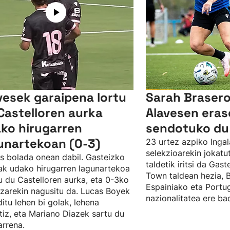
vesek garaipena lortu
Sarah Brasero
Castelloren aurka
Alavesen eras
ko hirugarren
sendotuko du
unartekoan (0-3)
23 urtez azpiko Ingal
selekzioarekin jokat
s bolada onean dabil. Gasteizko
taldetik iritsi da Gast
ak udako hirugarren lagunartekoa
Town taldean hezia, 
u du Castelloren aurka, eta 0-3ko
Espainiako eta Portu
zarekin nagusitu da. Lucas Boyek
nazionalitatea ere ba
ditu lehen bi golak, lehena
tiz, eta Mariano Diazek sartu du
arrena.