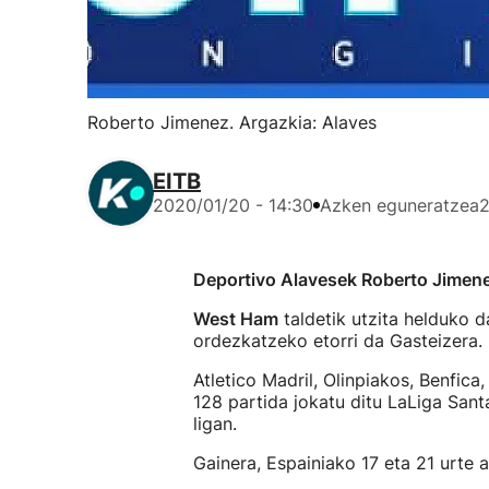
Roberto Jimenez. Argazkia: Alaves
EITB
2020/01/20 - 14:30
Azken eguneratzea
2
Deportivo Alavesek Roberto Jimen
West Ham
taldetik utzita helduko 
ordezkatzeko etorri da Gasteizera.
Atletico Madril, Olinpiakos, Benfic
128 partida jokatu ditu LaLiga San
ligan.
Gainera, Espainiako 17 eta 21 urte a