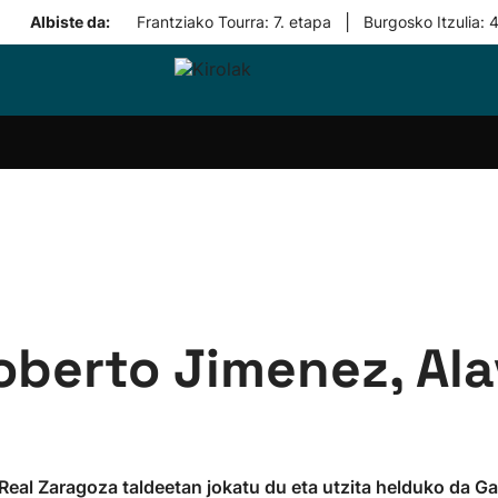
|
Albiste da:
Frantziako Tourra: 7. etapa
Burgosko Itzulia: 
i-
Eskubaloia
Kirolak
Atletismoa
Mendi-
Kirol
lak
360
lasterketak
gehiag
Taldeak
olaritza
Lehiaketak
Zuzenean
i-
Kirol-
tzea
bideoak
l Herri
tira
berto Jimenez, Ala
 Real Zaragoza taldeetan jokatu du eta utzita helduko da Ga