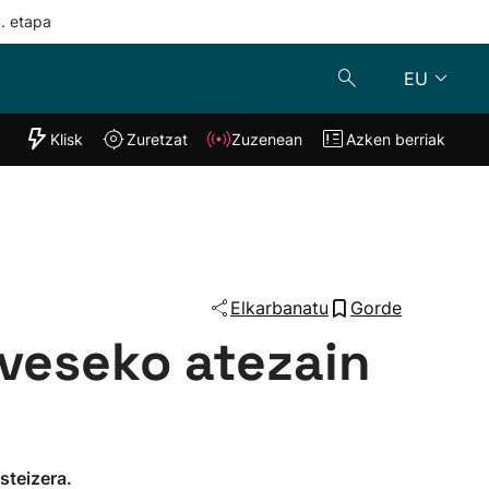
4. etapa
EU
"Helmuga"
Klisk
Zuretzat
Zuzenean
Azken berriak
Klisk
Zuzenean
o
Zuretzat
Azken berria
Elkarbanatu
Gorde
veseko atezain
steizera.