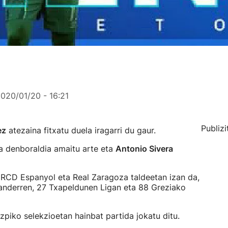
020/01/20 - 16:21
Publizi
ez
atezaina fitxatu duela iragarri du gaur.
da denboraldia amaitu arte eta
Antonio Sivera
a, RCD Espanyol eta Real Zaragoza taldeetan izan da,
tanderren, 27 Txapeldunen Ligan eta 88 Greziako
zpiko selekzioetan hainbat partida jokatu ditu.