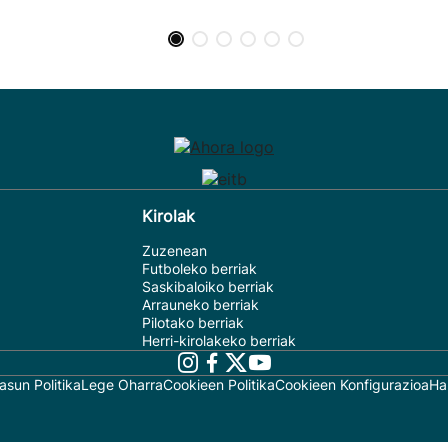
Kirolak
Zuzenean
Futboleko berriak
Saskibaloiko berriak
Arrauneko berriak
Pilotako berriak
Herri-kirolakeko berriak
asun Politika
Lege Oharra
Cookieen Politika
Cookieen Konfigurazioa
Ha