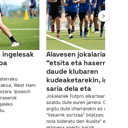
 ingelesak
Alavesen jokalariak
oa
“etsita eta haserre"
daude klubaren
kudeaketarekin, igoera-
aterrako
utakoa, West Ham
saria dela eta
eizera. Ipswich
Jokalariek Futpro elkartearen bidez
Braserok
azaldu dute euren jarrera. Gainera,
galeko
argitu dute oharrarekin ez dutela
du.
"liskarrik sortzea" bilatzen, "egoera
nola bideratu den ikusita" euren
etsipena agertu baizik.