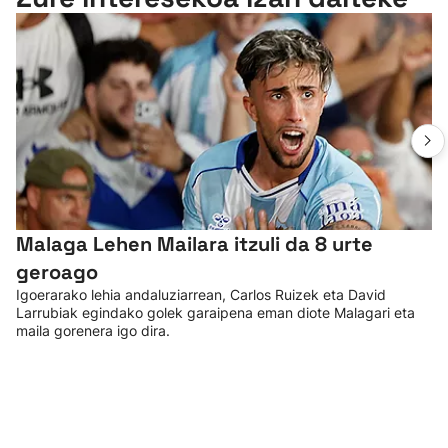
Malaga Lehen Mailara itzuli da 8 urte
geroago
Igoerarako lehia andaluziarrean, Carlos Ruizek eta David
Larrubiak egindako golek garaipena eman diote Malagari eta
maila gorenera igo dira.