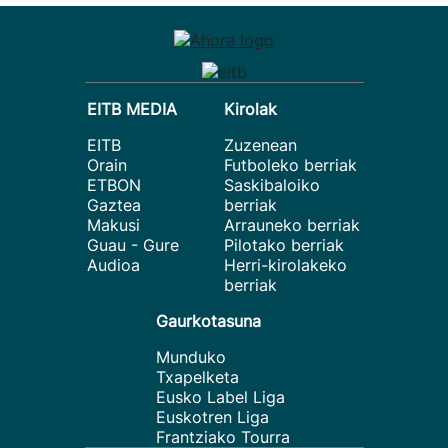
EITB MEDIA
Kirolak
EITB
Zuzenean
Orain
Futboleko berriak
ETBON
Saskibaloiko
Gaztea
berriak
Makusi
Arrauneko berriak
Guau - Gure
Pilotako berriak
Audioa
Herri-kirolakeko
berriak
Gaurkotasuna
Munduko
Txapelketa
Eusko Label Liga
Euskotren Liga
Frantziako Tourra