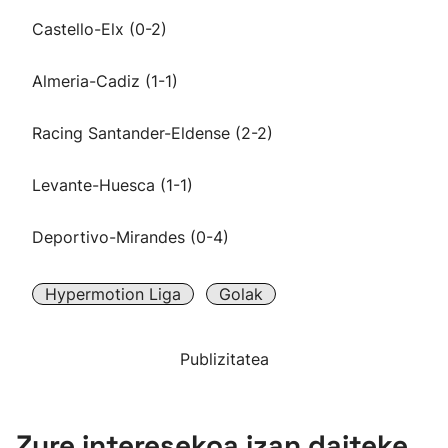
Castello-Elx (0-2)
Almeria-Cadiz (1-1)
Racing Santander-Eldense (2-2)
Levante-Huesca (1-1)
Deportivo-Mirandes (0-4)
Hypermotion Liga
Golak
Publizitatea
Zure interesekoa izan daiteke