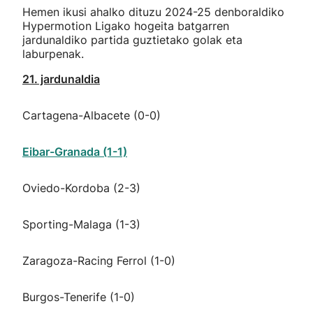
Hemen ikusi ahalko dituzu 2024-25 denboraldiko
Hypermotion Ligako hogeita batgarren
jardunaldiko partida guztietako golak eta
laburpenak.
21. jardunaldia
Cartagena-Albacete (0-0)
Eibar-Granada (1-1)
Oviedo-Kordoba (2-3)
Sporting-Malaga (1-3)
Zaragoza-Racing Ferrol (1-0)
Burgos-Tenerife (1-0)