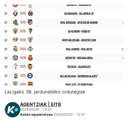
Herri-kirolak
Eskubaloia
Kirolak 360
Atletismoa
Mendi-lasterketak
Kirol gehiago
LaLigako 38. jardunaldiko ordutegiak
"Helmuga"
AGENTZIAK | EITB
2024/05/20 - 13:27
Azken eguneratzea
2024/05/20 - 13:27