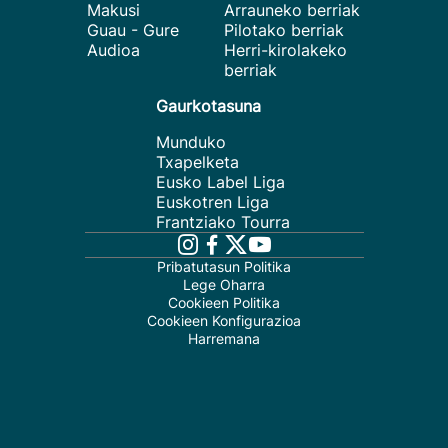
Makusi
Arrauneko berriak
Guau - Gure
Pilotako berriak
Audioa
Herri-kirolakeko
berriak
Gaurkotasuna
Munduko
Txapelketa
Eusko Label Liga
Euskotren Liga
Frantziako Tourra
Pribatutasun Politika
Lege Oharra
Cookieen Politika
Cookieen Konfigurazioa
Harremana