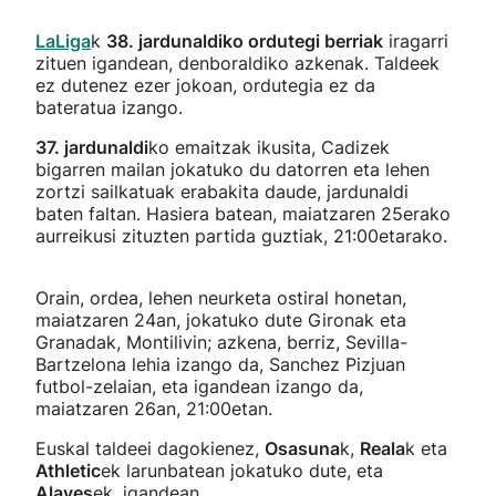
LaLiga
k
38. jardunaldiko ordutegi berriak
iragarri
zituen igandean, denboraldiko azkenak. Taldeek
ez dutenez ezer jokoan, ordutegia ez da
bateratua izango.
37. jardunaldi
ko emaitzak ikusita, Cadizek
bigarren mailan jokatuko du datorren eta lehen
zortzi sailkatuak erabakita daude, jardunaldi
baten faltan. Hasiera batean, maiatzaren 25erako
aurreikusi zituzten partida guztiak, 21:00etarako.
Orain, ordea, lehen neurketa ostiral honetan,
maiatzaren 24an, jokatuko dute Gironak eta
Granadak, Montilivin; azkena, berriz, Sevilla-
Bartzelona lehia izango da, Sanchez Pizjuan
futbol-zelaian, eta igandean izango da,
maiatzaren 26an, 21:00etan.
Euskal taldeei dagokienez,
Osasuna
k,
Reala
k eta
Athletic
ek larunbatean jokatuko dute, eta
Alaves
ek, igandean.