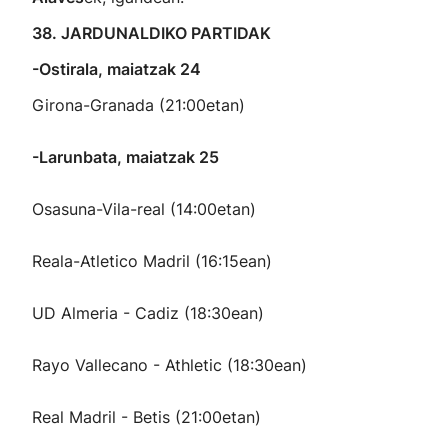
38. JARDUNALDIKO PARTIDAK
-Ostirala, maiatzak 24
Girona-Granada (21:00etan)
-Larunbata, maiatzak 25
Osasuna-Vila-real (14:00etan)
Reala-Atletico Madril (16:15ean)
UD Almeria - Cadiz (18:30ean)
Rayo Vallecano - Athletic (18:30ean)
Real Madril - Betis (21:00etan)