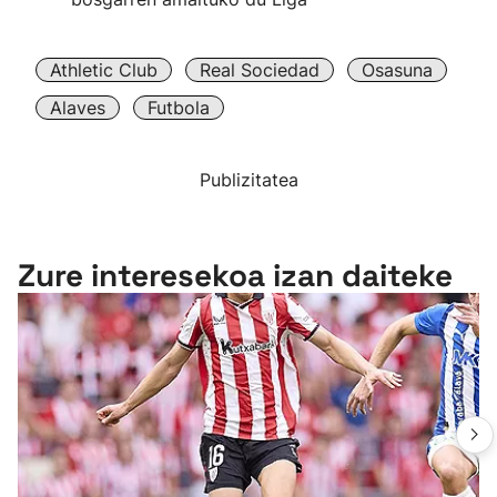
Athletic Club
Real Sociedad
Osasuna
Alaves
Futbola
Publizitatea
Zure interesekoa izan daiteke