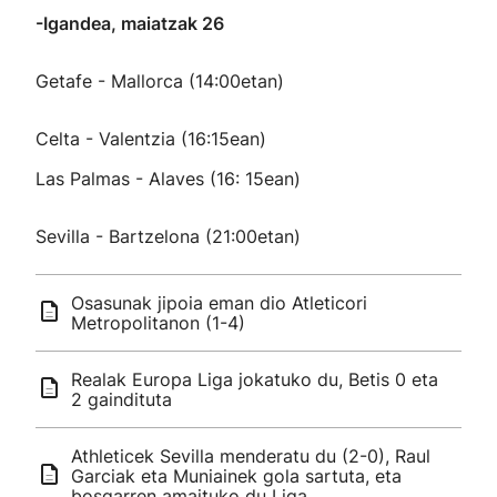
-Igandea, maiatzak 26
Getafe - Mallorca (14:00etan)
Celta - Valentzia (16:15ean)
Las Palmas - Alaves (16: 15ean)
Sevilla - Bartzelona (21:00etan)
Osasunak jipoia eman dio Atleticori
Metropolitanon (1-4)
Realak Europa Liga jokatuko du, Betis 0 eta
2 gaindituta
Athleticek Sevilla menderatu du (2-0), Raul
Garciak eta Muniainek gola sartuta, eta
bosgarren amaituko du Liga