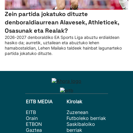
Zein partida jokatuko dituzte
denboraldiaurrean Alavesek, Athleticek,
Osasunak eta Realak?
2026-2027 denboraldiko EA Sports Liga abuztu erdialdean
hasiko da; aurretik, uztailean eta abuztuko lehen
hamabostaldian, Lehen Mailako taldeek hainbat lagunarteko
partida jokatuko dituzte.
EITB MEDIA
Kirolak
EITB
Zuzenean
Orain
Futboleko berriak
ETBON
Saskibaloiko
Gaztea
berriak