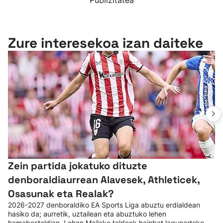
Publizitatea
Zure interesekoa izan daiteke
Zein partida jokatuko dituzte
denboraldiaurrean Alavesek, Athleticek,
Osasunak eta Realak?
2026-2027 denboraldiko EA Sports Liga abuztu erdialdean
hasiko da; aurretik, uztailean eta abuztuko lehen
hamabostaldian, Lehen Mailako taldeek hainbat lagunarteko