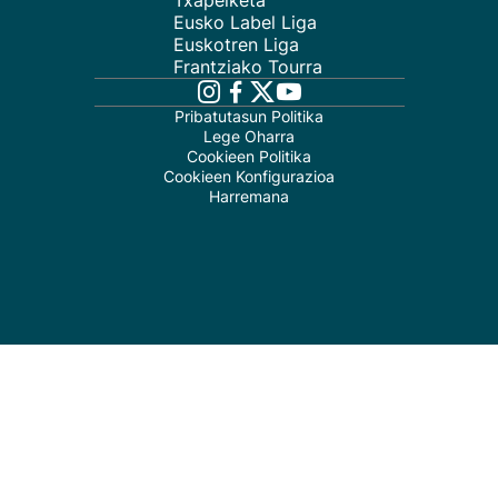
Txapelketa
Eusko Label Liga
Euskotren Liga
Frantziako Tourra
Pribatutasun Politika
Lege Oharra
Cookieen Politika
Cookieen Konfigurazioa
Harremana