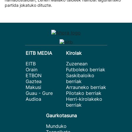
partida jokatuko dituzte.
EITB MEDIA
Kirolak
EITB
Zuzenean
Orain
Futboleko berriak
ETBON
Saskibaloiko
Gaztea
berriak
Makusi
Arrauneko berriak
Guau - Gure
Pilotako berriak
Audioa
Herri-kirolakeko
berriak
Gaurkotasuna
Munduko