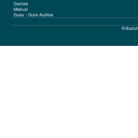
Gaztea
Makusi
Guau - Gure Audioa
Pribatut