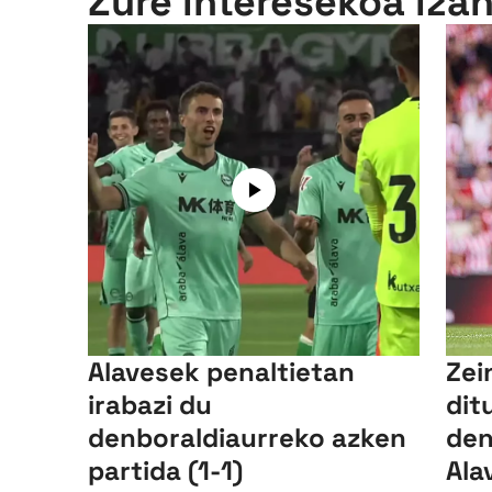
Zure interesekoa iza
Alavesek penaltietan
Zei
irabazi du
dit
denboraldiaurreko azken
den
partida (1-1)
Ala