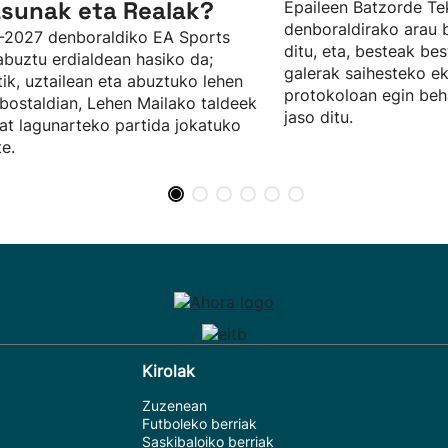
sunak eta Realak?
Epaileen Batzorde Te
denboraldirako arau b
-2027 denboraldiko EA Sports
ditu, eta, besteak be
abuztu erdialdean hasiko da;
galerak saihesteko e
tik, uztailean eta abuztuko lehen
protokoloan egin beh
ostaldian, Lehen Mailako taldeek
jaso ditu.
at lagunarteko partida jokatuko
te.
Kirolak
Zuzenean
Futboleko berriak
Saskibaloiko berriak