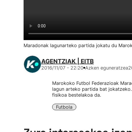
Maradonak lagunarteko partida jokatu du Maro
AGENTZIAK | EITB
2016/11/07 - 22:20
Azken eguneratzea
2
Marokoko Futbol Federazioak Marad
lagun arteko partida bat jokatzeko.
fisikoa bestelakoa da.
Futbola