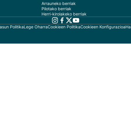
Arrauneko berriak
Pilotako berriak
Herri-kirolakeko berriak
asun Politika
Lege Oharra
Cookieen Politika
Cookieen Konfigurazioa
Ha