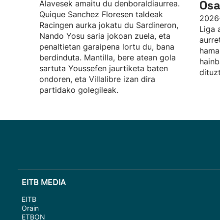
Osa
Alavesek amaitu du denboraldiaurrea.
Quique Sanchez Floresen taldeak
2026
Racingen aurka jokatu du Sardineron,
Liga 
Nando Yosu saria jokoan zuela, eta
aurre
penaltietan garaipena lortu du, bana
hamab
berdinduta. Mantilla, bere atean gola
hainb
sartuta Youssefen jaurtiketa baten
dituz
ondoren, eta Villalibre izan dira
partidako golegileak.
EITB MEDIA
EITB
Orain
ETBON