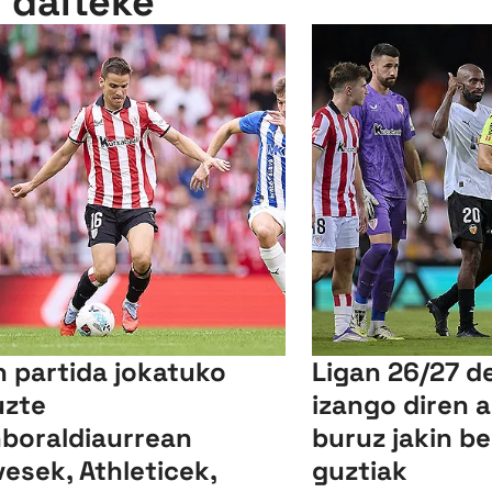
n daiteke
n partida jokatuko
Ligan 26/27 d
uzte
izango diren a
boraldiaurrean
buruz jakin b
vesek, Athleticek,
guztiak