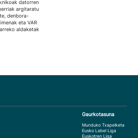
knikoak datorren
erriak argitaratu
ste, denbora-
kimenak eta VAR
arreko aldaketak
Gaurkotasuna
Munduko Txapelketa
Eusko Label Liga
Euskotren Liga