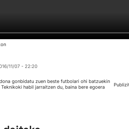
kon
016/11/07 - 22:20
ona gonbidatu zuen beste futbolari ohi batzuekin
Publizi
 Teknikoki habil jarraitzen du, baina bere egoera