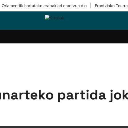
|
 Oriamendik hartutako erabakiari erantzun dio
Frantziako Tourra
i-
Eskubaloia
Kirolak
Atletismoa
Mendi-
Kirol
lak
360
lasterketak
gehiag
Taldeak
olaritza
Lehiaketak
Zuzenean
i-
Kirol-
tzea
bideoak
l Herri
tira
narteko partida jo