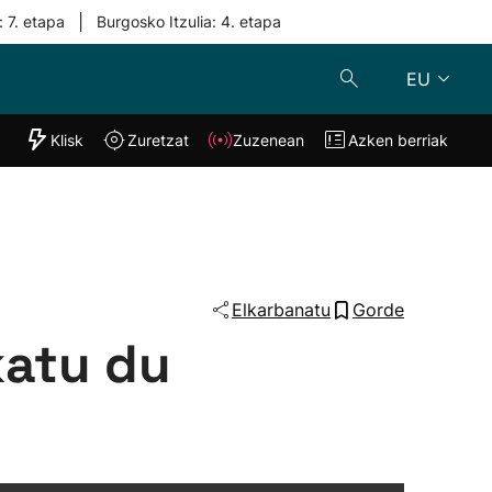
|
: 7. etapa
Burgosko Itzulia: 4. etapa
EU
"Helmuga"
Klisk
Zuretzat
Zuzenean
Azken berriak
Klisk
Zuzenean
o
Zuretzat
Azken berria
Elkarbanatu
Gorde
katu du