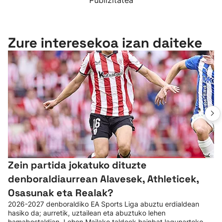
Publizitatea
Zure interesekoa izan daiteke
Zein partida jokatuko dituzte
denboraldiaurrean Alavesek, Athleticek,
Osasunak eta Realak?
2026-2027 denboraldiko EA Sports Liga abuztu erdialdean
hasiko da; aurretik, uztailean eta abuztuko lehen
hamabostaldian, Lehen Mailako taldeek hainbat lagunarteko