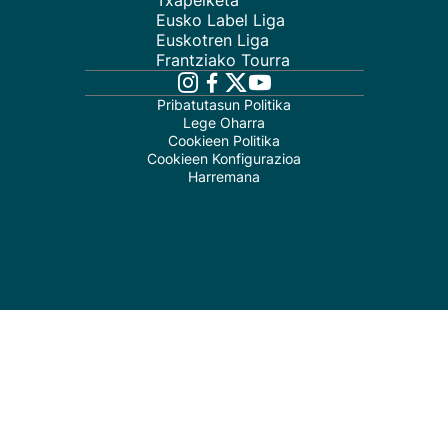
Txapelketa
Eusko Label Liga
Euskotren Liga
Frantziako Tourra
Pribatutasun Politika
Lege Oharra
Cookieen Politika
Cookieen Konfigurazioa
Harremana