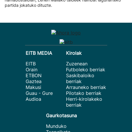
partida jokatuko dituzte.
EITB MEDIA
Kirolak
EITB
Zuzenean
Orain
Futboleko berriak
ETBON
Saskibaloiko
Gaztea
berriak
Makusi
Arrauneko berriak
Guau - Gure
Pilotako berriak
Audioa
Herri-kirolakeko
berriak
Gaurkotasuna
Munduko