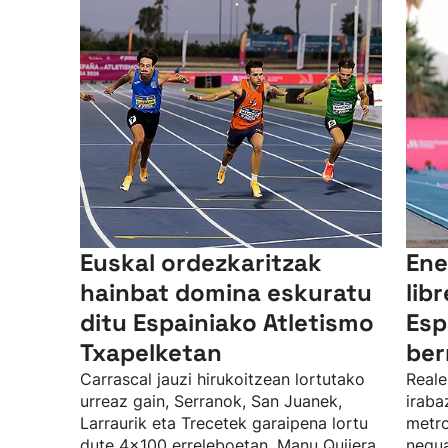
Euskal ordezkaritzak
Ene
hainbat domina eskuratu
lib
ditu Espainiako Atletismo
Esp
Txapelketan
ber
Carrascal jauzi hirukoitzean lortutako
Reale
urreaz gain, Serranok, San Juanek,
iraba
Larraurik eta Trecetek garaipena lortu
metro
dute 4x100 erreleboetan. Manu Quijera
negua