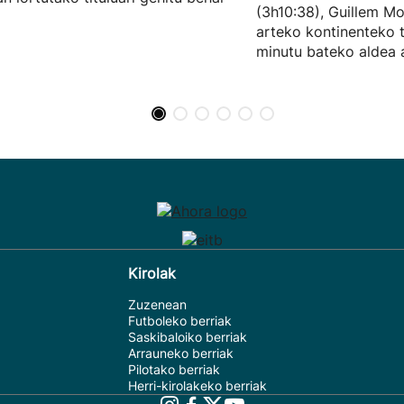
(3h10:38), Guillem Mo
arteko kontinenteko 
minutu bateko aldea a
Kirolak
Zuzenean
Futboleko berriak
Saskibaloiko berriak
Arrauneko berriak
Pilotako berriak
Herri-kirolakeko berriak