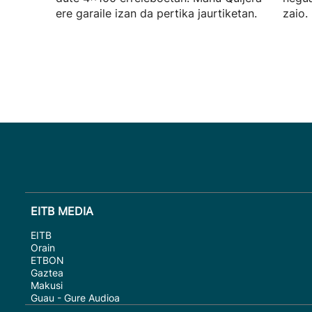
ere garaile izan da pertika jaurtiketan.
zaio.
EITB MEDIA
EITB
Orain
ETBON
Gaztea
Makusi
Guau - Gure Audioa