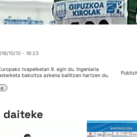
018/10/10 - 16:23
uropako txapelketan 9. egin du. Ingeniaria
Publizi
lasterketa bakoitza azkena bailitzan hartzen du.
oa
n daiteke