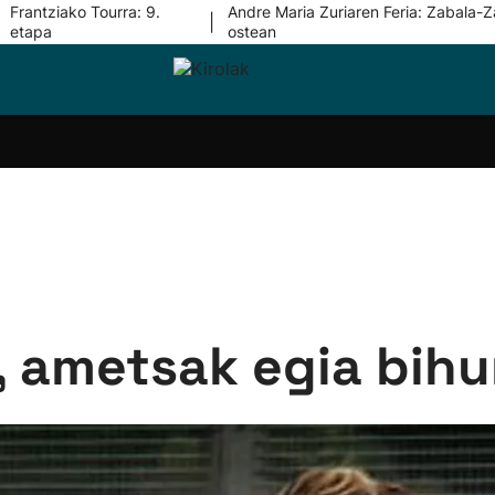
Frantziako Tourra: 9.
Andre Maria Zuriaren Feria: Zabala-Z
|
etapa
ostean
i-
Eskubaloia
Kirolak
Atletismoa
Mendi-
Kirol
lak
360
lasterketak
gehiag
Taldeak
olaritza
Lehiaketak
Zuzenean
i-
Kirol-
tzea
bideoak
l Herri
tira
, ametsak egia bihu