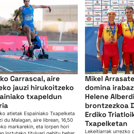
ko Carrascal, aire
Mikel Arrasat
reko jauzi hirukoitzeko
domina irabaz
ainiako txapeldun
Helene Alberd
ria
brontzezkoa D
Erdiko Triatlo
ko atletak Espainiako Txapelketa
zi du Malagan, aire librean, 16,50
Txapelketan
ko markarekin, eta lorpen hori
Lekeitiarrak urrezko 
n lortutako tituluari gehitu behar