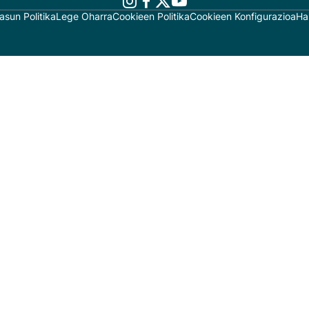
asun Politika
Lege Oharra
Cookieen Politika
Cookieen Konfigurazioa
Ha