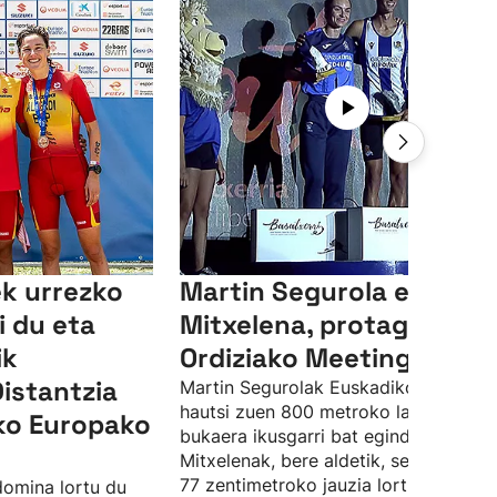
ek urrezko
Martin Segurola eta Irati
i du eta
Mitxelena, protagonista
ik
Ordiziako Meetingean
istantzia
Martin Segurolak Euskadiko errekorr
hautsi zuen 800 metroko lasterketan
iko Europako
bukaera ikusgarri bat eginda. Irati
Mitxelenak, bere aldetik, sei metro et
77 zentimetroko jauzia lortu zuen,
domina lortu du