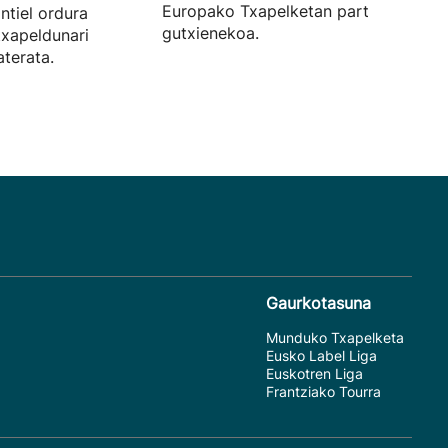
Europako Txapelketan parte hartzek
ntiel ordura
gutxienekoa.
txapeldunari
terata.
Gaurkotasuna
Munduko Txapelketa
Eusko Label Liga
Euskotren Liga
Frantziako Tourra