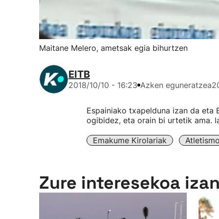
Maitane Melero, ametsak egia bihurtzen
EITB
2018/10/10 - 16:23
Azken eguneratzea
2
Espainiako txapelduna izan da eta E
ogibidez, eta orain bi urtetik ama. 
Emakume Kirolariak
Atletism
Zure interesekoa iza