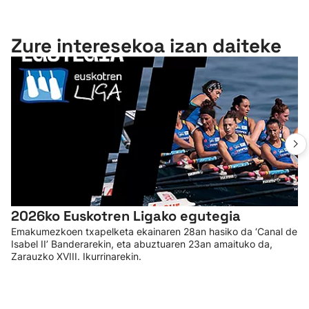
Zure interesekoa izan daiteke
2026ko Euskotren Ligako egutegia
Emakumezkoen txapelketa ekainaren 28an hasiko da ‘Canal de
Isabel II’ Banderarekin, eta abuztuaren 23an amaituko da,
Zarauzko XVIII. Ikurrinarekin.