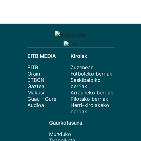
EITB MEDIA
Kirolak
EITB
Zuzenean
Orain
Futboleko berriak
ETBON
Saskibaloiko
Gaztea
berriak
Makusi
Arrauneko berriak
Guau - Gure
Pilotako berriak
Audioa
Herri-kirolakeko
berriak
Gaurkotasuna
Munduko
Txapelketa