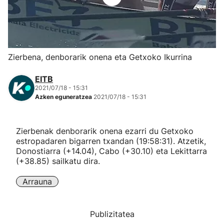
Herri-kirolak
Eskubaloia
Zierbena, denborarik onena eta Getxoko Ikurrina
Kirolak 360
EITB
2021/07/18 - 15:31
Azken eguneratzea
2021/07/18 - 15:31
Atletismoa
Mendi-lasterketak
Zierbenak denborarik onena ezarri du Getxoko
estropadaren bigarren txandan (19:58:31). Atzetik,
Donostiarra (+14.04), Cabo (+30.10) eta Lekittarra
Kirol gehiago
(+38.85) sailkatu dira.
"Helmuga"
Arrauna
Publizitatea